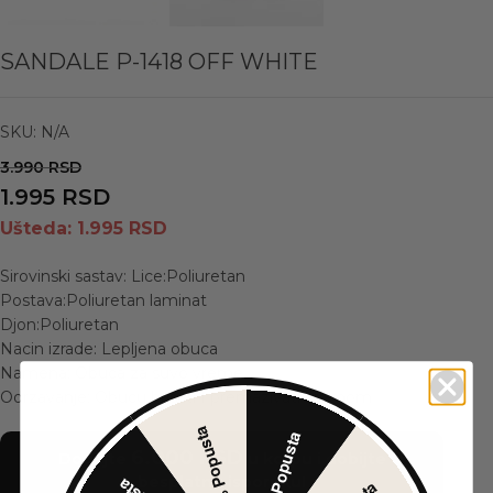
SANDALE P-1418 OFF WHITE
SKU:
N/A
3.990
RSD
1.995
RSD
Ušteda:
1.995
RSD
Sirovinski sastav: Lice:Poliuretan
Postava:Poliuretan laminat
Djon:Poliuretan
Nacin izrade: Lepljena obuca
Namena: Obuca za suvo vreme
Odrzavanje: Obucu brisati I premazivati kremom
30% Popusta
5% Popusta
6.000
RSD
Dodajte
u korpu i dobijte
besplatnu isporuku!