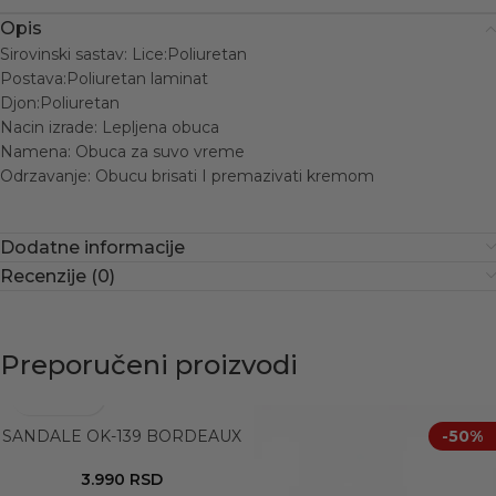
Opis
Sirovinski sastav: Lice:Poliuretan
Postava:Poliuretan laminat
Djon:Poliuretan
Nacin izrade: Lepljena obuca
Namena: Obuca za suvo vreme
Odrzavanje: Obucu brisati I premazivati kremom
Dodatne informacije
Recenzije (0)
Preporučeni proizvodi
SANDALE OK-139 BORDEAUX
-50%
3.990
RSD