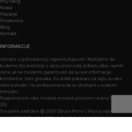
Moj nalog
Korpa
Plaćanje
Prodavnica
Blog
Kontakt
INFORMACIJE
Uživajte u jednostavnoj i sigurnoj kupovini. Nastojimo da
budemo što precizniji u opisu proizvoda, prikazu slika i samih
cena, ali ne možemo garantovati da su sve informacije
kompletne i bez grešaka. Svi artikli prikazani na sajtu su deo
naše ponude i ne podrazumeva da su dostupni u svakom
trenutku.
Raspoloživost robe možete proveriti pozivom na broj 021 3046
335
Sva prava zadržana @ 2026 Obuća Mono | Razvoj sajta
www.izradasajtovans.com