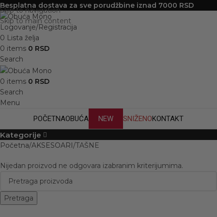
Besplatna dostava za sve porudžbine iznad 7000 RSD
Skip to navigation
Skip to main content
Logovanje/Registracija
0
Lista želja
0
items
0
RSD
Search
0
items
0
RSD
Search
Menu
POČETNA
OBUĆA
NEW
SNIŽENO
KONTAKT
Kategorije
Početna
AKSESOARI
TAŠNE
Nijedan proizvod ne odgovara izabranim kriterijumima.
Pretraga