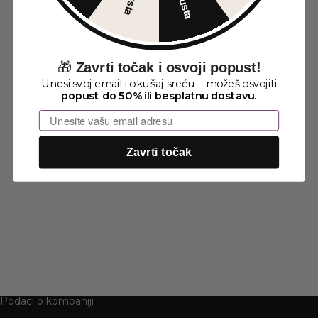
🎁
Zavrti točak i osvoji popust!
Unesi svoj email i okušaj sreću – možeš osvojiti
popust do 50% ili besplatnu dostavu.
Email
Zavrti točak
Podaci o kompaniji