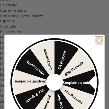
Baletanke
Čizme na štiklu
Čizme od prevrnute kože
Espadrile
Gležnjače
Kratke čizme
Letnje Čizme
Letnje ženske papuče
Letnje ženske sandale
30% Popusta
5% Popusta
Martinke
Mokasine
10% Popusta
50% Popusta
Patike cipele
Patike sa platformom
Salonke
Sandale
Besplatna dostava
Besplatna dostava
Sandalete
50% Popusta
10% Popusta
Štikle sa mašnom
30% Popusta
Šunjalice za žene
5% Popusta
Ženske antilop čizme
Ženske kaubojke