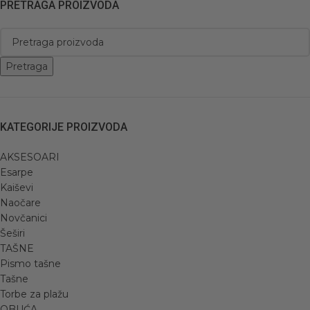
PRETRAGA PROIZVODA
Pretraga
KATEGORIJE PROIZVODA
AKSESOARI
Esarpe
Kaiševi
Naočare
Novčanici
Šeširi
TAŠNE
Pismo tašne
Tašne
Torbe za plažu
OBUĆA