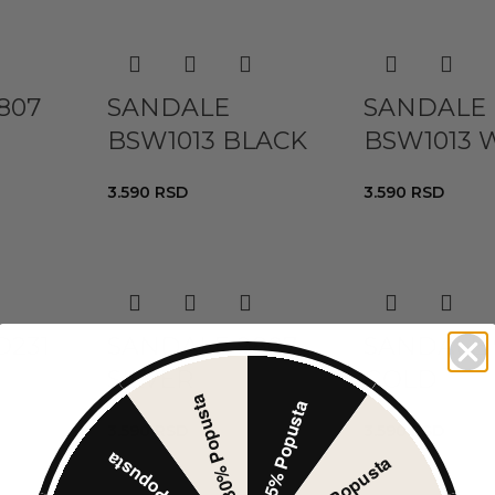
807
SANDALE
SANDALE
BSW1013 BLACK
BSW1013 
3.590
RSD
3.590
RSD
O231
SANDALE 9807
SANDALE 
SILVER
GOLD
30% Popusta
5% Popusta
3.590
RSD
3.590
RSD
10% Popusta
50% Popusta