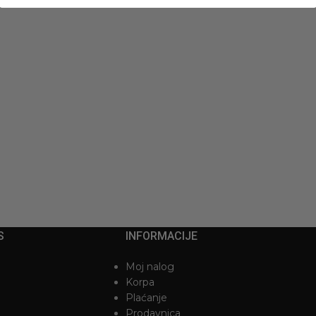
S
INFORMACIJE
Moj nalog
Korpa
Plaćanje
Prodavnica