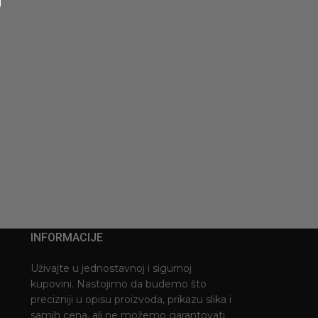
INFORMACIJE
Uživajte u jednostavnoj i sigurnoj
kupovini. Nastojimo da budemo što
precizniji u opisu proizvoda, prikazu slika i
samih cena, ali ne možemo garantovati