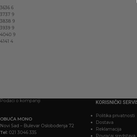
36
36
6
37
37
9
38
38
9
39
39
9
40
40
9
41
41
4
Podaci o kompaniji
KORISNIČKI SERVI
Politika privatnosti
OBUĆA MONO
Dostava
Novi Sad – Bulevar Oslobođenja 72
Reklamacija
Tel:
021 3046 335
Povraćaj sredstava