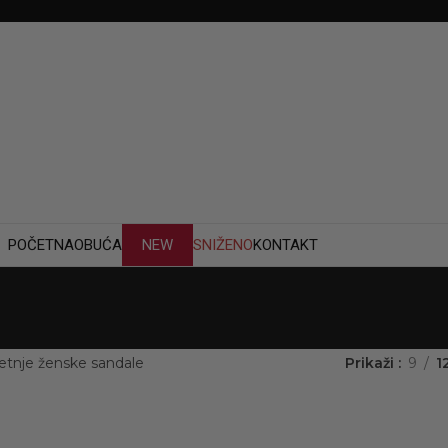
POČETNA
OBUĆA
NEW
SNIŽENO
KONTAKT
etnje ženske sandale
Prikaži
9
1