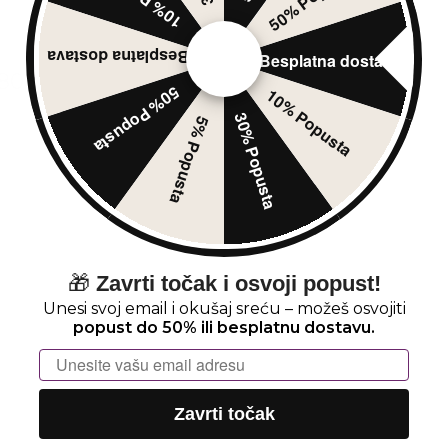
Besplatna dostava
Besplatna dostava
808
50% Popusta
10% Popusta
30% Popusta
5% Popusta
🎁
Zavrti točak i osvoji popust!
Unesi svoj email i okušaj sreću – možeš osvojiti
popust do 50% ili besplatnu dostavu.
Email
Zavrti točak