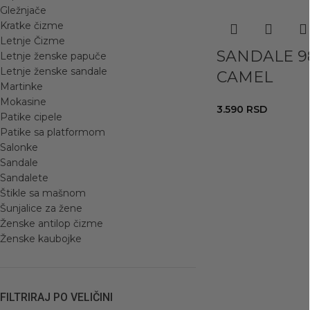
Gležnjače
Kratke čizme
Letnje Čizme
SANDALE 9
Letnje ženske papuče
Letnje ženske sandale
CAMEL
Martinke
Mokasine
3.590
RSD
Patike cipele
Patike sa platformom
Salonke
Sandale
Sandalete
Štikle sa mašnom
Šunjalice za žene
Ženske antilop čizme
Ženske kaubojke
FILTRIRAJ PO VELIČINI