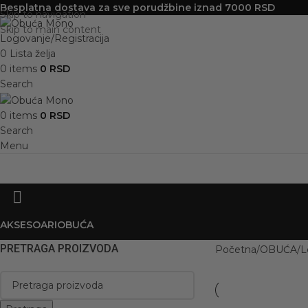
Besplatna dostava za sve porudžbine iznad 7000 RSD
Skip to navigation
Skip to main content
Logovanje/Registracija
0
Lista želja
0
items
0
RSD
Search
0
items
0
RSD
Search
Menu
AKSESOARI
OBUĆA
PRETRAGA PROIZVODA
Početna
OBUĆA
L