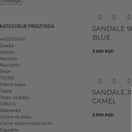
Pretraga
KATEGORIJE PROIZVODA
SANDALE 9
BLUE
AKSESOARI
Esarpe
3.590
RSD
Kaiševi
Naočare
Novčanici
Šeširi
TAŠNE
Pismo tašne
Tašne
SANDALE J
Torbe za plažu
CAMEL
OBUĆA
Baletanke
3.590
RSD
Čizme na štiklu
Čizme od prevrnute kože
Espadrile