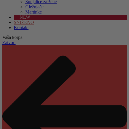
Šunjalice za žene
Gležnjače
Martinke
NEW
SNIŽENO
Kontakt
Vaša korpa
Zatvori