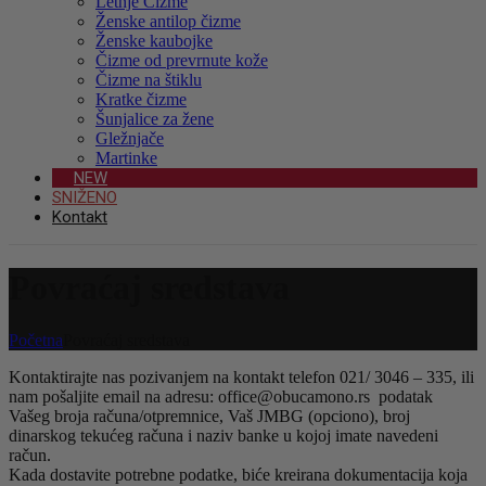
Letnje Čizme
Ženske antilop čizme
Ženske kaubojke
Čizme od prevrnute kože
Čizme na štiklu
Kratke čizme
Šunjalice za žene
Gležnjače
Martinke
NEW
SNIŽENO
Kontakt
Povraćaj sredstava
Početna
Povraćaj sredstava
Kontaktirajte nas pozivanjem na kontakt telefon 021/ 3046 – 335, ili
nam pošaljite email na adresu: office@obucamono.rs podatak
Vašeg broja računa/otpremnice, Vaš JMBG (opciono), broj
dinarskog tekućeg računa i naziv banke u kojoj imate navedeni
račun.
Kada dostavite potrebne podatke, biće kreirana dokumentacija koja