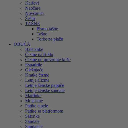
Kaiševi
Naočare
Novčanici
Šeširi
TAŠNE
Pismo tašne
Tašne
Torbe za plažu
OBUĆA
Baletanke
Čizme na štiklu
Čizme od prevrnute kože
Espadrile
Gležnjače
Kratke čizme
Letnje Čizme
Letnje ženske papuče
Letnje ženske sandale
Martinke
Mokasine
Patike cipele
Patike sa platformom
Salonke
Sandale
Sandalete