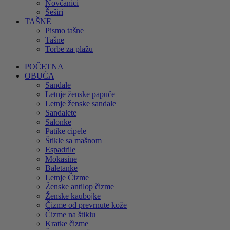
Novčanici
Šeširi
TAŠNE
Pismo tašne
Tašne
Torbe za plažu
POČETNA
OBUĆA
Sandale
Letnje ženske papuče
Letnje ženske sandale
Sandalete
Salonke
Patike cipele
Štikle sa mašnom
Espadrile
Mokasine
Baletanke
Letnje Čizme
Ženske antilop čizme
Ženske kaubojke
Čizme od prevrnute kože
Čizme na štiklu
Kratke čizme