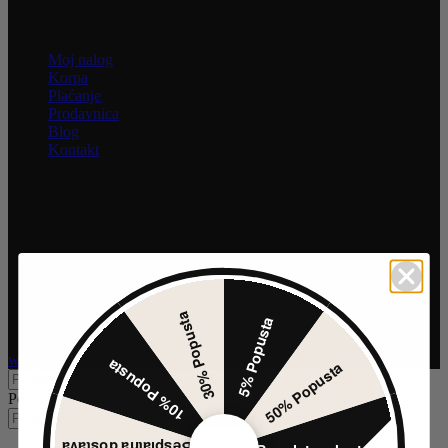
Informacije
Moj nalog
Korpa
Plaćanje
Prodavnica
Blog
Kontakt
INFORMACIJE
Uživajte u jednostavnoj i sigurnoj kupovini. Nastojimo da budemo
što precizniji u opisu proizvoda, prikazu slika i samih cena, ali ne
možemo garantovati da su sve informacije kompletne i bez grešaka.
Svi artikli prikazani na sajtu su deo naše ponude i ne podrazumeva
da su dostupni u svakom trenutku.
Raspoloživost robe možete proveriti pozivom na broj 021 3046 335
30% Popusta
5% Popusta
Sva prava zadržana @ 2026 Obuća Mono | Razvoj sajta
www.izradasajtovans.com
10% Popusta
50% Popusta
Pretraga
Počnite da kucate da biste videli proizvode koje tražite.
Pretraga
Besplatna dostava