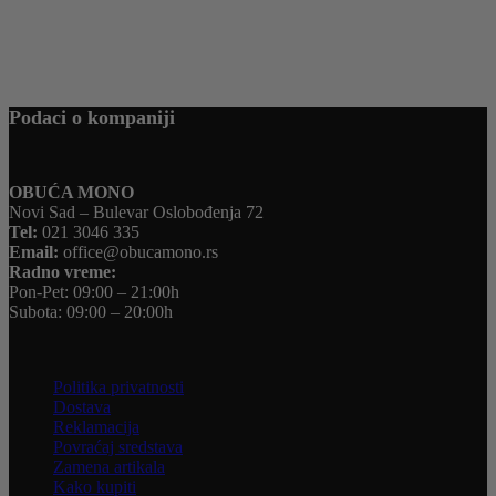
Podaci o kompaniji
OBUĆA MONO
Novi Sad – Bulevar Oslobođenja 72
Tel:
021 3046 335
Email:
office@obucamono.rs
Radno vreme:
Pon-Pet: 09:00 – 21:00h
Subota: 09:00 – 20:00h
Korisnički servis
Politika privatnosti
Dostava
Reklamacija
Povraćaj sredstava
Zamena artikala
Kako kupiti