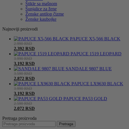
Štikle sa mašnom
Šunjalice za žene
Ženske antilop čizme
Ženske kaubojke
Najnoviji proizvodi
PAPUCE X5-566 BLACK
2.990
RSD
2.392
RSD
PAPUCE 1519 LEOPARD
3.990
RSD
3.192
RSD
SANDALE 9807 BLUE
3.590
RSD
2.872
RSD
PAPUCE LX9630 BLACK
3.990
RSD
3.192
RSD
PAPUCE PA53 GOLD
2.590
RSD
2.072
RSD
Pretraga proizvoda
Pretraga