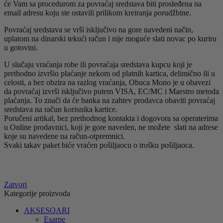
će Vam sa procedurom za povraćaj sredstava biti prosleđena na
email adresu koju ste ostavili prilikom kreiranja porudžbine.
Povraćaj sredstava se vrši isključivo na gore navedeni način,
uplatom na dinarski tekući račun i nije moguće slati novac po kuriru
u gotovini.
U slučaju vraćanja robe ili povraćaja sredstava kupcu koji je
prethodno izvršio plaćanje nekom od platnih kartica, delimično ili u
celosti, a bez obzira na razlog vraćanja, Obuca Mono je u obavezi
da povraćaj izvrši isključivo putem VISA, EC/MC i Maestro metoda
plaćanja. To znači da će banka na zahtev prodavca obaviti povraćaj
sredstava na račun korisnika kartice.
Poručeni artikal, bez prethodnog kontakta i dogovora sa operaterima
u Online prodavnici, koji je gore naveden, ne možete slati na adrese
koje su navedene na račun-otpremnici.
Svaki takav paket biće vraćen pošiljaocu o trošku pošiljaoca.
Zatvori
Kategorije proizvoda
AKSESOARI
Esarpe