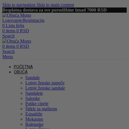
Skip to navigation
Skip to main content
Besplatna dostava za sve porudžbine iznad 7000 RSD
Logovanje/Registracija
0
Lista želja
0
items
0
RSD
Search
0
items
0
RSD
Search
Menu
POČETNA
OBUĆA
Sandale
Letnje ženske papuče
Letnje ženske sandale
Sandalete
Salonke
Patike cipele
Štikle sa mašnom
Espadrile
Mokasine
Baletanke