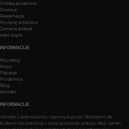
Politika privatnosti
Dostava
Reklamacija
Povraćaj sredstava
Zamena artikala
Kako kupiti
INFORMACIJE
Moj nalog
Korpa
Plaćanje
Prodavnica
Blog
Kontakt
INFORMACIJE
Uživajte u jednostavnoj i sigurnoj kupovini. Nastojimo da
budemo što precizniji u opisu proizvoda, prikazu slika i samih