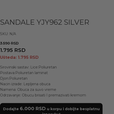
SANDALE YJY962 SILVER
SKU:
N/A
3.590
RSD
1.795
RSD
Ušteda:
1.795
RSD
Sirovinski sastav: Lice:Poliuretan
Postava:Poliuretan laminat
Djon:Poliuretan
Nacin izrade: Lepljena obuca
Namena: Obuca za suvo vreme
Odrzavanje: Obucu brisati I premazivati kremom
6.000
RSD
Dodajte
u korpu i dobijte besplatnu