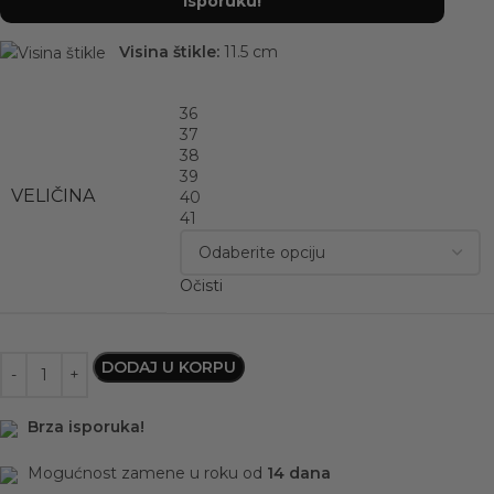
isporuku!
Visina štikle:
11.5 cm
36
37
38
39
VELIČINA
40
41
Očisti
DODAJ U KORPU
Brza isporuka!
Mogućnost zamene u roku od
14 dana