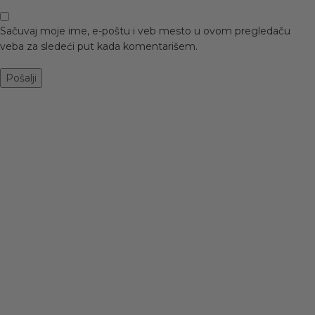
Sačuvaj moje ime, e-poštu i veb mesto u ovom pregledaču
veba za sledeći put kada komentarišem.
-50%
SANDALE OK-139
SANDALE 2Q1A-
BORDEAUX
L2958-02 BLACK
3.990
RSD
2.295
RSD