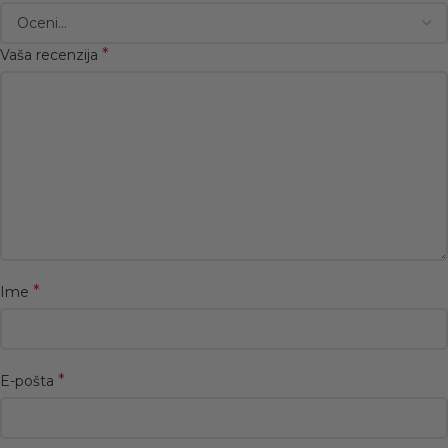
*
Vaša recenzija
*
Ime
*
E-pošta