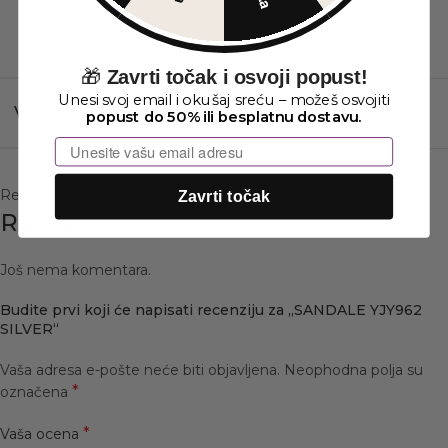
,
41
🎁
Zavrti točak i osvoji popust!
Unesi svoj email i okušaj sreću – možeš osvojiti
11.5 cm
VISINA ŠTIKLE
popust do 50% ili besplatnu dostavu.
Email
Recenzije (0)
Zavrti točak
Recenzije
Još nema komentara.
Budite prvi koji će napisati recenziju za „SANDALE YJY962
SILVER“
Vaša adresa e-pošte neće biti objavljena.
Neophodna polja su
*
označena
*
Vaša ocena