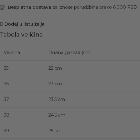
Besplatna dostava
za iznose porudžbina preko 6.000 RSD
Dodaj u listu želja
Tabela veličina
Veličina
Dužina gazišta (cm)
35
22 cm
36
23 cm
37
23.5 cm
38
24.5 cm
39
25 cm