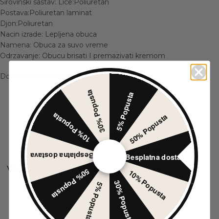
Sirovinski sastav: Lice:Poliuretan
Postava:Poliuretan laminat
Djon:Poliuretan
Nacin izrade: Lepljena obuca
Namena: Obuca za suvo vreme
Odrzavanje: Obucu brisati I premazivati kremom
Dodatne informacije
30% Popusta
36
5% Popusta
,
10% Popusta
50% Popusta
37
,
38
Besplatna dostava
Besplatna dostava
VELIČINA
,
50% Popusta
10% Popusta
39
30% Popusta
5% Popusta
,
40