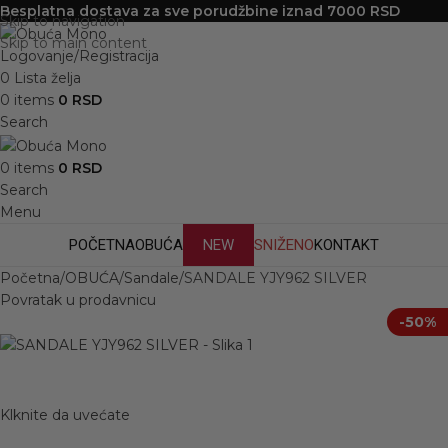
Besplatna dostava za sve porudžbine iznad 7000 RSD
Skip to navigation
Skip to main content
Logovanje/Registracija
0
Lista želja
0
items
0
RSD
Search
0
items
0
RSD
Search
Menu
POČETNA
OBUĆA
NEW
SNIŽENO
KONTAKT
Početna
OBUĆA
Sandale
SANDALE YJY962 SILVER
Povratak u prodavnicu
-50%
Klknite da uvećate