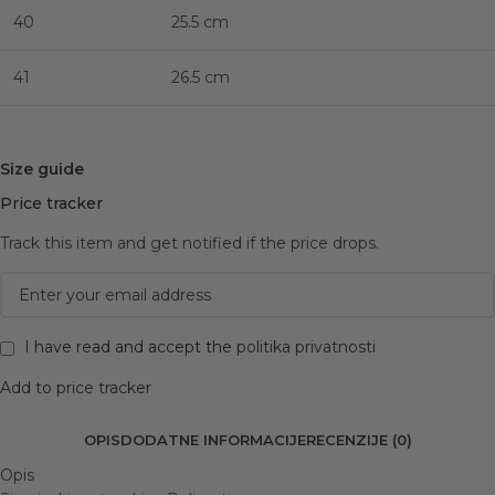
40
25.5 cm
41
26.5 cm
Size guide
Price tracker
Track this item and get notified if the price drops.
I have read and accept the
politika privatnosti
Add to price tracker
OPIS
DODATNE INFORMACIJE
RECENZIJE (0)
Opis