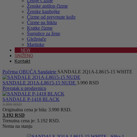
Letnje Čizme
Ženske antilop čizme
Ženske kaubojke
Čizme od prevrnute kože
Čizme na štiklu
Kratke čizme
Šunjalice za žene
Gležnjače
Martinke
NEW
SNIŽENO
Kontakt
Početna
OBUĆA
Sandalete
SANDALE 2Q1A-L8615-15 WHITE
SANDALE 2Q1A-L8615-15 NUDE
3.990
RSD
Povratak u prodavnicu
SANDALE P-1418 BLACK
3.990
RSD
Originalna cena je bila: 3.990 RSD.
3.192
RSD
Trenutna cena je: 3.192 RSD.
Nema na stanju