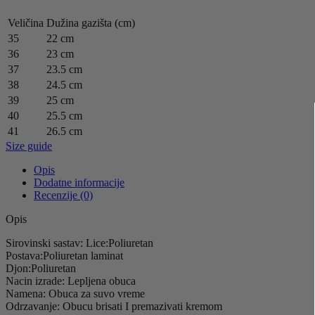
Veličina
Dužina gazišta (cm)
35
22 cm
36
23 cm
37
23.5 cm
38
24.5 cm
39
25 cm
40
25.5 cm
41
26.5 cm
Size guide
Opis
Dodatne informacije
Recenzije (0)
Opis
Sirovinski sastav: Lice:Poliuretan
Postava:Poliuretan laminat
Djon:Poliuretan
Nacin izrade: Lepljena obuca
Namena: Obuca za suvo vreme
Odrzavanje: Obucu brisati I premazivati kremom