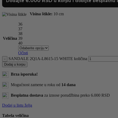
6.000
RSD
Dodajte
u korpu i dobijte besplatnu 
Visina štikle:
10 cm
36
37
38
Veličina
39
40
Očisti
SANDALE 2Q1A-L8615-15 WHITE količina
Dodaj u korpu
Brza isporuka!
Mogućnost zamene u roku od
14 dana
Besplatna dostava
za iznose porudžbina preko 6.000 RSD
Dodaj u listu želja
Tabela veličina