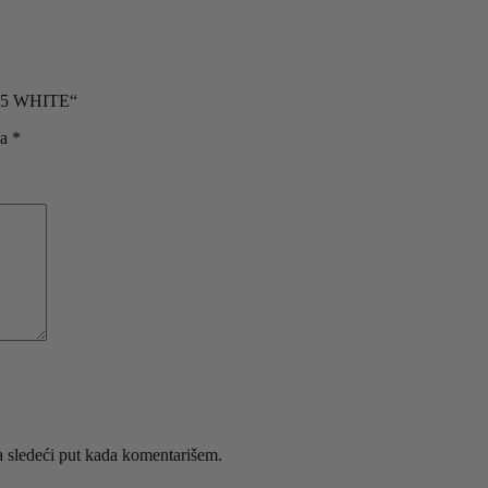
-15 WHITE“
na
*
 sledeći put kada komentarišem.