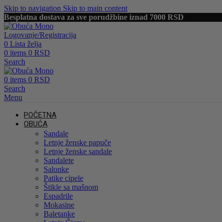
Skip to navigation
Skip to main content
Besplatna dostava za sve porudžbine iznad 7000 RSD
Logovanje/Registracija
0
Lista želja
0
items
0
RSD
Search
0
items
0
RSD
Search
Menu
POČETNA
OBUĆA
Sandale
Letnje ženske papuče
Letnje ženske sandale
Sandalete
Salonke
Patike cipele
Štikle sa mašnom
Espadrile
Mokasine
Baletanke