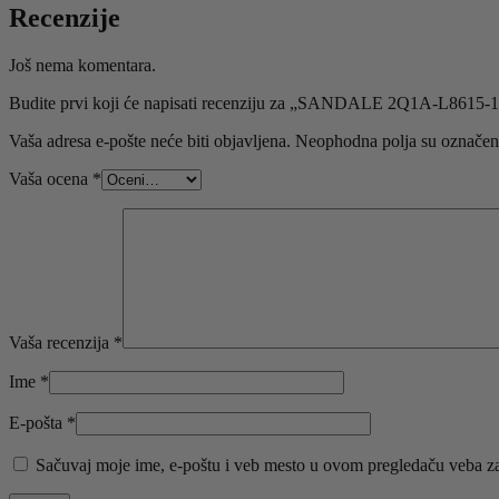
Recenzije
Još nema komentara.
Budite prvi koji će napisati recenziju za „SANDALE 2Q1A-L8615
Vaša adresa e-pošte neće biti objavljena.
Neophodna polja su označe
Vaša ocena
*
Vaša recenzija
*
Ime
*
E-pošta
*
Sačuvaj moje ime, e-poštu i veb mesto u ovom pregledaču veba za