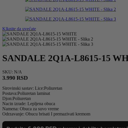
Klknite da uvećate
SANDALE 2Q1A-L8615-15 W
SKU:
N/A
3.990
RSD
Sirovinski sastav: Lice:Poliuretan
Postava:Poliuretan laminat
Djon:Poliuretan
Nacin izrade: Lepljena obuca
Namena: Obuca za suvo vreme
Odrzavanje: Obucu brisati I premazivati kremom