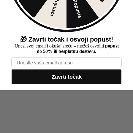
30% Popusta
5% Popusta
🎁
Zavrti točak i osvoji popust!
Unesi svoj email i okušaj sreću – možeš osvojiti
popust
do 50% ili besplatnu dostavu.
Email
Zavrti točak