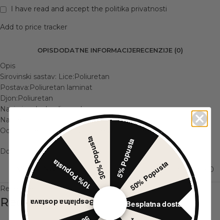
I have read and accept the
politika privatnosti
Add to price tracker
OPIS
DODATNE INFORMACIJE
RECENZIJE (0)
Opis
Sirovinski sastav: Lice:Poliuretan
Postava:Poliuretan laminat
Djon:Poliuretan
Nacin izrade: Lepljena obuca
Namena: Obuca za suvo vreme
Odrzavanje: Obucu brisati I premazivati kremom
30% Popusta
5% Popusta
Dodatne informacije
10% Popusta
50% Popusta
VELIČINA
36
,
37
,
38
,
39
,
40
Recenzije (0)
Recenzije
Besplatna dostava
Besplatna dostava