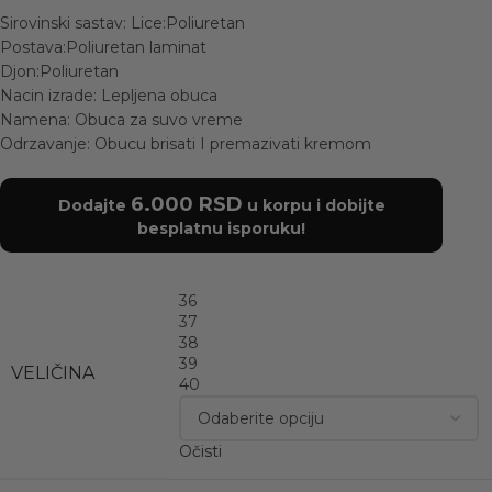
Sirovinski sastav: Lice:Poliuretan
Postava:Poliuretan laminat
Djon:Poliuretan
Nacin izrade: Lepljena obuca
Namena: Obuca za suvo vreme
Odrzavanje: Obucu brisati I premazivati kremom
6.000
RSD
Dodajte
u korpu i dobijte
besplatnu isporuku!
36
37
38
39
VELIČINA
40
Očisti