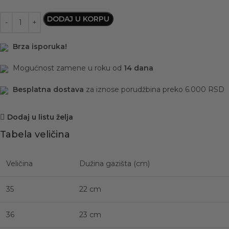
DODAJ U KORPU
Brza isporuka!
Mogućnost zamene u roku od
14 dana
Besplatna dostava
za iznose porudžbina preko 6.000 RSD
Dodaj u listu želja
Tabela veličina
Veličina
Dužina gazišta (cm)
35
22 cm
36
23 cm