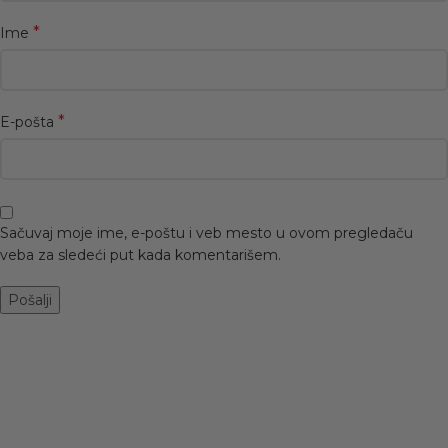
*
Ime
*
E-pošta
Sačuvaj moje ime, e-poštu i veb mesto u ovom pregledaču
veba za sledeći put kada komentarišem.
-50%