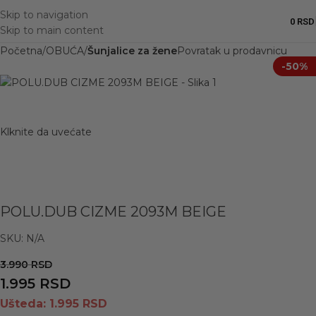
Skip to navigation
0
RSD
Skip to main content
Početna
OBUĆA
Šunjalice za žene
Povratak u prodavnicu
-50%
Klknite da uvećate
POLU.DUB CIZME 2093M BEIGE
SKU:
N/A
3.990
RSD
1.995
RSD
Ušteda:
1.995
RSD