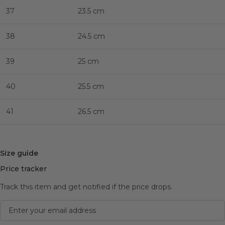
37
23.5 cm
38
24.5 cm
39
25 cm
40
25.5 cm
41
26.5 cm
Size guide
Price tracker
Track this item and get notified if the price drops.