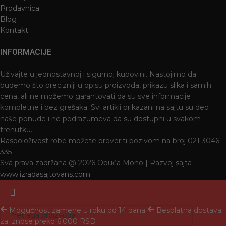
Prodavnica
Blog
Kontakt
INFORMACIJE
Uživajte u jednostavnoj i sigurnoj kupovini. Nastojimo da
budemo što precizniji u opisu proizvoda, prikazu slika i samih
cena, ali ne možemo garantovati da su sve informacije
kompletne i bez grešaka. Svi artikli prikazani na sajtu su deo
naše ponude i ne podrazumeva da su dostupni u svakom
trenutku.
Raspoloživost robe možete proveriti pozivom na broj 021 3046
335
Sva prava zadržana @ 2026 Obuća Mono | Razvoj sajta
www.izradasajtovans.com
Mogućnost zamene u roku od 14 dana
Besplatna dostava
za iznose preko 6.000 RSD