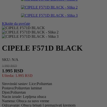
3.990 RSD.
1.995 RSD.
Klknite da uvećate
CIPELE F571D BLACK
SKU:
N/A
3.990
RSD
1.995
RSD
Ušteda:
1.995
RSD
Sirovinski sastav: Lice:Poliuretan
Postava:Poliuretan laminat
Djon:Poliuretan
Nacin izrade: Lepljena obuca
Namena: Obuca za suvo vreme
Odrzavanje: Obucu brisati I premazivati kremom