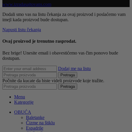
www.izradasajtovans.com
Dodali smo vas na listu čekanja za ovaj proizvod i poslaćemo vam
imejl kada proizvod bude dostupan.
Napusti listu čekanja
Ovaj proizvod je trenutno rasprodat.
Bez brige! Unesite email i obavestićemo vas čim ponovo bude
dostupan.
Dodaj me na listu
Pretraga
Počnite da kucate da biste videli proizvode koje tražite.
Pretraga
Menu
Kategorije
OBUĆA
Baletanke
Čizme na štiklu
Espadrile