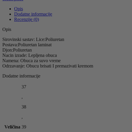
Opis
Dodatne informacije
Recenzije (0)
Opis
Sirovinski sastav: Lice:Poliuretan
Postava:Poliuretan laminat
Djon:Poliuretan
Nacin izrade: Lepljena obuca
Namena: Obuca za suvo vreme
Odrzavanje: Obucu brisati I premazivati kremom
Dodatne informacije
37
,
38
,
Veličina
39