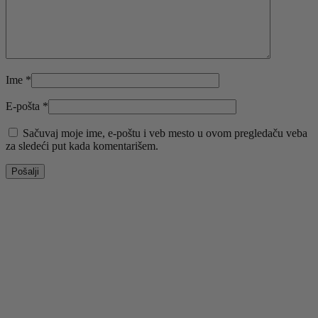
Ime
*
E-pošta
*
Sačuvaj moje ime, e-poštu i veb mesto u ovom pregledaču veba
za sledeći put kada komentarišem.
-50%
Ovaj
Odaberite opcije
proizvod
Brzi pregled
ima
Dodaj u listu želja
više