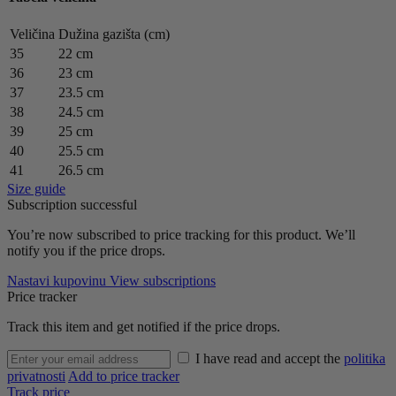
Veličina
Dužina gazišta (cm)
35
22 cm
36
23 cm
37
23.5 cm
38
24.5 cm
39
25 cm
40
25.5 cm
41
26.5 cm
Size guide
Subscription successful
You’re now subscribed to price tracking for this product. We’ll
notify you if the price drops.
Nastavi kupovinu
View subscriptions
Price tracker
Track this item and get notified if the price drops.
I have read and accept the
politika
privatnosti
Add to price tracker
Track price