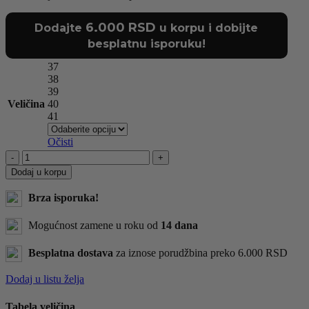
6.000
RSD
Dodajte
u korpu i dobijte
besplatnu isporuku!
37
38
39
Veličina
40
41
Očisti
CIPELE
F571D
Dodaj u korpu
BLACK
količina
Brza isporuka!
Mogućnost zamene u roku od
14 dana
Besplatna dostava
za iznose porudžbina preko 6.000 RSD
Dodaj u listu želja
Tabela veličina