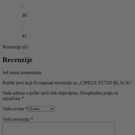
,
40
,
41
Recenzije (0)
Recenzije
Još nema komentara.
Budite prvi koji će napisati recenziju za „CIPELE F571D BLACK“
Vaša adresa e-pošte neće biti objavljena.
Neophodna polja su
označena
*
Vaša ocena
*
Vaša recenzija
*