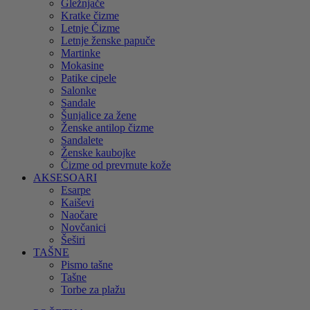
Gležnjače
Kratke čizme
Letnje Čizme
Letnje ženske papuče
Martinke
Mokasine
Patike cipele
Salonke
Sandale
Šunjalice za žene
Ženske antilop čizme
Sandalete
Ženske kaubojke
Čizme od prevrnute kože
AKSESOARI
Esarpe
Kaiševi
Naočare
Novčanici
Šeširi
TAŠNE
Pismo tašne
Tašne
Torbe za plažu