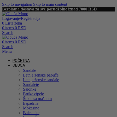
Skip to navigation
Skip to main content
Besplatna dostava za sve porudžbine iznad 7000 RSD
Logovanje/Registracija
0
Lista želja
0
items
0
RSD
Search
0
items
0
RSD
Search
Menu
POČETNA
OBUĆA
Sandale
Letnje ženske papuče
Letnje ženske sandale
Sandalete
Salonke
Patike cipele
Štikle sa mašnom
Espadrile
Mokasine
Baletanke