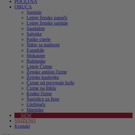
POČETNA
OBUĆA
Sandale
Letnje ženske papuče
Letnje ženske sandale
Sandalete
Salonke
Patike cipele
Štikle sa mašnom
Espadrile
Mokasine
Baletanke
Letnje Čizme
Ženske antilop čizme
Ženske kaubojke
Čizme od prevrnute kože
Čizme na štiklu
Kratke čizme
Šunjalice za žene
Gležnjače
Martinke
NEW
SNIŽENO
Kontakt