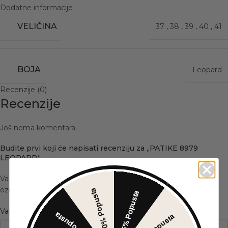
Dodatne informacije
VELIČINA
37
,
38
,
39
,
40
,
41
BOJA
Leopard
Recenzije (0)
Recenzije
Još nema komentara.
Budite prvi koji će napisati recenziju za „PATIKE 8979
LEOPARD“
Vaša adresa e-pošte neće biti objavljena.
Neophodna polja su
*
označena
30% Popusta
5% Popusta
*
Vaša ocena
10% Popusta