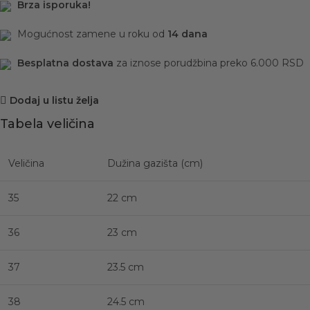
Brza isporuka!
Mogućnost zamene u roku od
14 dana
Besplatna dostava
za iznose porudžbina preko 6.000 RSD
Dodaj u listu želja
Tabela veličina
Veličina
Dužina gazišta (cm)
35
22 cm
36
23 cm
37
23.5 cm
38
24.5 cm