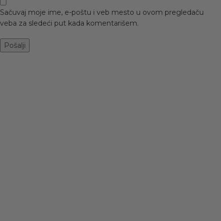
Sačuvaj moje ime, e-poštu i veb mesto u ovom pregledaču
veba za sledeći put kada komentarišem.
-20%
-20%
Crne patike sa
Moderne patike sa
povišenim đonom
platformom PC319
8999 BLACK
BROWN