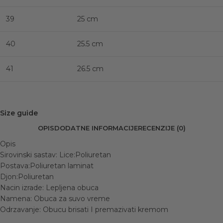
39
25 cm
40
25.5 cm
41
26.5 cm
Size guide
OPIS
DODATNE INFORMACIJE
RECENZIJE (0)
Opis
Sirovinski sastav: Lice:Poliuretan
Postava:Poliuretan laminat
Djon:Poliuretan
Nacin izrade: Lepljena obuca
Namena: Obuca za suvo vreme
Odrzavanje: Obucu brisati I premazivati kremom