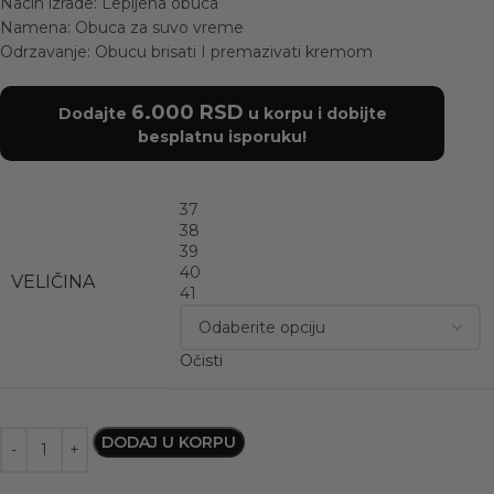
Nacin izrade: Lepljena obuca
Namena: Obuca za suvo vreme
Odrzavanje: Obucu brisati I premazivati kremom
6.000
RSD
Dodajte
u korpu i dobijte
besplatnu isporuku!
37
38
39
40
VELIČINA
41
Očisti
DODAJ U KORPU