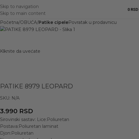
Skip to navigation
0
RSD
Skip to main content
Početna
OBUĆA
Patike cipele
Povratak u prodavnicu
Klknite da uvećate
PATIKE 8979 LEOPARD
SKU:
N/A
3.990
RSD
Sirovinski sastav: Lice:Poliuretan
Postava:Poliuretan laminat
Djon:Poliuretan