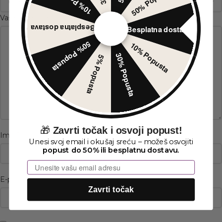
50% Popusta
*
Vaša recenzija
Besplatna dostava
Besplatna dostava
50% Popusta
10% Popusta
30% Popusta
5% Popusta
🎁
Zavrti točak i osvoji popust!
*
Ime
Unesi svoj email i okušaj sreću – možeš osvojiti
popust do 50% ili besplatnu dostavu.
Email
*
E-pošta
Zavrti točak