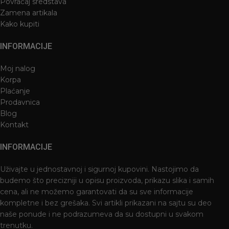
Povraćaj sredstava
Zamena artikala
Kako kupiti
INFORMACIJE
Moj nalog
Korpa
Plaćanje
Prodavnica
Blog
Kontakt
INFORMACIJE
Uživajte u jednostavnoj i sigurnoj kupovini. Nastojimo da
budemo što precizniji u opisu proizvoda, prikazu slika i samih
cena, ali ne možemo garantovati da su sve informacije
kompletne i bez grešaka. Svi artikli prikazani na sajtu su deo
naše ponude i ne podrazumeva da su dostupni u svakom
trenutku.