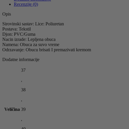
Recenzije (0)
Opis
Sirovinski sastav: Lice: Poliuretan
Postava: Tekstil
Djon: PVC/Guma
Nacin izrade: Lepljena obuca
Namena: Obuca za suvo vreme
Odrzavanje: Obucu brisati I premazivati kremom
Dodatne informacije
37
,
38
,
Veličina
39
,
40