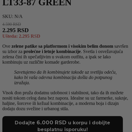
LT33-87 GREEN
SKU:
N/A
4.590
RSD
2.295
RSD
Ušteda:
2.295
RSD
Ove
zelene patike sa platformom i visokim belim đonom
savršen
su izbor za
prolećne i letnje kombinacije
. Svetla i osvežavajuća
zelena čini ih upečatljivim u svakom outfitu, a ipak se lako
kombinuju uz različite komade garderobe.
Savetujemo da ih kombinujete takođe uz svetliju odeću,
kako bi vaša odevna kombinacija došla do potpunog
izražaja.
Visok đon pruža dodatnu udobnost i stabilnost, tako da ih možete
nositi tokom celog dana bez napora. Idealne su uz farmerke, suknje,
haljine, šorceve ili kežual kombinacije, a moderna boja i dizajn
dodaju dozu svežine i urbanog stila.
6.000
RSD
Dodajte
u korpu i dobijte
besplatnu isporuku!