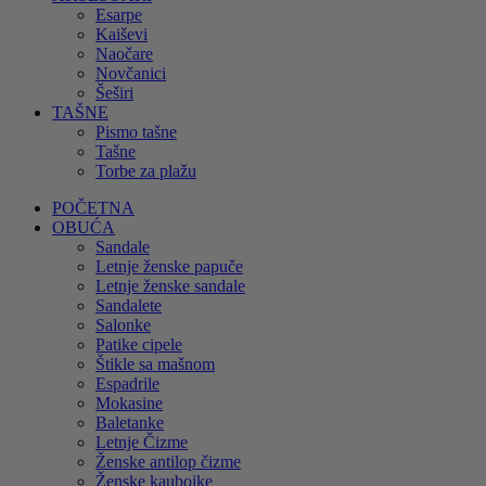
Esarpe
Kaiševi
Naočare
Novčanici
Šeširi
TAŠNE
Pismo tašne
Tašne
Torbe za plažu
POČETNA
OBUĆA
Sandale
Letnje ženske papuče
Letnje ženske sandale
Sandalete
Salonke
Patike cipele
Štikle sa mašnom
Espadrile
Mokasine
Baletanke
Letnje Čizme
Ženske antilop čizme
Ženske kaubojke