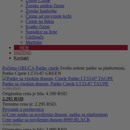
Letnje Čizme
Ženske antilop čizme
Ženske kaubojke
Čizme od prevrnute kože
Čizme na štiklu
Kratke čizme
Šunjalice za žene
Gležnjače
Martinke
NEW
SNIŽENO
Kontakt
Početna
OBUĆA
Patike cipele
Svetlo-zelene patike sa platformom,
Patike Cipele LT33-87 GREEN
Patike sa visokim đonom, Patike Cipele LT33-87 TAUPE
4.590
RSD
Originalna cena je bila: 4.590 RSD.
2.295
RSD
Trenutna cena je: 2.295 RSD.
Povratak u prodavnicu
Crne patike sa povišenim đonom 8999 BLACK
3.990
RSD
Originalna cena je bila: 3.990 RSD.