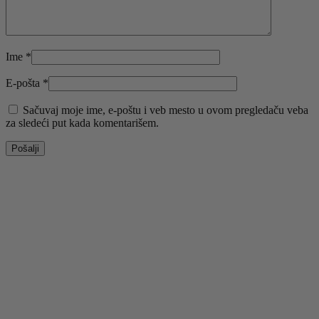
Ime
*
E-pošta
*
Sačuvaj moje ime, e-poštu i veb mesto u ovom pregledaču veba
za sledeći put kada komentarišem.
-50%
Odaberite opcije
Ovaj proizvod ima više varijanti. Opcije mogu biti
izabrane na stranici proizvoda.
Brzi pregled
Dodaj u listu želja
Crne patike sa povišenim đonom 8999 BLACK