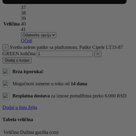
37
38
39
Veličina
40
41
Očisti
Svetlo-zelene patike sa platformom, Patike Cipele LT33-87
GREEN količina
Dodaj u korpu
Brza isporuka!
Mogućnost zamene u roku od
14 dana
Besplatna dostava
za iznose porudžbina preko 6.000 RSD
Dodaj u listu želja
Tabela veličina
Veličina
Dužina gazišta (cm)