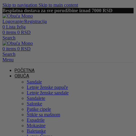
Skip to navigation
Skip to main content
Besplatna dostava za sve porudžbine iznad 7000 RSD
Logovanje/Registracija
0
Lista želja
0
items
0
RSD
Search
0
items
0
RSD
Search
Menu
POČETNA
OBUĆA
Sandale
Letnje ženske papuče
Letnje ženske sandale
Sandalete
Salonke
Patike cipele
Štikle sa mašnom
Espadrile
Mokasine
Baletanke