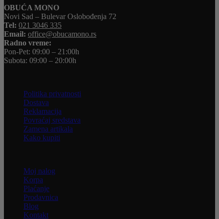
OBUĆA MONO
Novi Sad – Bulevar Oslobođenja 72
Tel:
021 3046 335
Email:
office@obucamono.rs
Radno vreme:
Pon-Pet: 09:00 – 21:00h
Subota: 09:00 – 20:00h
Korisnički servis
Politika privatnosti
Dostava
Reklamacija
Povraćaj sredstava
Zamena artikala
Kako kupiti
Informacije
Moj nalog
Korpa
Plaćanje
Prodavnica
Blog
Kontakt