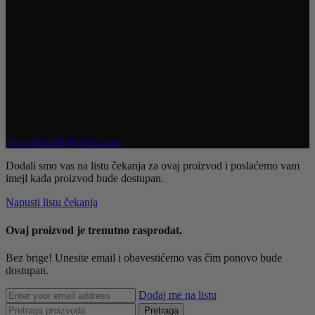
INFORMACIJE
Uživajte u jednostavnoj i sigurnoj kupovini. Nastojimo da budemo
što precizniji u opisu proizvoda, prikazu slika i samih cena, ali ne
možemo garantovati da su sve informacije kompletne i bez grešaka.
Svi artikli prikazani na sajtu su deo naše ponude i ne podrazumeva
da su dostupni u svakom trenutku.
Raspoloživost robe možete proveriti pozivom na broj 021 3046 335
Sva prava zadržana @ 2026 Obuća Mono | Razvoj sajta
www.izradasajtovans.com
Dodali smo vas na listu čekanja za ovaj proizvod i poslaćemo vam
imejl kada proizvod bude dostupan.
Napusti listu čekanja
Ovaj proizvod je trenutno rasprodat.
Bez brige! Unesite email i obavestićemo vas čim ponovo bude
dostupan.
Dodaj me na listu
Pretraga