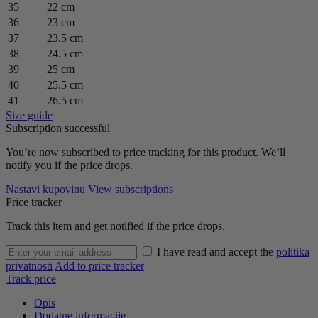
35
22 cm
36
23 cm
37
23.5 cm
38
24.5 cm
39
25 cm
40
25.5 cm
41
26.5 cm
Size guide
Subscription successful
You’re now subscribed to price tracking for this product. We’ll
notify you if the price drops.
Nastavi kupovinu
View subscriptions
Price tracker
Track this item and get notified if the price drops.
I have read and accept the
politika
privatnosti
Add to price tracker
Track price
Opis
Dodatne informacije