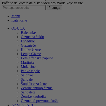
Počnite da kucate da biste videli proizvode koje tražite.
Pretraga
Menu
Kategorije
OBUĆA
Baletanke
Čizme na štiklu
Espadrile
Gležnjače
Kratke čizme
Letnje Čizme
Letnje ženske papuče
Martinke
Mokasine
Patike cipele
Salonke
Sandale
Šunjalice za žene
Ženske antilop čizme
Sandalete
Ženske kaubojke
Čizme od prevrnute kože
AKSESOARI