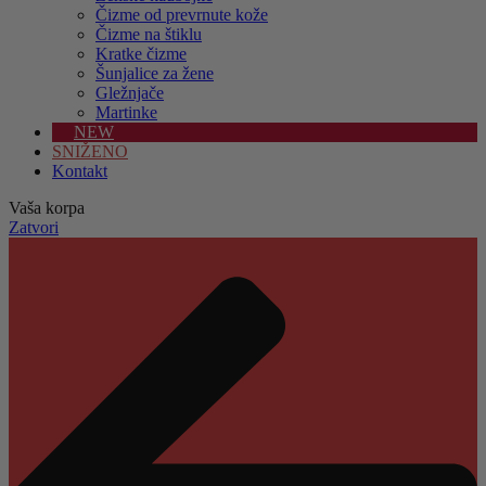
Čizme od prevrnute kože
Čizme na štiklu
Kratke čizme
Šunjalice za žene
Gležnjače
Martinke
NEW
SNIŽENO
Kontakt
Vaša korpa
Zatvori