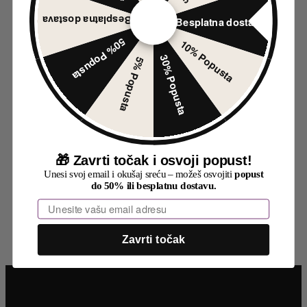
3.990 RSD
Besplatna dostava
-50%
Besplatna dostava
50% Popusta
10% Popusta
Odaberite opcije
Ovaj proizvod ima više varijanti. Opcije mogu biti
30% Popusta
5% Popusta
izabrane na stranici proizvoda.
Brzi pregled
Dodaj u listu želja
Patike sa visokim đonom, Patike Cipele LT33-87
TAUPE
🎁
Zavrti točak i osvoji popust!
2.295
RSD
Unesi svoj email i okušaj sreću – možeš osvojiti
popust
do 50% ili besplatnu dostavu.
Email
Zavrti točak
Podaci o kompaniji