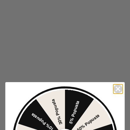
1.995
RSD
-50%
Odaberite opcije
Ovaj proizvod ima više varijanti. Opcije mogu biti
izabrane na stranici proizvoda.
Brzi pregled
Dodaj u listu želja
Moderne patike sa platformom PC319 BROWN
1.995
RSD
-50%
Odaberite opcije
Ovaj proizvod ima više varijanti. Opcije mogu biti
izabrane na stranici proizvoda.
Brzi pregled
30% Popusta
5% Popusta
Dodaj u listu želja
10% Popusta
50% Popusta
Animal print patika sa platformom 8999 COW
1.995
RSD
–
3.990
RSD
Raspon cena: od 1.995 RSD do