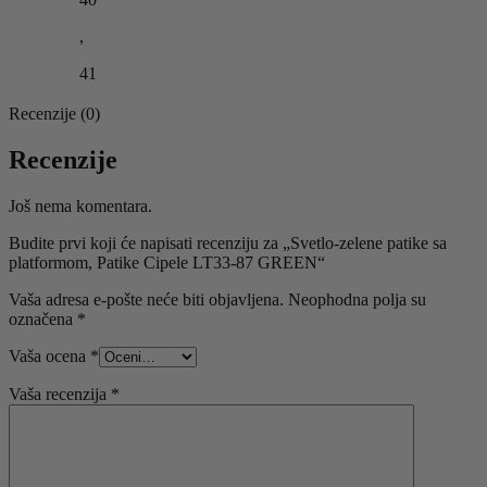
,
41
Recenzije (0)
Recenzije
Još nema komentara.
Budite prvi koji će napisati recenziju za „Svetlo-zelene patike sa
platformom, Patike Cipele LT33-87 GREEN“
Vaša adresa e-pošte neće biti objavljena.
Neophodna polja su
označena
*
Vaša ocena
*
Vaša recenzija
*