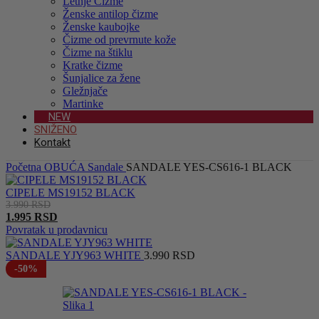
Letnje Čizme
Ženske antilop čizme
Ženske kaubojke
Čizme od prevrnute kože
Čizme na štiklu
Kratke čizme
Šunjalice za žene
Gležnjače
Martinke
NEW
SNIŽENO
Kontakt
Početna
OBUĆA
Sandale
SANDALE YES-CS616-1 BLACK
CIPELE MS19152 BLACK
3.990
RSD
Originalna
1.995
RSD
cena
Trenutna
Povratak u prodavnicu
je
cena
bila:
je:
SANDALE YJY963 WHITE
3.990
RSD
3.990 RSD.
1.995 RSD.
-50%