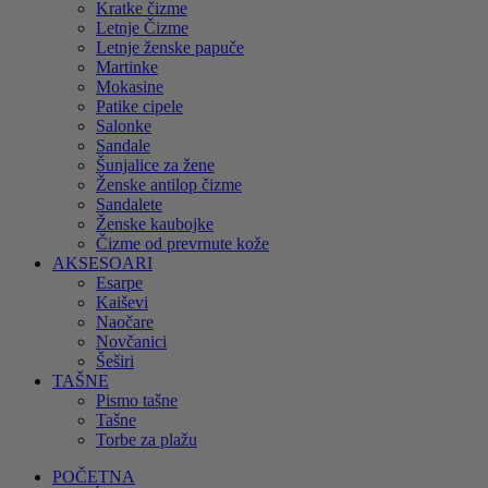
Kratke čizme
Letnje Čizme
Letnje ženske papuče
Martinke
Mokasine
Patike cipele
Salonke
Sandale
Šunjalice za žene
Ženske antilop čizme
Sandalete
Ženske kaubojke
Čizme od prevrnute kože
AKSESOARI
Esarpe
Kaiševi
Naočare
Novčanici
Šeširi
TAŠNE
Pismo tašne
Tašne
Torbe za plažu
POČETNA