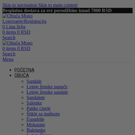
Skip to navigation
Skip to main content
Besplatna dostava za sve porudžbine iznad 7000 RSD
Logovanje/Registracija
0
Lista želja
0
items
0
RSD
Search
0
items
0
RSD
Search
Menu
POČETNA
OBUĆA
Sandale
Letnje ženske papuče
Letnje ženske sandale
Sandalete
Salonke
Patike cipele
Štikle sa mašnom
Espadrile
Mokasine
Baletanke