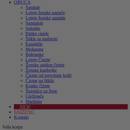
OBUĆA
Sandale
Letnje ženske papuče
Letnje ženske sandale
Sandalete
Salonke
Patike cipele
Štikle sa mašnom
Espadrile
Mokasine
Baletanke
Letnje Čizme
Ženske antilop čizme
Ženske kaubojke
Čizme od prevrnute kože
Čizme na štiklu
Kratke čizme
Šunjalice za žene
Gležnjače
Martinke
NEW
SNIŽENO
Kontakt
Vaša korpa