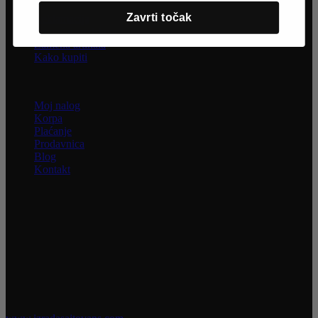
Dostava
Zavrti točak
Reklamacija
Povraćaj sredstava
Zamena artikala
Kako kupiti
Informacije
Moj nalog
Korpa
Plaćanje
Prodavnica
Blog
Kontakt
INFORMACIJE
Uživajte u jednostavnoj i sigurnoj kupovini. Nastojimo da budemo
što precizniji u opisu proizvoda, prikazu slika i samih cena, ali ne
možemo garantovati da su sve informacije kompletne i bez grešaka.
Svi artikli prikazani na sajtu su deo naše ponude i ne podrazumeva
da su dostupni u svakom trenutku.
Raspoloživost robe možete proveriti pozivom na broj 021 3046 335
Sva prava zadržana @ 2026 Obuća Mono | Razvoj sajta