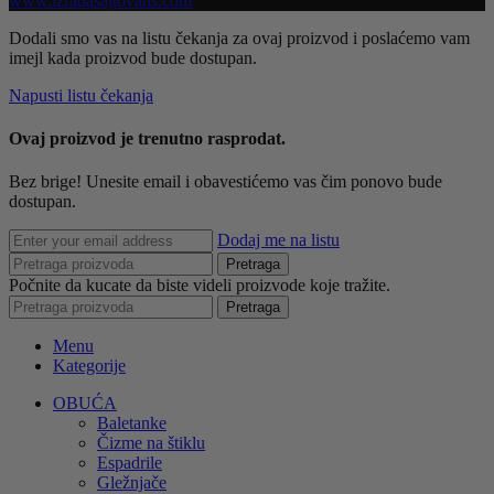
www.izradasajtovans.com
Dodali smo vas na listu čekanja za ovaj proizvod i poslaćemo vam
imejl kada proizvod bude dostupan.
Napusti listu čekanja
Ovaj proizvod je trenutno rasprodat.
Bez brige! Unesite email i obavestićemo vas čim ponovo bude
dostupan.
Dodaj me na listu
Pretraga
Počnite da kucate da biste videli proizvode koje tražite.
Pretraga
Menu
Kategorije
OBUĆA
Baletanke
Čizme na štiklu
Espadrile
Gležnjače