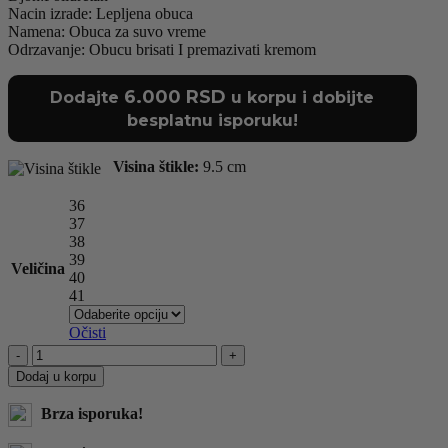
Nacin izrade: Lepljena obuca
Namena: Obuca za suvo vreme
Odrzavanje: Obucu brisati I premazivati kremom
6.000
RSD
Dodajte
u korpu i dobijte
besplatnu isporuku!
Visina štikle:
9.5 cm
36
37
38
39
Veličina
40
41
Očisti
SANDALE
YES-
Dodaj u korpu
CS616-
1
Brza isporuka!
BLACK
količina