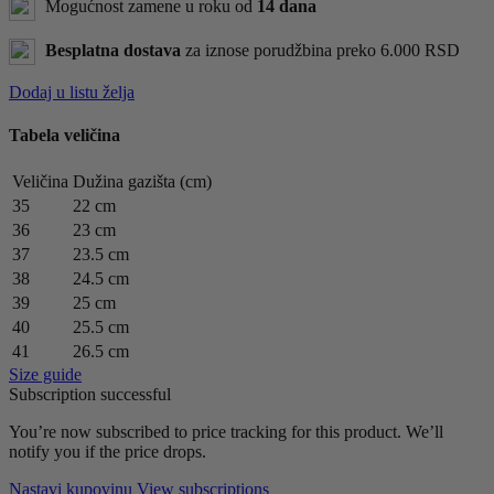
Mogućnost zamene u roku od
14 dana
Besplatna dostava
za iznose porudžbina preko 6.000 RSD
Dodaj u listu želja
Tabela veličina
Veličina
Dužina gazišta (cm)
35
22 cm
36
23 cm
37
23.5 cm
38
24.5 cm
39
25 cm
40
25.5 cm
41
26.5 cm
Size guide
Subscription successful
You’re now subscribed to price tracking for this product. We’ll
notify you if the price drops.
Nastavi kupovinu
View subscriptions