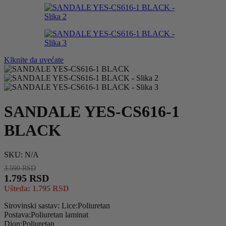
Klknite da uvećate
SANDALE YES-CS616-1
BLACK
SKU:
N/A
3.590
RSD
1.795
RSD
Ušteda:
1.795
RSD
Sirovinski sastav: Lice:Poliuretan
Postava:Poliuretan laminat
Djon:Poliuretan