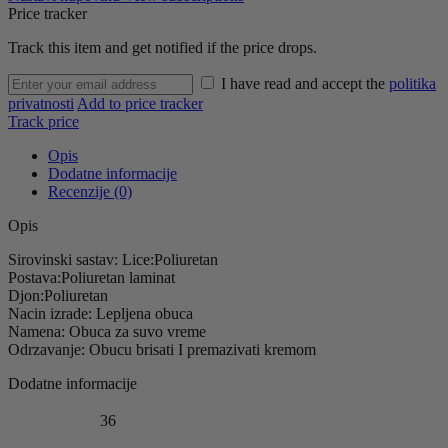
Price tracker
Track this item and get notified if the price drops.
I have read and accept the
politika
privatnosti
Add to price tracker
Track price
Opis
Dodatne informacije
Recenzije (0)
Opis
Sirovinski sastav: Lice:Poliuretan
Postava:Poliuretan laminat
Djon:Poliuretan
Nacin izrade: Lepljena obuca
Namena: Obuca za suvo vreme
Odrzavanje: Obucu brisati I premazivati kremom
Dodatne informacije
36