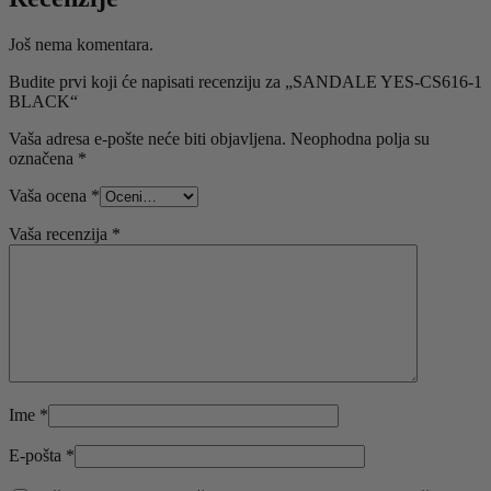
Još nema komentara.
Budite prvi koji će napisati recenziju za „SANDALE YES-CS616-1
BLACK“
Vaša adresa e-pošte neće biti objavljena.
Neophodna polja su
označena
*
Vaša ocena
*
Vaša recenzija
*
Ime
*
E-pošta
*