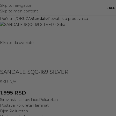
Skip to navigation
0
RSD
Skip to main content
Početna
OBUĆA
Sandale
Povratak u prodavnicu
Klknite da uvećate
SANDALE SQC-169 SILVER
SKU:
N/A
1.995
RSD
Sirovinski sastav: Lice:Poliuretan
Postava:Poliuretan laminat
Djon:Poliuretan