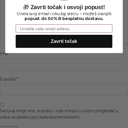
🎁
Zavrti točak i osvoji popust!
Unesi svoj email i okušaj sreću – možeš osvojiti
popust do 50% ili besplatnu dostavu.
Email
Zavrti točak
*
Ime
*
E-pošta
Sačuvaj moje ime, e-poštu i veb mesto u ovom pregledaču
veba za sledeći put kada komentarišem.