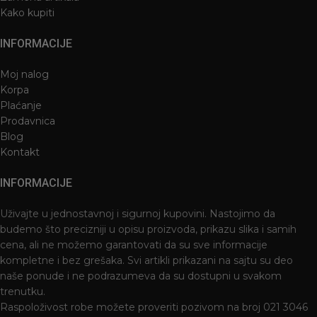
Kako kupiti
INFORMACIJE
Moj nalog
Korpa
Plaćanje
Prodavnica
Blog
Kontakt
INFORMACIJE
Uživajte u jednostavnoj i sigurnoj kupovini. Nastojimo da
budemo što precizniji u opisu proizvoda, prikazu slika i samih
cena, ali ne možemo garantovati da su sve informacije
kompletne i bez grešaka. Svi artikli prikazani na sajtu su deo
naše ponude i ne podrazumeva da su dostupni u svakom
trenutku.
Raspoloživost robe možete proveriti pozivom na broj 021 3046