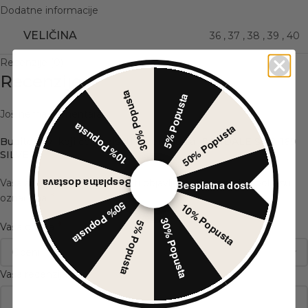
Dodatne informacije
VELIČINA
36
,
37
,
38
,
39
,
40
Recenzije (0)
Recenzije
30% Popusta
5% Popusta
Još nema komentara.
10% Popusta
50% Popusta
Budite prvi koji će napisati recenziju za „SANDALE SQC-169
SILVER“
Besplatna dostava
Vaša adresa e-pošte neće biti objavljena.
Neophodna polja su
Besplatna dostava
*
označena
50% Popusta
10% Popusta
30% Popusta
5% Popusta
*
Vaša ocena
*
Vaša recenzija