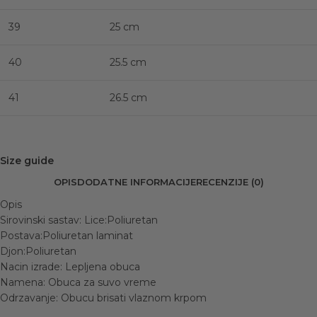
39
25 cm
40
25.5 cm
41
26.5 cm
Size guide
OPIS
DODATNE INFORMACIJE
RECENZIJE (0)
Opis
Sirovinski sastav: Lice:Poliuretan
Postava:Poliuretan laminat
Djon:Poliuretan
Nacin izrade: Lepljena obuca
Namena: Obuca za suvo vreme
Odrzavanje: Obucu brisati vlaznom krpom