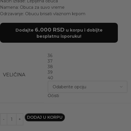
Nacin izrade: Lepljena obuca
Namena: Obuca za suvo vreme
Odrzavanje: Obucu brisati vlaznom krpom
6.000
RSD
Dodajte
u korpu i dobijte
besplatnu isporuku!
36
37
38
39
VELIČINA
40
Očisti
DODAJ U KORPU