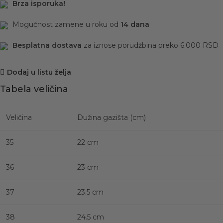
Brza isporuka!
Mogućnost zamene u roku od
14 dana
Besplatna dostava
za iznose porudžbina preko 6.000 RSD
Dodaj u listu želja
Tabela veličina
Veličina
Dužina gazišta (cm)
35
22 cm
36
23 cm
37
23.5 cm
38
24.5 cm