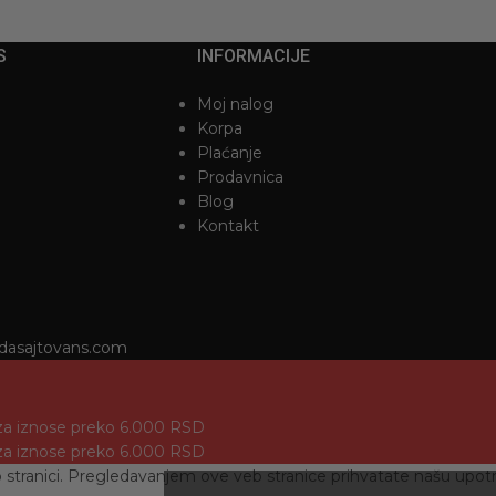
S
INFORMACIJE
Moj nalog
Korpa
Plaćanje
Prodavnica
Blog
Kontakt
dasajtovans.com
za iznose preko 6.000 RSD
za iznose preko 6.000 RSD
b stranici. Pregledavanjem ove veb stranice prihvatate našu upotr