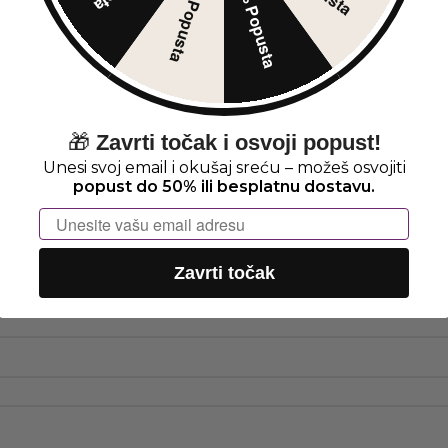
30% Popusta
5% Popusta
🎁
Zavrti točak i osvoji popust!
Unesi svoj email i okušaj sreću – možeš osvojiti
popust do 50% ili besplatnu dostavu.
Email
5 WHITE“
Zavrti točak
*
značena