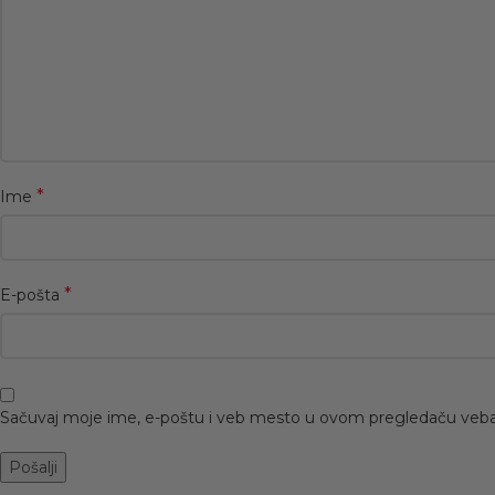
*
Ime
*
E-pošta
Sačuvaj moje ime, e-poštu i veb mesto u ovom pregledaču veba