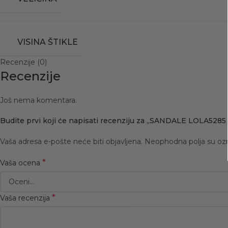
VISINA ŠTIKLE
Recenzije (0)
Recenzije
Još nema komentara.
Budite prvi koji će napisati recenziju za „SANDALE LOLA528
Vaša adresa e-pošte neće biti objavljena.
Neophodna polja su o
*
Vaša ocena
*
Vaša recenzija