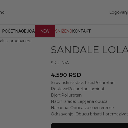
Logovanje
POČETNA
OBUĆA
NEW
SNIŽENO
KONTAKT
ak u prodavnicu
SANDALE LOLA
SKU:
N/A
4.590
RSD
Sirovinski sastav: Lice:Poliuretan
Postava:Poliuretan laminat
Djon:Poliuretan
Nacin izrade: Lepljena obuca
Namena: Obuca za suvo vreme
Odrzavanje: Obucu brisati I premaziv