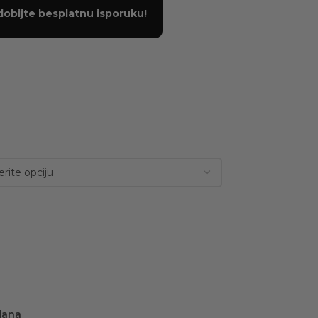
dobijte besplatnu isporuku!
dana