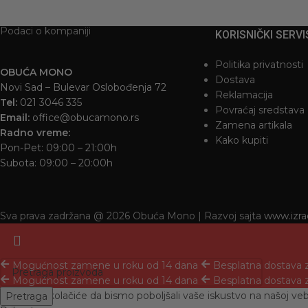
Podaci o kompaniji
KORISNIČKI SERVI
Politika privatnosti
OBUĆA MONO
Dostava
Novi Sad – Bulevar Oslobođenja 72
Reklamacija
Tel:
021 3046 335
Povraćaj sredstava
Email:
office@obucamono.rs
Zamena artikala
Radno vreme:
Kako kupiti
Pon-Pet: 09:00 – 21:00h
Subota: 09:00 – 20:00h
Sva prava zadržana @ 2026 Obuća Mono | Razvoj sajta
www.izra
Mogućnost zamene u roku od 14 dana
Besplatna dostava 
Mogućnost zamene u roku od 14 dana
Besplatna dostava 
Koristimo kolačiće da bismo poboljšali vaše iskustvo na našoj ve
Pretraga