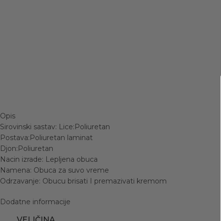
Opis
Sirovinski sastav: Lice:Poliuretan
Postava:Poliuretan laminat
Djon:Poliuretan
Nacin izrade: Lepljena obuca
Namena: Obuca za suvo vreme
Odrzavanje: Obucu brisati I premazivati kremom
Dodatne informacije
VELIČINA