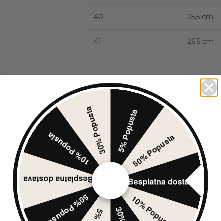
40
25.5 cm
41
26.5 cm
Size guide
OPIS
DODATNE INFORMACIJE
RECENZIJE (0)
30% Popusta
5% Popusta
10% Popusta
50% Popusta
Besplatna dostava
Besplatna dostava
50% Popusta
10% Popusta