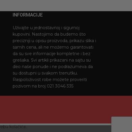
INFORMACIJE
Uživajte u jednostavnoj i sigurnoj
kupovini. Nastojimo da budemo što
precizniji u opisu proizvoda, prikazu slika i
samih cena, ali ne možemo garantovati
da su sve informacije kompletne i bez
grešaka. Svi artikli prikazani na sajtu su
deo naše ponude i ne podrazumeva da
su dostupni u svakom trenutku.
Raspoloživost robe možete proveriti
pozivom na broj 021 3046 335
ebu kolačića.