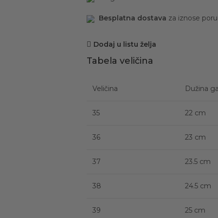
Besplatna dostava
za iznose por
Dodaj u listu želja
Tabela veličina
Veličina
Dužina ga
35
22 cm
36
23 cm
37
23.5 cm
38
24.5 cm
39
25 cm