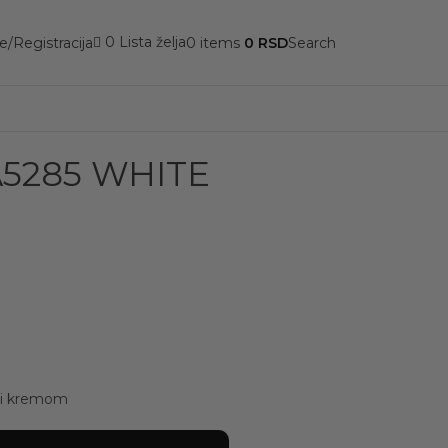
0
Lista želja
/Registracija
0
items
0
RSD
Search
5285 WHITE
ati kremom