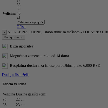
37
38
39
Veličina
40
41
Očisti
ŠTIKLE NA TUFNE, Braon štikle sa mašnom - LOLA5283 BR
Dodaj u korpu
Brza isporuka!
Mogućnost zamene u roku od
14 dana
Besplatna dostava
za iznose porudžbina preko 6.000 RSD
Dodaj u listu želja
Tabela veličina
Veličina
Dužina gazišta (cm)
35
22 cm
36
23 cm