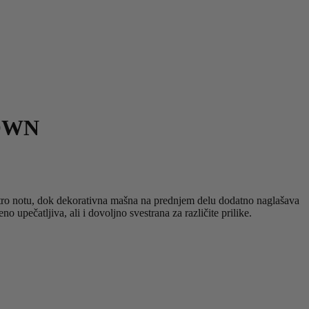
ROWN
 retro notu, dok dekorativna mašna na prednjem delu dodatno naglašava
o upečatljiva, ali i dovoljno svestrana za različite prilike.