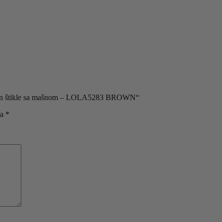
raon štikle sa mašnom – LOLA5283 BROWN“
na
*