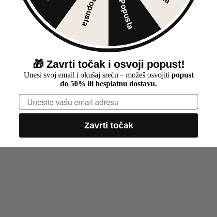
30% Popusta
5% Popusta
🎁
Zavrti točak i osvoji popust!
Unesi svoj email i okušaj sreću – možeš osvojiti
popust
do 50% ili besplatnu dostavu.
Email
Zavrti točak