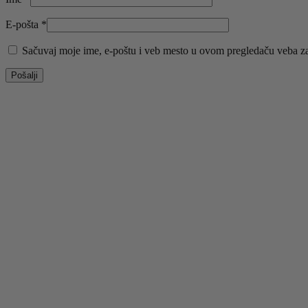
E-pošta
*
Sačuvaj moje ime, e-poštu i veb mesto u ovom pregledaču veba za
Odaberite opcije
Ovaj proizvod ima više varijanti. Opcije mogu biti iz
Brzi pregled
Dodaj u listu želja
Sandale sa mašnom napred UC-158 CHAMP
3.990
RSD