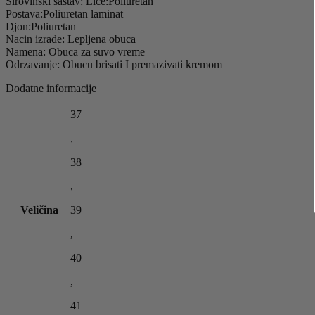
Sirovinski sastav: Lice:Poliuretan
Postava:Poliuretan laminat
Djon:Poliuretan
Nacin izrade: Lepljena obuca
Namena: Obuca za suvo vreme
Odrzavanje: Obucu brisati I premazivati kremom
Dodatne informacije
37
,
38
,
Veličina
39
,
40
,
41