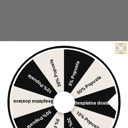
you if the price drops.
30% Popusta
5% Popusta
10% Popusta
50% Popusta
rivatnosti
Add to price tracker
Besplatna dostava
Besplatna dostava
50% Popusta
10% Popusta