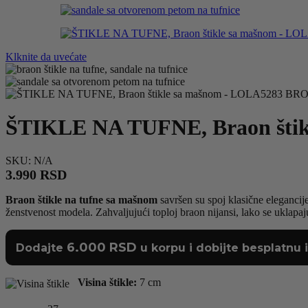
Klknite da uvećate
ŠTIKLE NA TUFNE, Braon šti
SKU:
N/A
3.990
RSD
Braon štikle na tufne sa mašnom
savršen su spoj klasične elegancij
ženstvenost modela. Zahvaljujući toploj braon nijansi, lako se uklapaju 
6.000
RSD
Dodajte
u korpu i dobijte besplatnu 
Visina štikle:
7 cm