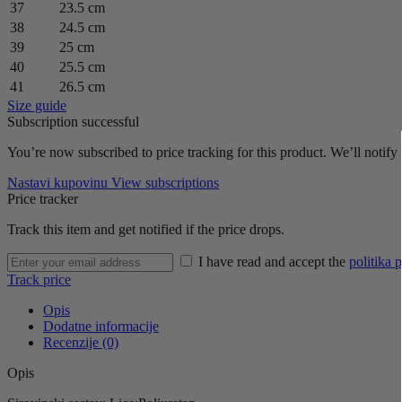
37
23.5 cm
38
24.5 cm
39
25 cm
40
25.5 cm
41
26.5 cm
Size guide
Subscription successful
You’re now subscribed to price tracking for this product. We’ll notify 
Nastavi kupovinu
View subscriptions
Price tracker
Track this item and get notified if the price drops.
I have read and accept the
politika p
Track price
Opis
Dodatne informacije
Recenzije (0)
Opis