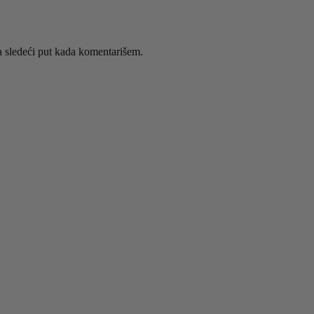
 sledeći put kada komentarišem.
abrane na stranici proizvoda.