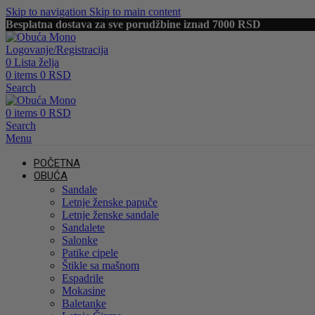
Skip to navigation
Skip to main content
Besplatna dostava za sve porudžbine iznad 7000 RSD
Logovanje/Registracija
0
Lista želja
0
items
0
RSD
Search
0
items
0
RSD
Search
Menu
POČETNA
OBUĆA
Sandale
Letnje ženske papuče
Letnje ženske sandale
Sandalete
Salonke
Patike cipele
Štikle sa mašnom
Espadrile
Mokasine
Baletanke