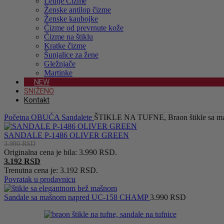
Letnje Čizme
Ženske antilop čizme
Ženske kaubojke
Čizme od prevrnute kože
Čizme na štiklu
Kratke čizme
Šunjalice za žene
Gležnjače
Martinke
NEW
SNIŽENO
Kontakt
Početna
OBUĆA
Sandalete
ŠTIKLE NA TUFNE, Braon štikle sa
SANDALE P-1486 OLIVER GREEN
3.990
RSD
Originalna cena je bila: 3.990 RSD.
3.192
RSD
Trenutna cena je: 3.192 RSD.
Povratak u prodavnicu
Sandale sa mašnom napred UC-158 CHAMP
3.990
RSD