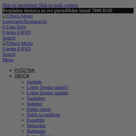
Skip to navigation
Skip to main content
Besplatna dostava za sve porudžbine iznad 7000 RSD
Logovanje/Registracija
0
Lista želja
0
items
0
RSD
Search
0
items
0
RSD
Search
Menu
POČETNA
OBUĆA
Sandale
Letnje ženske papuče
Letnje ženske sandale
Sandalete
Salonke
Patike cipele
Štikle sa mašnom
Espadrile
Mokasine
Baletanke