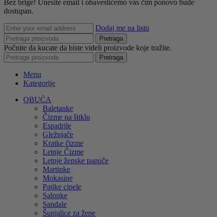
Bez brige! Unesite email i obavestićemo vas čim ponovo bude
dostupan.
Dodaj me na listu
Pretraga
Počnite da kucate da biste videli proizvode koje tražite.
Pretraga
Menu
Kategorije
OBUĆA
Baletanke
Čizme na štiklu
Espadrile
Gležnjače
Kratke čizme
Letnje Čizme
Letnje ženske papuče
Martinke
Mokasine
Patike cipele
Salonke
Sandale
Šunjalice za žene