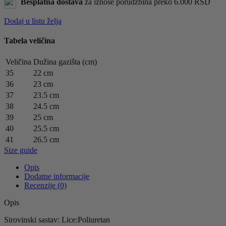
Besplatna dostava
za iznose porudžbina preko 6.000 RSD
Dodaj u listu želja
Tabela veličina
Veličina
Dužina gazišta (cm)
35
22 cm
36
23 cm
37
23.5 cm
38
24.5 cm
39
25 cm
40
25.5 cm
41
26.5 cm
Size guide
Opis
Dodatne informacije
Recenzije (0)
Opis
Sirovinski sastav: Lice:Poliuretan