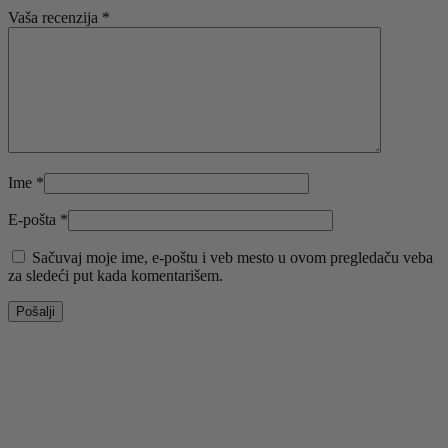
Vaša recenzija
*
Ime
*
E-pošta
*
Sačuvaj moje ime, e-poštu i veb mesto u ovom pregledaču veba
za sledeći put kada komentarišem.
Odaberite opcije
Ovaj proizvod ima više varijanti. Opcije mogu biti