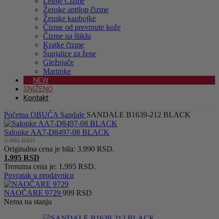
Letnje Čizme
Ženske antilop čizme
Ženske kaubojke
Čizme od prevrnute kože
Čizme na štiklu
Kratke čizme
Šunjalice za žene
Gležnjače
Martinke
NEW
SNIŽENO
Kontakt
Početna
OBUĆA
Sandale
SANDALE B1639-212 BLACK
Salonke AA7-D8497-08 BLACK
3.990
RSD
Originalna cena je bila: 3.990 RSD.
1.995
RSD
Trenutna cena je: 1.995 RSD.
Povratak u prodavnicu
NAOČARE 9729
999
RSD
Nema na stanju