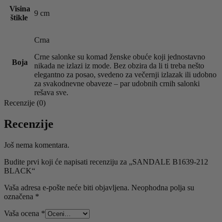
Visina
9 cm
štikle
Crna
Crne salonke su komad ženske obuće koji jednostavno
Boja
nikada ne izlazi iz mode. Bez obzira da li ti treba nešto
elegantno za posao, svedeno za večernji izlazak ili udobno
za svakodnevne obaveze – par udobnih crnih salonki
rešava sve.
Recenzije (0)
Recenzije
Još nema komentara.
Budite prvi koji će napisati recenziju za „SANDALE B1639-212
BLACK“
Vaša adresa e-pošte neće biti objavljena.
Neophodna polja su
označena
*
Vaša ocena
*