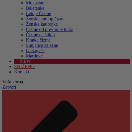
Mokasine
Baletanke
Letnje Čizme
Ženske antilop čizme
Ženske kaubojke
Čizme od prevrnute kože
Čizme na štiklu
Kratke čizme
Šunjalice za žene
Gležnjače
Martinke
NEW
SNIŽENO
Kontakt
Vaša korpa
Zatvori