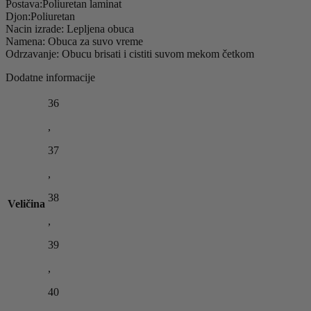
Postava:Poliuretan laminat
Djon:Poliuretan
Nacin izrade: Lepljena obuca
Namena: Obuca za suvo vreme
Odrzavanje: Obucu brisati i cistiti suvom mekom četkom
Dodatne informacije
36
,
37
,
38
Veličina
,
39
,
40