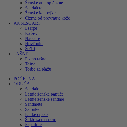
Ženske antilop čizme
Sandalete
Ženske kaubojke
Čizme od prevrnute kože
AKSESOARI
Esarpe
Kaiševi
Naočare
Novčanici
Šeširi
TAŠNE
Pismo tašne
Tašne
Torbe za plažu
POČETNA
OBUĆA
Sandale
Letnje ženske papuče
Letnje ženske sandale
Sandalete
Salonke
Patike cipele
Štikle sa mašnom
Espadrile