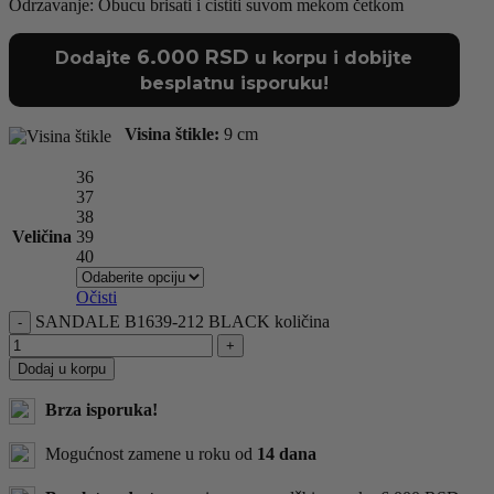
Odrzavanje: Obucu brisati i cistiti suvom mekom četkom
6.000
RSD
Dodajte
u korpu i dobijte
besplatnu isporuku!
Visina štikle:
9 cm
36
37
38
Veličina
39
40
Očisti
SANDALE B1639-212 BLACK količina
Dodaj u korpu
Brza isporuka!
Mogućnost zamene u roku od
14 dana