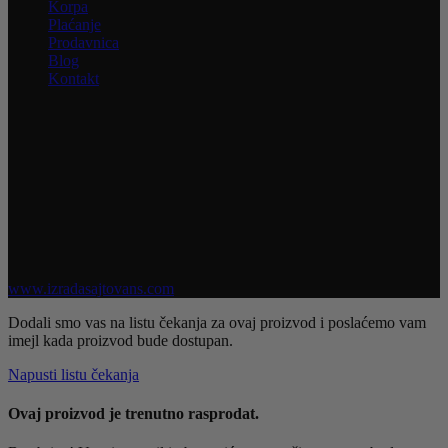
Korpa
Plaćanje
Prodavnica
Blog
Kontakt
INFORMACIJE
Uživajte u jednostavnoj i sigurnoj kupovini. Nastojimo da budemo
što precizniji u opisu proizvoda, prikazu slika i samih cena, ali ne
možemo garantovati da su sve informacije kompletne i bez grešaka.
Svi artikli prikazani na sajtu su deo naše ponude i ne podrazumeva
da su dostupni u svakom trenutku.
Raspoloživost robe možete proveriti pozivom na broj 021 3046 335
Sva prava zadržana @ 2026 Obuća Mono | Razvoj sajta
www.izradasajtovans.com
Dodali smo vas na listu čekanja za ovaj proizvod i poslaćemo vam
imejl kada proizvod bude dostupan.
Napusti listu čekanja
Ovaj proizvod je trenutno rasprodat.