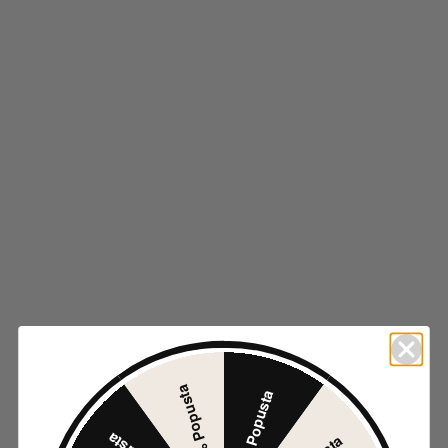
izabrane na stranici proizvoda.
Brzi pregled
Dodaj u listu želja
SANDALE OK-139 BORDEAUX
3.990
RSD
-20%
Odaberite opcije
Ovaj proizvod ima više varijanti. Opcije mogu biti
izabrane na stranici proizvoda.
Brzi pregled
Dodaj u listu želja
SANDALE 2Q1A-L2958-02 BLACK
3.672
RSD
30% Popusta
5% Popusta