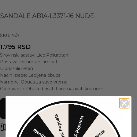
SANDALE AB1A-L3371-16 NUDE
SKU:
N/A
1.795
RSD
Sirovinski sastav: Lice:Poliuretan
Postava:Poliuretan laminat
Djon:Poliuretan
Nacin izrade: Lepljena obuca
Namena: Obuca za suvo vreme
Odrzavanje: Obucu brisati I premazivati kremom
6.000
RSD
Dodajte
u korpu i dobijte
besplatnu isporuku!
30% Popusta
5% Popusta
Visina štikle:
9.5 cm