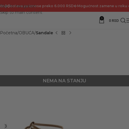
Skip to navigation
na dostava za iznose preko 6.000 RSD
Mogućnost zamene u roku od
Skip to main content
0
0
RSD
Početna
OBUĆA
Sandale
NEMA NA STANJU