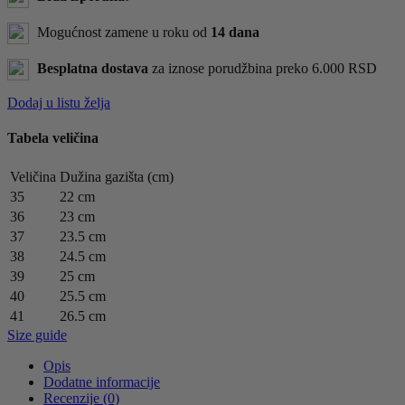
Mogućnost zamene u roku od
14 dana
Besplatna dostava
za iznose porudžbina preko 6.000 RSD
Dodaj u listu želja
Tabela veličina
Veličina
Dužina gazišta (cm)
35
22 cm
36
23 cm
37
23.5 cm
38
24.5 cm
39
25 cm
40
25.5 cm
41
26.5 cm
Size guide
Opis
Dodatne informacije
Recenzije (0)