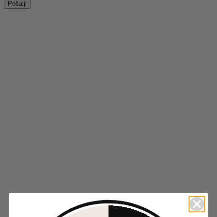
Odaberite opcije
Ovaj proizvod ima više varijanti. Opcije mogu biti
izabrane na stranici proizvoda.
Brzi pregled
Dodaj u listu želja
SANDALE OK-139 BORDEAUX
3.990
RSD
-20%
Odaberite opcije
Ovaj proizvod ima više varijanti. Opcije mogu biti
izabrane na stranici proizvoda.
Brzi pregled
Dodaj u listu želja
SANDALE 2Q1A-L2958-02 BLACK