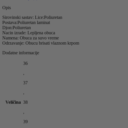
Opis
Sirovinski sastav: Lice:Poliuretan
Postava:Poliuretan laminat
Djon:Poliuretan
Nacin izrade: Lepljena obuca
Namena: Obuca za suvo vreme
Odrzavanje: Obucu brisati vlaznom krpom
Dodatne informacije
36
,
37
,
Veličina
38
,
39