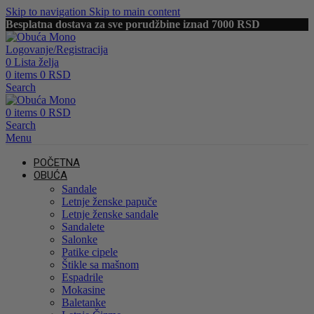
Skip to navigation
Skip to main content
Besplatna dostava za sve porudžbine iznad 7000 RSD
Logovanje/Registracija
0
Lista želja
0
items
0
RSD
Search
0
items
0
RSD
Search
Menu
POČETNA
OBUĆA
Sandale
Letnje ženske papuče
Letnje ženske sandale
Sandalete
Salonke
Patike cipele
Štikle sa mašnom
Espadrile
Mokasine
Baletanke