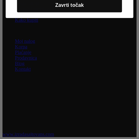
Reklamacija
Zavrti točak
Povraćaj sredstava
Zamena artikala
Kako kupiti
Informacije
Moj nalog
Korpa
Plaćanje
Prodavnica
Blog
Kontakt
INFORMACIJE
Uživajte u jednostavnoj i sigurnoj kupovini. Nastojimo da budemo
što precizniji u opisu proizvoda, prikazu slika i samih cena, ali ne
možemo garantovati da su sve informacije kompletne i bez grešaka.
Svi artikli prikazani na sajtu su deo naše ponude i ne podrazumeva
da su dostupni u svakom trenutku.
Raspoloživost robe možete proveriti pozivom na broj 021 3046 335
Sva prava zadržana @ 2026 Obuća Mono | Razvoj sajta
www.izradasajtovans.com