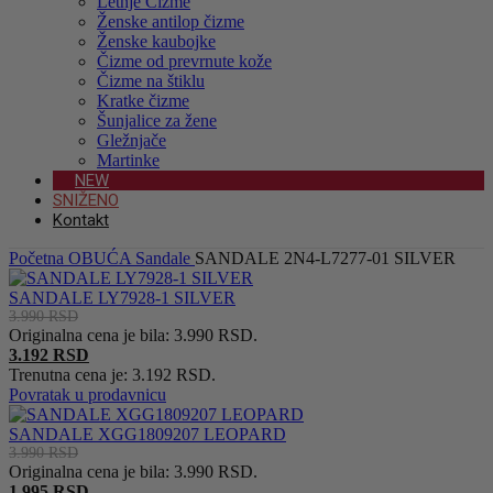
Letnje Čizme
Ženske antilop čizme
Ženske kaubojke
Čizme od prevrnute kože
Čizme na štiklu
Kratke čizme
Šunjalice za žene
Gležnjače
Martinke
NEW
SNIŽENO
Kontakt
Početna
OBUĆA
Sandale
SANDALE 2N4-L7277-01 SILVER
SANDALE LY7928-1 SILVER
3.990
RSD
Originalna cena je bila: 3.990 RSD.
3.192
RSD
Trenutna cena je: 3.192 RSD.
Povratak u prodavnicu
SANDALE XGG1809207 LEOPARD
3.990
RSD
Originalna cena je bila: 3.990 RSD.
1.995
RSD