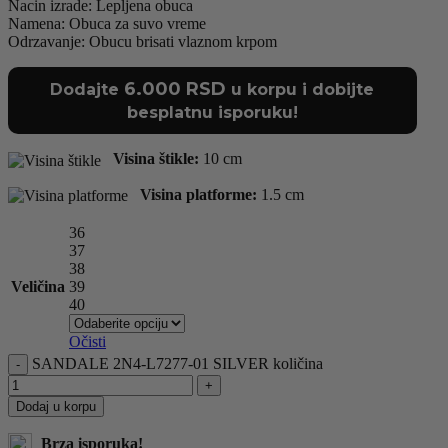
Nacin izrade: Lepljena obuca
Namena: Obuca za suvo vreme
Odrzavanje: Obucu brisati vlaznom krpom
6.000
RSD
Dodajte
u korpu i dobijte
besplatnu isporuku!
Visina štikle:
10 cm
Visina platforme:
1.5 cm
36
37
38
Veličina
39
40
Očisti
SANDALE 2N4-L7277-01 SILVER količina
Dodaj u korpu
Brza isporuka!