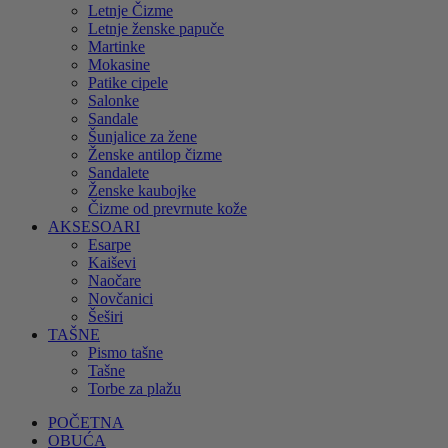
Letnje Čizme
Letnje ženske papuče
Martinke
Mokasine
Patike cipele
Salonke
Sandale
Šunjalice za žene
Ženske antilop čizme
Sandalete
Ženske kaubojke
Čizme od prevrnute kože
AKSESOARI
Esarpe
Kaiševi
Naočare
Novčanici
Šeširi
TAŠNE
Pismo tašne
Tašne
Torbe za plažu
POČETNA
OBUĆA