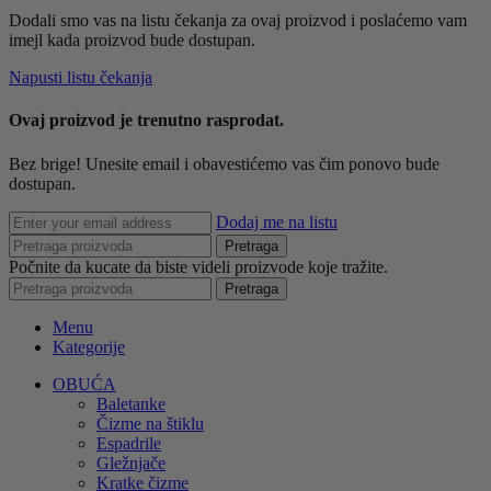
Dodali smo vas na listu čekanja za ovaj proizvod i poslaćemo vam
imejl kada proizvod bude dostupan.
Napusti listu čekanja
Ovaj proizvod je trenutno rasprodat.
Bez brige! Unesite email i obavestićemo vas čim ponovo bude
dostupan.
Dodaj me na listu
Pretraga
Počnite da kucate da biste videli proizvode koje tražite.
Pretraga
Menu
Kategorije
OBUĆA
Baletanke
Čizme na štiklu
Espadrile
Gležnjače
Kratke čizme