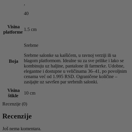
,
40
Visina
1.5 cm
platforme
Srebrne
Srebrne salonke sa kaišićem, u ravnoj verziji ili sa
blagom platformom. Idealne su za sve prilike i lako se
Boja
kombinuju uz haljine, pantalone ili farmerke. Udobne,
elegantne i dostupne u veličinama 36–41, po povoljnim
cenama već od 1.995 RSD. Ograničene količine –
zasijajte uz savršen par srebrnih salonki.
Visina
10 cm
štikle
Recenzije (0)
Recenzije
Još nema komentara.