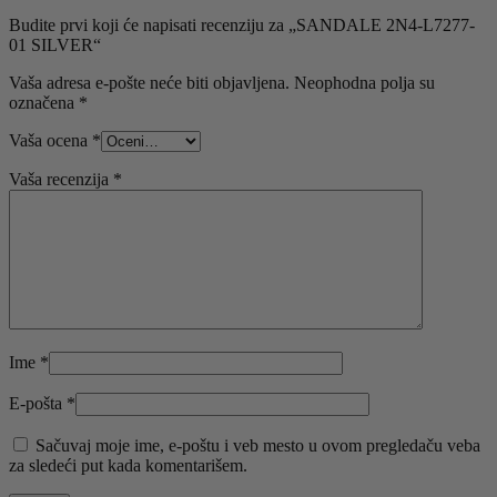
Budite prvi koji će napisati recenziju za „SANDALE 2N4-L7277-
01 SILVER“
Vaša adresa e-pošte neće biti objavljena.
Neophodna polja su
označena
*
Vaša ocena
*
Vaša recenzija
*
Ime
*
E-pošta
*
Sačuvaj moje ime, e-poštu i veb mesto u ovom pregledaču veba
za sledeći put kada komentarišem.