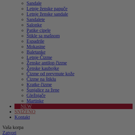
Sandale
Letnje ženske papuče
Letnje ženske sandale
Sandalete
Salonke
Patike cipele
Štikle sa mašnom
Espadrile
Mokasine
Baletanke
Letnje Čizme
Ženske antilop čizme
Ženske kaubojke
Čizme od prevrnute kože
Čizme na štiklu
Kratke čizme
Šunjalice za žene
Gležnjače
Martinke
NEW
SNIŽENO
Kontakt
Vaša korpa
Zatvori