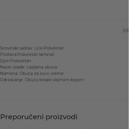
OP
Sirovinski sastav: Lice:Poliuretan
Postava:Poliuretan laminat
Djon:Poliuretan
Nacin izrade: Lepljena obuca
Namena: Obuca za suvo vreme
Odrzavanje: Obucu brisati vlaznom krpom
Preporučeni proizvodi