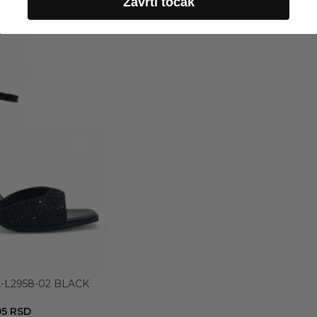
Zavrti točak
-50%
-L2958-02 BLACK
95
RSD