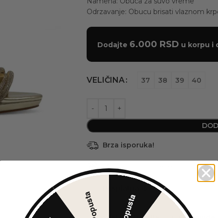
Namena: Obuca za suvo vreme
Odrzavanje: Obucu brisati vlaznom kr
6.000
RSD
Dodajte
u korpu i 
VELIČINA
37
38
39
40
DOD
Brza isporuka!
Mogućnost zamene u roku od
14
Besplatna dostava
za iznose po
30% Popusta
5% Popusta
Dodaj u listu želja
Size guide