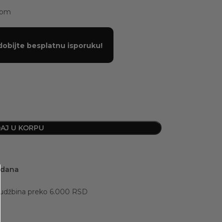
pom
dobijte besplatnu isporuku!
AJ U KORPU
 dana
rudžbina preko 6.000 RSD