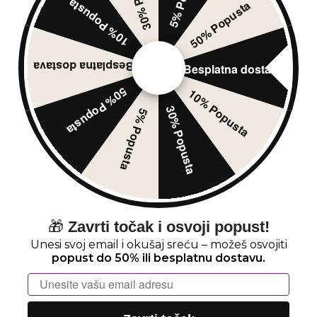
10% Popusta
50% Popusta
Besplatna dostava
Besplatna dostava
IS
DODATNE INFORMACIJE
RECENZIJE (0)
50% Popusta
10% Popusta
30% Popusta
5% Popusta
🎁
Zavrti točak i osvoji popust!
Unesi svoj email i okušaj sreću – možeš osvojiti
popust do 50% ili besplatnu dostavu.
Email