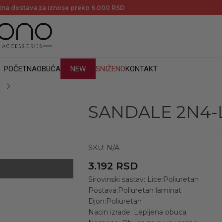
tava za iznose preko 6.000 RSD
POČETNA
OBUĆA
NEW
SNIŽENO
KONTAKT
SANDALE 2N4-L
SKU:
N/A
3.192
RSD
Sirovinski sastav: Lice:Poliuretan
Postava:Poliuretan laminat
Djon:Poliuretan
Nacin izrade: Lepljena obuca