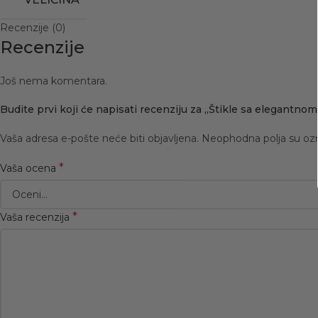
Recenzije (0)
Recenzije
Još nema komentara.
Budite prvi koji će napisati recenziju za „Štikle sa elegan
Vaša adresa e-pošte neće biti objavljena.
Neophodna polja su o
*
Vaša ocena
*
Vaša recenzija