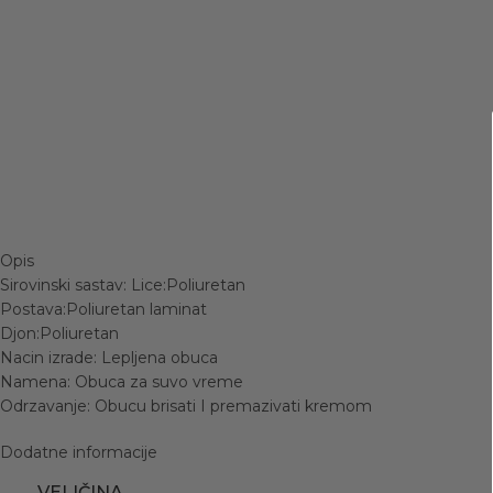
Opis
Sirovinski sastav: Lice:Poliuretan
Postava:Poliuretan laminat
Djon:Poliuretan
Nacin izrade: Lepljena obuca
Namena: Obuca za suvo vreme
Odrzavanje: Obucu brisati I premazivati kremom
Dodatne informacije
VELIČINA