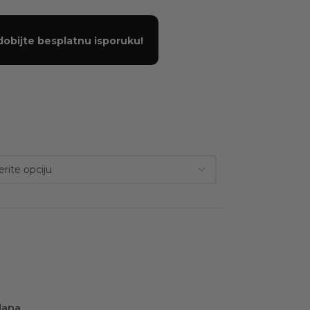
dobijte besplatnu isporuku!
dana