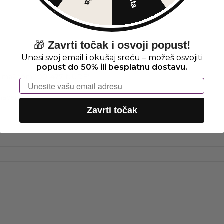
🎁
Zavrti točak i osvoji popust!
Unesi svoj email i okušaj sreću – možeš osvojiti
popust do 50% ili besplatnu dostavu.
tnom mašnom 100-477 NUDE“
Email
*
značena
Zavrti točak