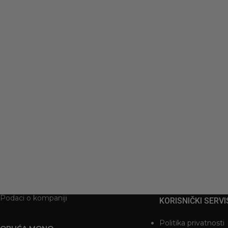
Sandale sa mašnom
napred UC-158 CHAMP
3.990
RSD
Podaci o kompaniji
KORISNIČKI SERVI
Politika privatnosti