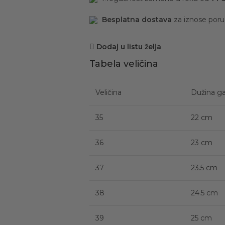
Besplatna dostava
za iznose por
Dodaj u listu želja
Tabela veličina
Veličina
Dužina ga
35
22 cm
36
23 cm
37
23.5 cm
38
24.5 cm
39
25 cm