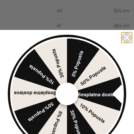
40
25.5 cm
41
26.5 cm
30% Popusta
Size guide
5% Popusta
OPIS
DODATNE INFORMACIJE
RECENZIJE (0)
10% Popusta
50% Popusta
Besplatna dostava
Besplatna dostava
50% Popusta
10% Popusta
30% Popusta
5% Popusta