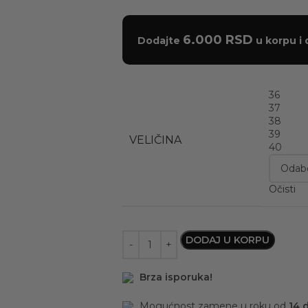
6.000
RSD
Dodajte
u korpu i 
36
37
38
39
VELIČINA
40
Očisti
DODAJ U KORPU
Brza isporuka!
Mogućnost zamene u roku od
14 