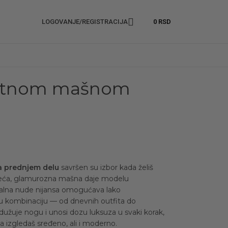
LOGOVANJE/REGISTRACIJA
0
RSD
gantnom mašnom
a prednjem delu
savršen su izbor kada želiš
. Veća, glamurozna mašna daje modelu
utralna nude nijansa omogućava lako
 kombinaciju — od dnevnih outfita do
zdužuje nogu i unosi dozu luksuza u svaki korak,
a izgledaš sređeno, ali i moderno.