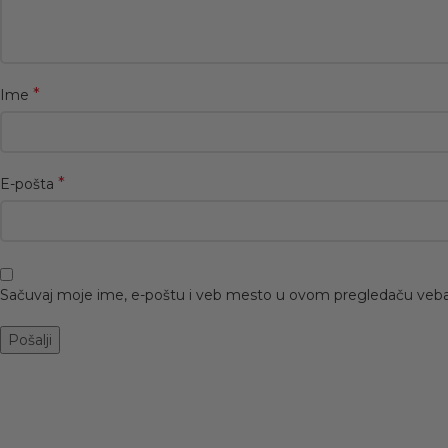
*
Ime
*
E-pošta
Sačuvaj moje ime, e-poštu i veb mesto u ovom pregledaču veba