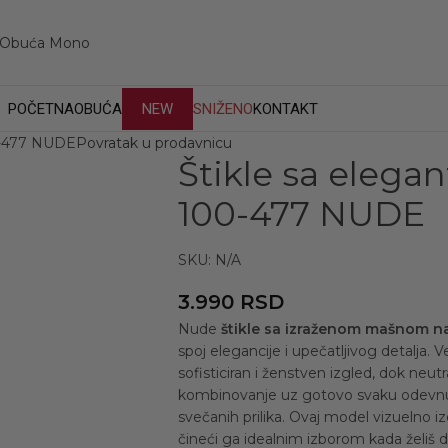
POČETNA
OBUĆA
NEW
SNIŽENO
KONTAKT
0-477 NUDE
Povratak u prodavnicu
Štikle sa ele
100-477 NUDE
SKU:
N/A
3.990
RSD
Nude
štikle sa izraženom mašnom n
spoj elegancije i upečatljivog detalja
sofisticiran i ženstven izgled, dok ne
kombinovanje uz gotovo svaku odevnu
svečanih prilika. Ovaj model vizuelno i
čineći ga idealnim izborom kada želiš d