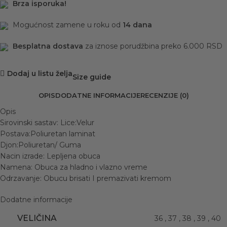
Brza isporuka!
Mogućnost zamene u roku od
14 dana
Besplatna dostava
za iznose porudžbina preko 6.000 RSD
Dodaj u listu želja
Size guide
OPIS
DODATNE INFORMACIJE
RECENZIJE (0)
Opis
Sirovinski sastav: Lice:Velur
Postava:Poliuretan laminat
Djon:Poliuretan/ Guma
Nacin izrade: Lepljena obuca
Namena: Obuca za hladno i vlazno vreme
Odrzavanje: Obucu brisati I premazivati kremom
Dodatne informacije
VELIČINA
36
,
37
,
38
,
39
,
40