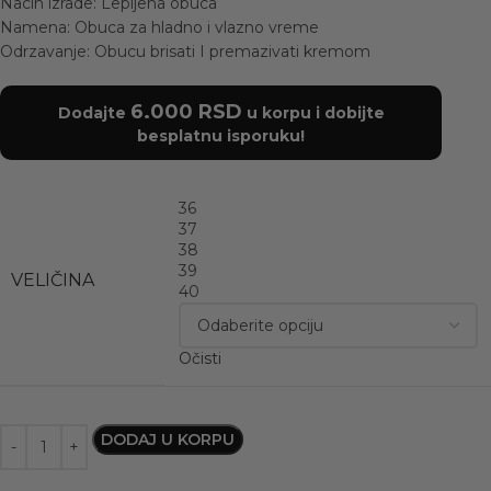
Nacin izrade: Lepljena obuca
Namena: Obuca za hladno i vlazno vreme
Odrzavanje: Obucu brisati I premazivati kremom
6.000
RSD
Dodajte
u korpu i dobijte
besplatnu isporuku!
36
37
38
39
VELIČINA
40
Očisti
DODAJ U KORPU