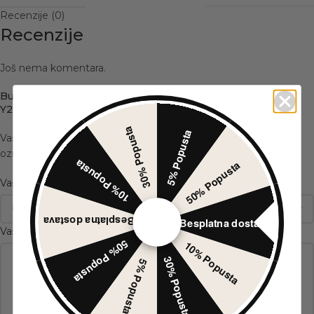
Recenzije (0)
Recenzije
Još nema komentara.
Budite prvi koji će napisati recenziju za „POLU.DUB CIZMA
Y2212 CAMEL“
30% Popusta
5% Popusta
Vaša adresa e-pošte neće biti objavljena.
Neophodna polja su
*
označena
10% Popusta
50% Popusta
*
Vaša ocena
Besplatna dostava
Besplatna dostava
*
Vaša recenzija
50% Popusta
10% Popusta
30% Popusta
5% Popusta