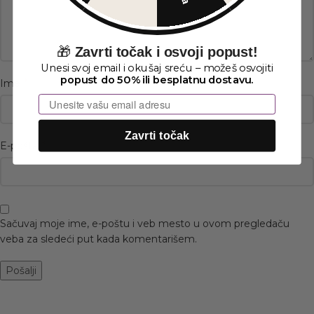
🎁
Zavrti točak i osvoji popust!
Unesi svoj email i okušaj sreću – možeš osvojiti
popust do 50% ili besplatnu dostavu.
*
Ime
Email
Zavrti točak
*
E-pošta
Sačuvaj moje ime, e-poštu i veb mesto u ovom pregledaču
veba za sledeći put kada komentarišem.