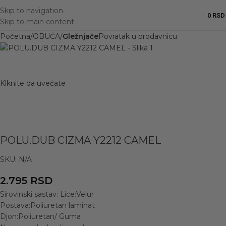
Skip to navigation
0
RSD
Skip to main content
Početna
OBUĆA
Gležnjače
Povratak u prodavnicu
Klknite da uvećate
POLU.DUB CIZMA Y2212 CAMEL
SKU:
N/A
2.795
RSD
Sirovinski sastav: Lice:Velur
Postava:Poliuretan laminat
Djon:Poliuretan/ Guma