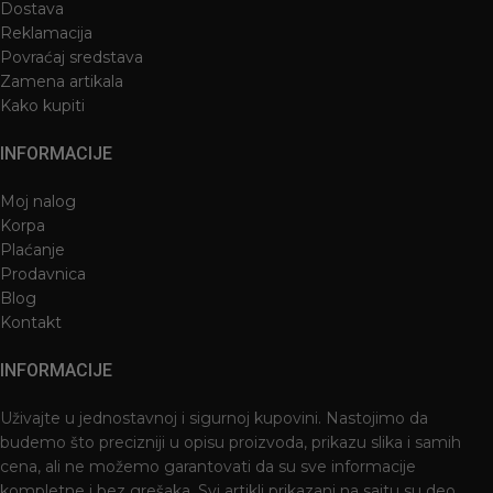
Dostava
Reklamacija
Povraćaj sredstava
Zamena artikala
Kako kupiti
INFORMACIJE
Moj nalog
Korpa
Plaćanje
Prodavnica
Blog
Kontakt
INFORMACIJE
Uživajte u jednostavnoj i sigurnoj kupovini. Nastojimo da
budemo što precizniji u opisu proizvoda, prikazu slika i samih
cena, ali ne možemo garantovati da su sve informacije
kompletne i bez grešaka. Svi artikli prikazani na sajtu su deo