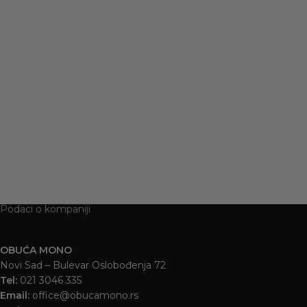
PAPUCE PA53
GOLD
1.295
RSD
Podaci o kompaniji
OBUĆA MONO
Novi Sad – Bulevar Oslobođenja 72
Tel:
021 3046 335
Email:
office@obucamono.rs