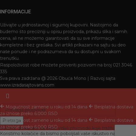
INFORMACIJE
Uživajte u jednostavnoj i sigurnoj kupovini. Nastojimo da
budemo što precizniji u opisu proizvoda, prikazu slika i samih
cena, ali ne možemo garantovati da su sve informacije
kompletne i bez grešaka. Svi artikli prikazani na sajtu su deo
naše ponude i ne podrazumeva da su dostupni u svakom
trenutku.
Raspoloživost robe možete proveriti pozivom na broj 021 3046
335
Sva prava zadržana @ 2026 Obuća Mono | Razvoj sajta
www.izradasajtovans.com
Mogućnost zamene u roku od 14 dana
Besplatna dostava
za iznose preko 6.000 RSD
Mogućnost zamene u roku od 14 dana
Besplatna dostava
Pretraga
za iznose preko 6.000 RSD
Počnite da kucate da biste videli proizvode koje tražite.
Koristimo kolačiće da bismo poboljšali vaše iskustvo na našoj