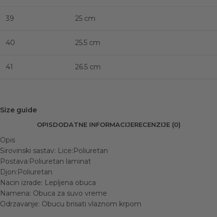
39
25 cm
40
25.5 cm
41
26.5 cm
Size guide
OPIS
DODATNE INFORMACIJE
RECENZIJE (0)
Opis
Sirovinski sastav: Lice:Poliuretan
Postava:Poliuretan laminat
Djon:Poliuretan
Nacin izrade: Lepljena obuca
Namena: Obuca za suvo vreme
Odrzavanje: Obucu brisati vlaznom krpom