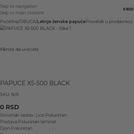
Skip to navigation
0
RSD
Skip to main content
Početna
OBUĆA
Letnje ženske papuče
Povratak u prodavnicu
Klknite da uvećate
PAPUCE X5-500 BLACK
SKU:
N/A
0
RSD
Sirovinski sastav: Lice:Poliuretan
Postava:Poliuretan laminat
Djon:Poliuretan