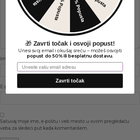
30% Popusta
5% Popusta
🎁
Zavrti točak i osvoji popust!
Unesi svoj email i okušaj sreću – možeš osvojiti
popust do 50% ili besplatnu dostavu.
*
Ime
Email
Zavrti točak
*
E-pošta
Sačuvaj moje ime, e-poštu i veb mesto u ovom pregledaču
veba za sledeći put kada komentarišem.