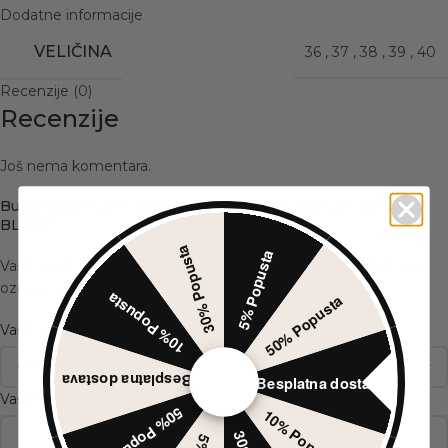
Dodatne informacije
VELIČINA
36
,
37
,
38
,
39
,
40
Recenzije (0)
Recenzije
Još nema komentara.
Budite prvi koji će napisati recenziju za „PAPUCE X5-500
BLACK“
30% Popusta
5% Popusta
Vaša adresa e-pošte neće biti objavljena.
Neophodna polja su
*
označena
10% Popusta
50% Popusta
*
Vaša ocena
Besplatna dostava
Besplatna dostava
*
Vaša recenzija
50% Popusta
10% Popusta