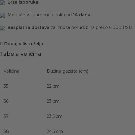
Brza isporuka!
Mogućnost zamene u roku od
14 dana
Besplatna dostava
za iznose porudžbina preko 6.000 RSD
Dodaj u listu želja
Tabela veličina
Veličina
Dužina gazišta (cm)
35
22 cm
36
23 cm
37
23.5 cm
38
24.5 cm