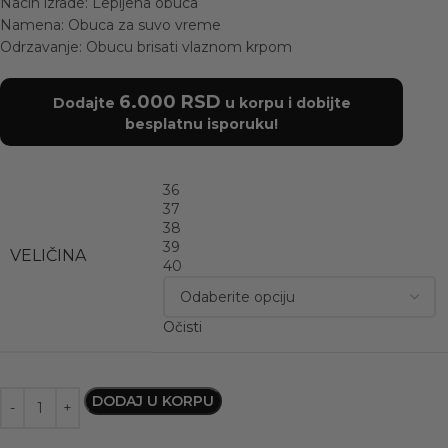
Nacin izrade: Lepljena obuca
Namena: Obuca za suvo vreme
Odrzavanje: Obucu brisati vlaznom krpom
6.000
RSD
Dodajte
u korpu i dobijte
besplatnu isporuku!
36
37
38
39
VELIČINA
40
Očisti
DODAJ U KORPU