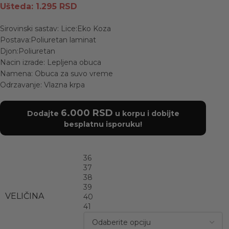
Ušteda:
1.295
RSD
Sirovinski sastav: Lice:Eko Koza
Postava:Poliuretan laminat
Djon:Poliuretan
Nacin izrade: Lepljena obuca
Namena: Obuca za suvo vreme
Odrzavanje: Vlazna krpa
6.000
RSD
Dodajte
u korpu i dobijte
besplatnu isporuku!
36
37
38
39
VELIČINA
40
41