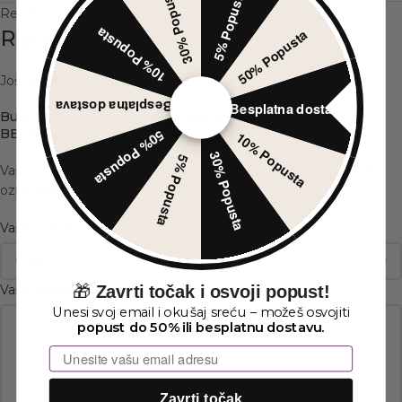
30% Popusta
5% Popusta
Recenzije (0)
10% Popusta
50% Popusta
Recenzije
Još nema komentara.
Besplatna dostava
Besplatna dostava
Budite prvi koji će napisati recenziju za „PAPUCE SF-195
BEIGE“
50% Popusta
10% Popusta
30% Popusta
5% Popusta
Vaša adresa e-pošte neće biti objavljena.
Neophodna polja su
*
označena
*
Vaša ocena
*
🎁
Zavrti točak i osvoji popust!
Vaša recenzija
Unesi svoj email i okušaj sreću – možeš osvojiti
popust do 50% ili besplatnu dostavu.
Email
Zavrti točak