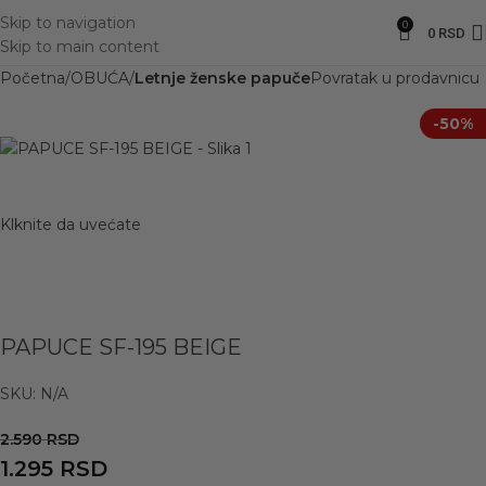
Skip to navigation
0
0
RSD
Skip to main content
Početna
OBUĆA
Letnje ženske papuče
Povratak u prodavnicu
-50%
Klknite da uvećate
PAPUCE SF-195 BEIGE
SKU:
N/A
2.590
RSD
1.295
RSD