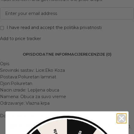
I have read and accept the
politika privatnosti
Add to price tracker
OPIS
DODATNE INFORMACIJE
RECENZIJE (0)
Opis
Sirovinski sastav: Lice:Eko Koza
Postava:Poliuretan laminat
Djon:Poliuretan
Nacin izrade: Lepljena obuca
Namena: Obuca za suvo vreme
Odrzavanje: Vlazna krpa
Dodatne informacije
VELIČINA
36
,
37
,
38
,
39
,
40
,
41