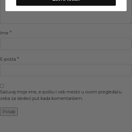
*
Ime
*
E-pošta
Sačuvaj moje ime, e-poštu i veb mesto u ovom pregledaču
veba za sledeći put kada komentarišem.