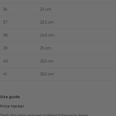
36
23 cm
37
23.5 cm
38
24.5 cm
39
25 cm
40
25.5 cm
41
26.5 cm
Size guide
Price tracker
Track this item and get notified if the price drops.