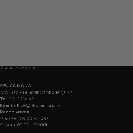
1.295
RSD
Podaci o kompaniji
OBUĆA MONO
Novi Sad – Bulevar Oslobođenja 72
Tel:
021 3046 335
Email:
office@obucamono.rs
Radno vreme:
Pon-Pet: 09:00 – 21:00h
Subota: 09:00 – 20:00h