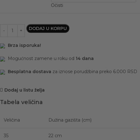
Očisti
DODAJ U KORPU
Brza isporuka!
Mogućnost zamene u roku od
14 dana
Besplatna dostava
za iznose porudžbina preko 6.000 RSD
Dodaj u listu želja
Tabela veličina
Veličina
Dužina gazišta (cm)
35
22 cm