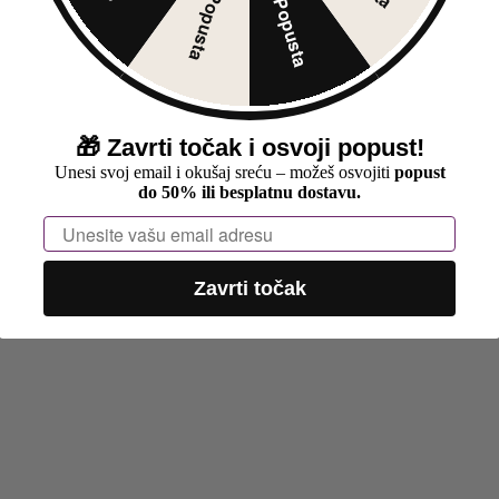
30% Popusta
5% Popusta
🎁
Zavrti točak i osvoji popust!
Unesi svoj email i okušaj sreću – možeš osvojiti
popust
do 50% ili besplatnu dostavu.
Email
Zavrti točak