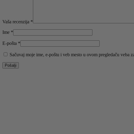
Vaša recenzija
*
Ime
*
E-pošta
*
Sačuvaj moje ime, e-poštu i veb mesto u ovom pregledaču veba za
-50%
Odaberite opcije
Ovaj proizvod ima više varijanti. Opcije mogu biti iz
Brzi pregled
Dodaj u listu želja
PAPUCE 1519 LEOPARD