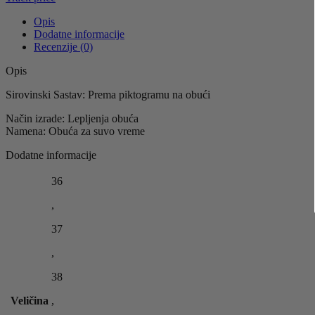
Opis
Dodatne informacije
Recenzije (0)
Opis
Sirovinski Sastav: Prema piktogramu na obući
Način izrade: Lepljenja obuća
Namena: Obuća za suvo vreme
Dodatne informacije
36
,
37
,
38
Veličina
,