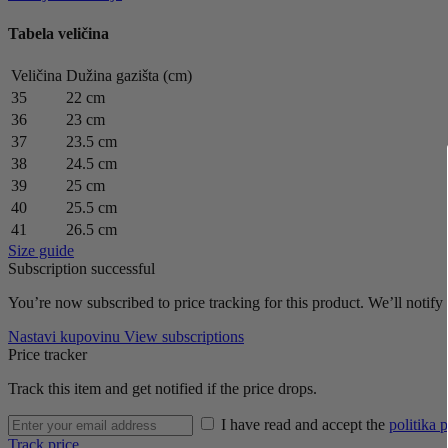
Tabela veličina
Veličina
Dužina gazišta (cm)
35
22 cm
36
23 cm
37
23.5 cm
38
24.5 cm
39
25 cm
40
25.5 cm
41
26.5 cm
Size guide
Subscription successful
You’re now subscribed to price tracking for this product. We’ll notify 
Nastavi kupovinu
View subscriptions
Price tracker
Track this item and get notified if the price drops.
I have read and accept the
politika p
Track price