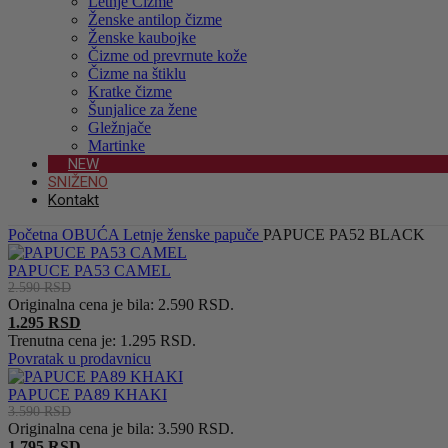
Letnje Čizme
Ženske antilop čizme
Ženske kaubojke
Čizme od prevrnute kože
Čizme na štiklu
Kratke čizme
Šunjalice za žene
Gležnjače
Martinke
NEW
SNIŽENO
Kontakt
Početna
OBUĆA
Letnje ženske papuče
PAPUCE PA52 BLACK
PAPUCE PA53 CAMEL
2.590
RSD
Originalna cena je bila: 2.590 RSD.
1.295
RSD
Trenutna cena je: 1.295 RSD.
Povratak u prodavnicu
PAPUCE PA89 KHAKI
3.590
RSD
Originalna cena je bila: 3.590 RSD.
1.795
RSD