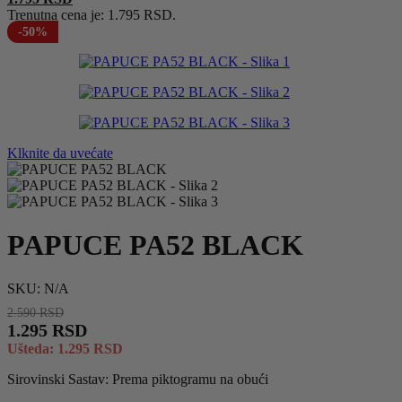
Trenutna cena je: 1.795 RSD.
-50%
Klknite da uvećate
PAPUCE PA52 BLACK
SKU:
N/A
2.590
RSD
1.295
RSD
Ušteda:
1.295
RSD
Sirovinski Sastav: Prema piktogramu na obući