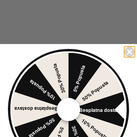
30% Popusta
5% Popusta
10% Popusta
50% Popusta
you if the price drops.
Besplatna dostava
Besplatna dostava
50% Popusta
10% Popusta
rivatnosti
Add to price tracker