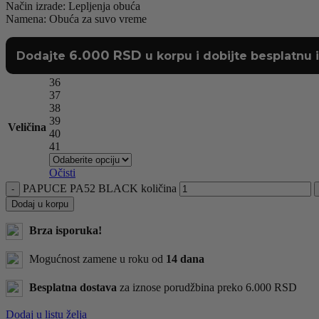
Način izrade: Lepljenja obuća
Namena: Obuća za suvo vreme
6.000
RSD
Dodajte
u korpu i dobijte besplatnu 
36
37
38
39
Veličina
40
41
Očisti
PAPUCE PA52 BLACK količina
Dodaj u korpu
Brza isporuka!
Mogućnost zamene u roku od
14 dana
Besplatna dostava
za iznose porudžbina preko 6.000 RSD
Dodaj u listu želja