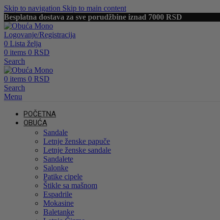
Skip to navigation
Skip to main content
Besplatna dostava za sve porudžbine iznad 7000 RSD
Logovanje/Registracija
0
Lista želja
0
items
0
RSD
Search
0
items
0
RSD
Search
Menu
POČETNA
OBUĆA
Sandale
Letnje ženske papuče
Letnje ženske sandale
Sandalete
Salonke
Patike cipele
Štikle sa mašnom
Espadrile
Mokasine
Baletanke