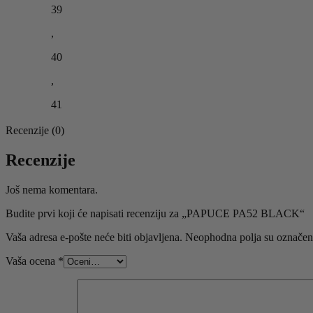
39
,
40
,
41
Recenzije (0)
Recenzije
Još nema komentara.
Budite prvi koji će napisati recenziju za „PAPUCE PA52 BLACK“
Vaša adresa e-pošte neće biti objavljena.
Neophodna polja su označe
Vaša ocena
*