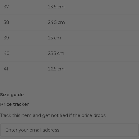
37
23.5 cm
38
24.5 cm
39
25 cm
40
25.5 cm
41
26.5 cm
Size guide
Price tracker
Track this item and get notified if the price drops.