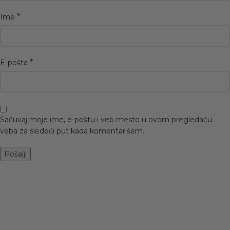
*
Ime
*
E-pošta
Sačuvaj moje ime, e-poštu i veb mesto u ovom pregledaču
veba za sledeći put kada komentarišem.
-50%
-50%