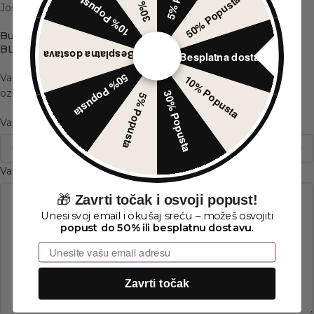
10% Popusta
50% Popusta
Još nema komentara.
Budite prvi koji će napisati recenziju za „PAPUCE LX9633
BLACK“
Besplatna dostava
Besplatna dostava
50% Popusta
Vaša adresa e-pošte neće biti objavljena.
Neophodna polja su
10% Popusta
*
označena
30% Popusta
5% Popusta
*
Vaša ocena
*
Vaša recenzija
🎁
Zavrti točak i osvoji popust!
Unesi svoj email i okušaj sreću – možeš osvojiti
popust do 50% ili besplatnu dostavu.
Email
Zavrti točak