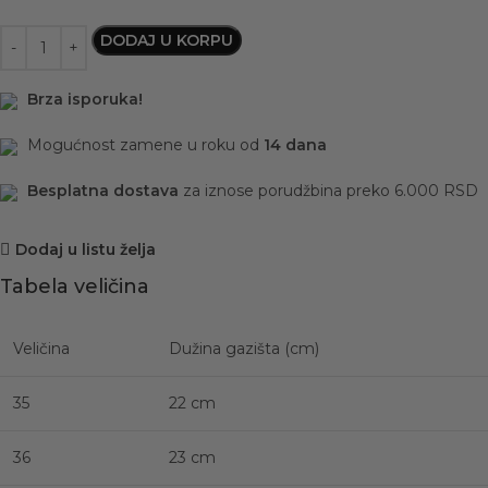
DODAJ U KORPU
Brza isporuka!
Mogućnost zamene u roku od
14 dana
Besplatna dostava
za iznose porudžbina preko 6.000 RSD
Dodaj u listu želja
Tabela veličina
Veličina
Dužina gazišta (cm)
35
22 cm
36
23 cm