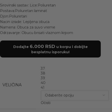
Sirovinski sastav: Lice:Poliuretan
Postava:Poliuretan laminat
Djon:Poliuretan
Nacin izrade: Lepljena obuca
Namena: Obuca za suvo vreme
Odrzavanje: Obucu brisati vlaznom krpom
6.000
RSD
Dodajte
u korpu i dobijte
besplatnu isporuku!
37
38
39
40
VELIČINA
41
Očisti