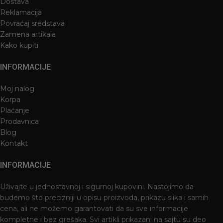
Dostava
Reklamacija
Povraćaj sredstava
Zamena artikala
Kako kupiti
INFORMACIJE
Moj nalog
Korpa
Plaćanje
Prodavnica
Blog
Kontakt
INFORMACIJE
Uživajte u jednostavnoj i sigurnoj kupovini. Nastojimo da
budemo što precizniji u opisu proizvoda, prikazu slika i samih
cena, ali ne možemo garantovati da su sve informacije
kompletne i bez grešaka. Svi artikli prikazani na sajtu su deo