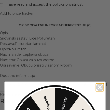
I have read and accept the
politika privatnosti
Add to price tracker
OPIS
DODATNE INFORMACIJE
RECENZIJE (0)
Opis
Sirovinski sastav: Lice:Poliuretan
Postava:Poliuretan laminat
Djon:Poliuretan
Nacin izrade: Lepljena obuca
Namena: Obuca za suvo vreme
Odrzavanje: Obucu brisati vlaznom krpom
Dodatne informacije
VELIČINA
37
,
38
,
39
,
40
,
41
Recenzije (0)
30% Popusta
5% Popusta
Recenzije