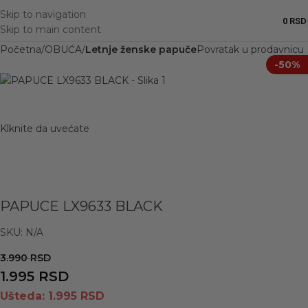
Skip to navigation
0
RSD
Skip to main content
Početna
OBUĆA
Letnje ženske papuče
Povratak u prodavnicu
-50%
Klknite da uvećate
PAPUCE LX9633 BLACK
SKU:
N/A
3.990
RSD
1.995
RSD
Ušteda:
1.995
RSD