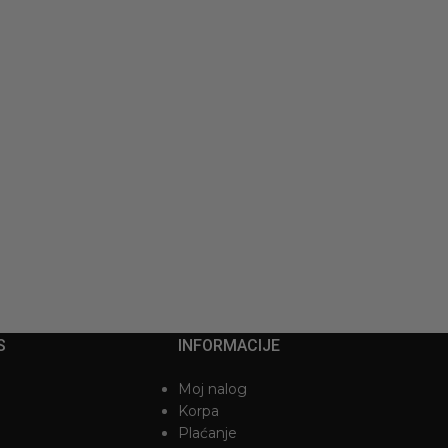
566 BLACK
PAPUCE PA53 GOLD
1.295
RSD
S
INFORMACIJE
Moj nalog
Korpa
Plaćanje