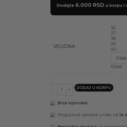
6.000
RSD
Dodajte
u korpu i 
36
37
38
39
VELIČINA
40
Očisti
DODAJ U KORPU
Brza isporuka!
Mogućnost zamene u roku od
14 
Besplatna dostava
za iznose por