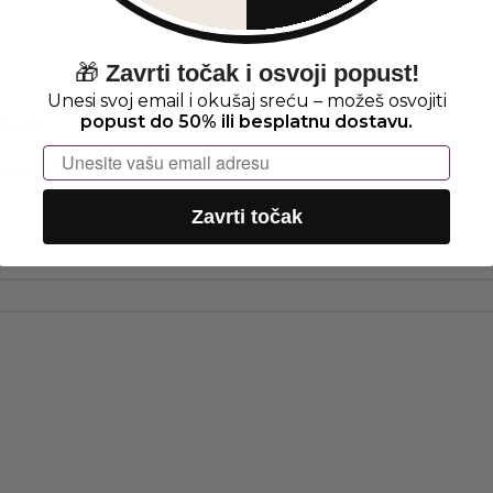
🎁
Zavrti točak i osvoji popust!
Unesi svoj email i okušaj sreću – možeš osvojiti
popust do 50% ili besplatnu dostavu.
OPARD“
Email
*
značena
Zavrti točak