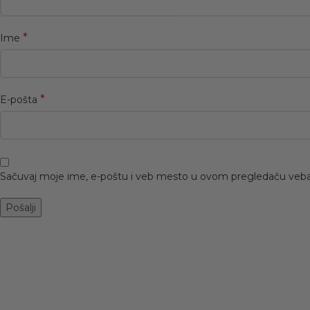
*
Ime
*
E-pošta
Sačuvaj moje ime, e-poštu i veb mesto u ovom pregledaču veba
-50%