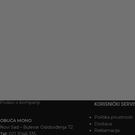
PAPUCE 1519 LEOPARD
PAPUCE X5-
1.995
RSD
1.495
RSD
Podaci o kompaniji
KORISNIČKI SERVI
Politika privatnosti
OBUĆA MONO
Dostava
Novi Sad – Bulevar Oslobođenja 72
Reklamacija
Tel:
021 3046 335