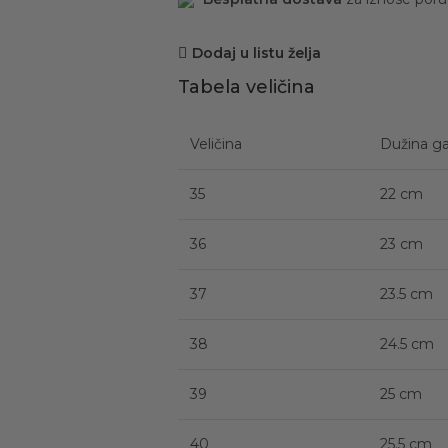
Dodaj u listu želja
Tabela veličina
Veličina
Dužina ga
35
22 cm
36
23 cm
37
23.5 cm
38
24.5 cm
39
25 cm
40
25.5 cm