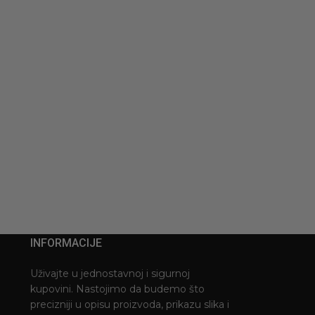
INFORMACIJE
Uživajte u jednostavnoj i sigurnoj
kupovini. Nastojimo da budemo što
precizniji u opisu proizvoda, prikazu slika i