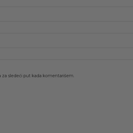
 za sledeći put kada komentarišem.
-50%
-50