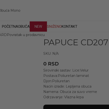
POČETNA
OBUĆA
NEW
SNIŽENO
KONTAKT
ARD
Povratak u prodavnicu
PAPUCE CD207
SKU:
N/A
0
RSD
Sirovinski sastav: Lice:Velur
Postava:Poliuretan laminat
Djon:Poliuretan
Nacin izrade: Lepljena obuca
Namena: Obuca za suvo vreme
Odrzavanje: Vlazna krpa