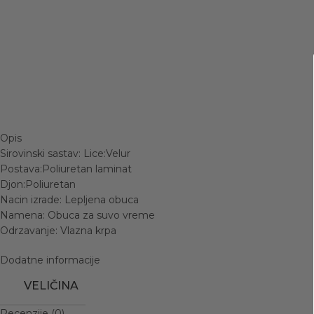
Opis
Sirovinski sastav: Lice:Velur
Postava:Poliuretan laminat
Djon:Poliuretan
Nacin izrade: Lepljena obuca
Namena: Obuca za suvo vreme
Odrzavanje: Vlazna krpa
Dodatne informacije
VELIČINA
Recenzije (0)