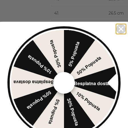
41
26.5 cm
Size guide
30% Popusta
5% Popusta
OPIS
DODATNE INFORMACIJE
RECENZIJE (0)
10% Popusta
50% Popusta
Besplatna dostava
Besplatna dostava
50% Popusta
10% Popusta
30% Popusta
5% Popusta