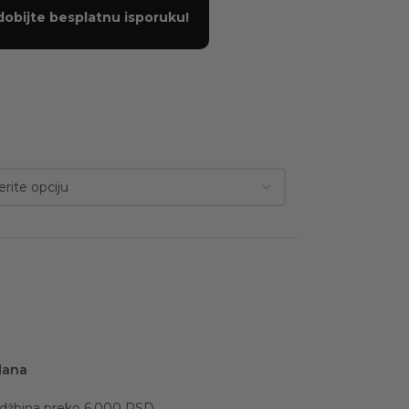
dobijte besplatnu isporuku!
dana
udžbina preko 6.000 RSD