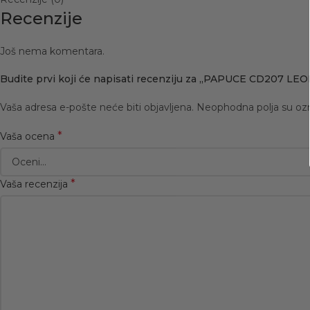
Recenzije
Još nema komentara.
Budite prvi koji će napisati recenziju za „PAPUCE CD207 LE
Vaša adresa e-pošte neće biti objavljena.
Neophodna polja su o
*
Vaša ocena
*
Vaša recenzija