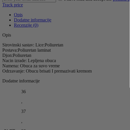
Track price
Opis
Dodatne informacije
Recenzije (0)
Opis
Sirovinski sastav: Lice:Poliuretan
Postava:Poliuretan laminat
Djon:Poliuretan
Nacin izrade: Lepljena obuca
Namena: Obuca za suvo vreme
Odrzavanje: Obucu brisati I premazivati kremom
Dodatne informacije
36
,
37
,