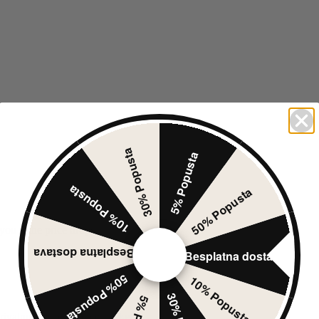
30% Popusta
5% Popusta
10% Popusta
50% Popusta
you if the price drops.
Besplatna dostava
Besplatna dostava
50% Popusta
10% Popusta
rivatnosti
Add to price tracker