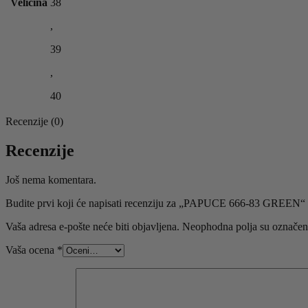
Veličina
38
,
39
,
40
Recenzije (0)
Recenzije
Još nema komentara.
Budite prvi koji će napisati recenziju za „PAPUCE 666-83 GREEN“
Vaša adresa e-pošte neće biti objavljena.
Neophodna polja su označe
Vaša ocena
*