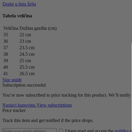
Dodaj u listu želja
Tabela veličina
Veličina
Dužina gazišta (cm)
35
22 cm
36
23 cm
37
23.5 cm
38
24.5 cm
39
25 cm
40
25.5 cm
41
26.5 cm
Size guide
Subscription successful
You’re now subscribed to price tracking for this product. We’ll notify 
Nastavi kupovinu
View subscriptions
Price tracker
Track this item and get notified if the price drops.
I have read and accept the
politika p