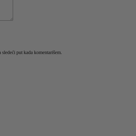
 sledeći put kada komentarišem.
abrane na stranici proizvoda.