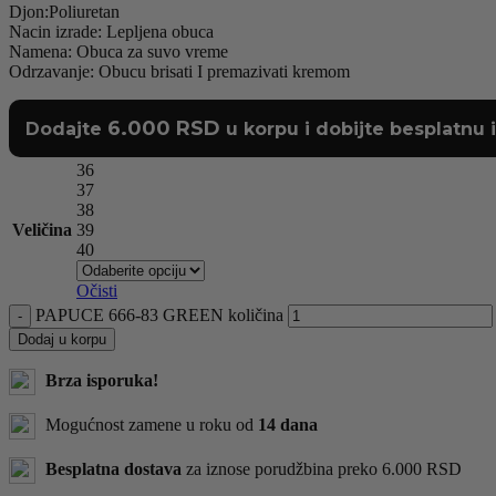
Djon:Poliuretan
Nacin izrade: Lepljena obuca
Namena: Obuca za suvo vreme
Odrzavanje: Obucu brisati I premazivati kremom
6.000
RSD
Dodajte
u korpu i dobijte besplatnu 
36
37
38
Veličina
39
40
Očisti
PAPUCE 666-83 GREEN količina
Dodaj u korpu
Brza isporuka!
Mogućnost zamene u roku od
14 dana
Besplatna dostava
za iznose porudžbina preko 6.000 RSD