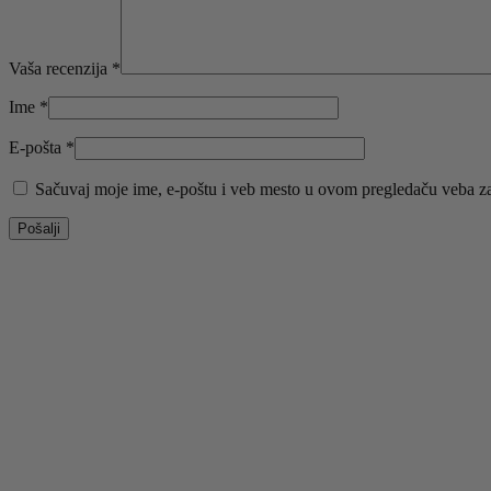
Vaša recenzija
*
Ime
*
E-pošta
*
Sačuvaj moje ime, e-poštu i veb mesto u ovom pregledaču veba za
-50%
Odaberite opcije
Ovaj proizvod ima više varijanti. Opcije mogu biti iz
Brzi pregled
Dodaj u listu želja
PAPUCE 1519 LEOPARD