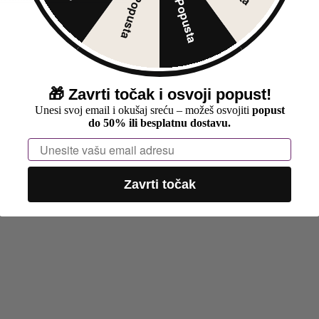
30% Popusta
5% Popusta
🎁
Zavrti točak i osvoji popust!
Unesi svoj email i okušaj sreću – možeš osvojiti
popust
do 50% ili besplatnu dostavu.
Email
Zavrti točak