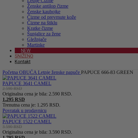
Letnje Čizme
Ženske antilop čizme
Ženske kaubojke
Čizme od prevrnute kože
Čizme na štiklu
Kratke čizme
Šunjalice za žene
Gležnjače
Martinke
NEW
SNIŽENO
Kontakt
Početna
OBUĆA
Letnje ženske papuče
PAPUCE 666-83 GREEN
PAPUCE 3641 CAMEL
2.590
RSD
Originalna cena je bila: 2.590 RSD.
1.295
RSD
Trenutna cena je: 1.295 RSD.
Povratak u prodavnicu
PAPUCE 1522 CAMEL
3.590
RSD
Originalna cena je bila: 3.590 RSD.
1.795
RSD