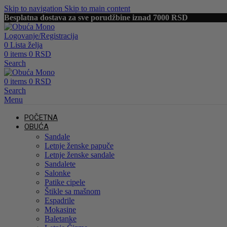
Skip to navigation
Skip to main content
Besplatna dostava za sve porudžbine iznad 7000 RSD
Logovanje/Registracija
0
Lista želja
0
items
0
RSD
Search
0
items
0
RSD
Search
Menu
POČETNA
OBUĆA
Sandale
Letnje ženske papuče
Letnje ženske sandale
Sandalete
Salonke
Patike cipele
Štikle sa mašnom
Espadrile
Mokasine
Baletanke