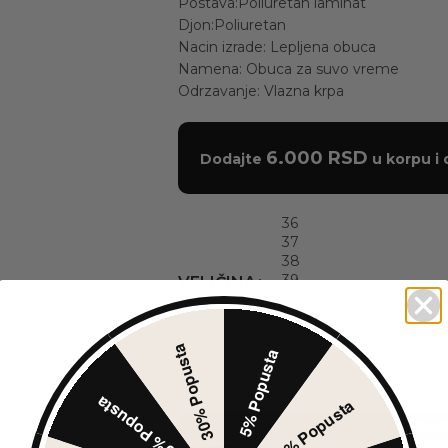
Postava:Poliuretan laminat
Djon:Poliuretan
Nacin izrade: Lepljena obuca
Namena: Obuca za suvo vreme
Odrzavanje: Vlazna krpa
6.000
RSD
Dodajte
u korpu i 
36
37
38
39
VELIČINA
40
30% Popusta
5% Popusta
10% Popusta
50% Popusta
DOD