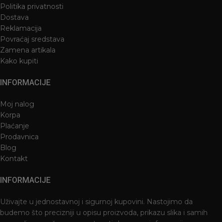
Politika privatnosti
Dostava
Reklamacija
Povraćaj sredstava
Zamena artikala
Kako kupiti
INFORMACIJE
Moj nalog
Korpa
Plaćanje
Prodavnica
Blog
Kontakt
INFORMACIJE
Uživajte u jednostavnoj i sigurnoj kupovini. Nastojimo da
budemo što precizniji u opisu proizvoda, prikazu slika i samih