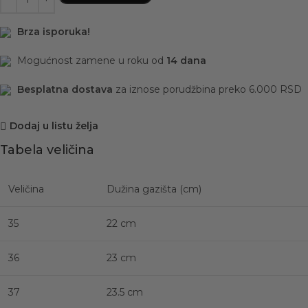
Brza isporuka!
Mogućnost zamene u roku od
14 dana
Besplatna dostava
za iznose porudžbina preko 6.000 RSD
Dodaj u listu želja
Tabela veličina
Veličina
Dužina gazišta (cm)
35
22 cm
36
23 cm
37
23.5 cm