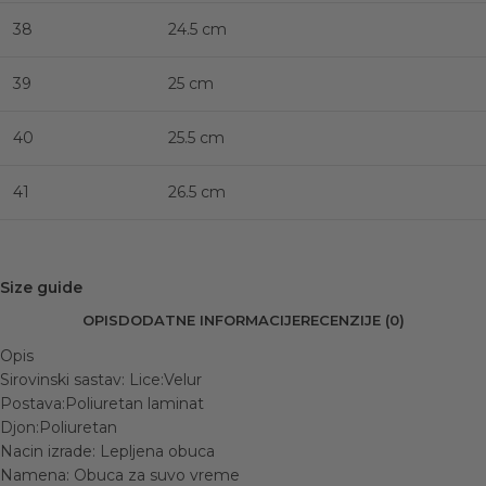
38
24.5 cm
39
25 cm
40
25.5 cm
41
26.5 cm
Size guide
OPIS
DODATNE INFORMACIJE
RECENZIJE (0)
Opis
Sirovinski sastav: Lice:Velur
Postava:Poliuretan laminat
Djon:Poliuretan
Nacin izrade: Lepljena obuca
Namena: Obuca za suvo vreme