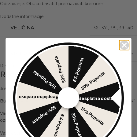
Odrzavanje: Obucu brisati I premazivati kremom
Dodatne informacije
VELIČINA
36
,
37
,
38
,
39
,
40
VISINA ŠTIKLE
9.5 cm
30% Popusta
5% Popusta
Recenzije (0)
10% Popusta
Recenzije
50% Popusta
Još nema komentara.
Besplatna dostava
Besplatna dostava
Budite prvi koji će napisati recenziju za „CIZME 6885 BLACK“
50% Popusta
10% Popusta
Vaša adresa e-pošte neće biti objavljena.
Neophodna polja su
30% Popusta
5% Popusta
*
označena
*
Vaša ocena