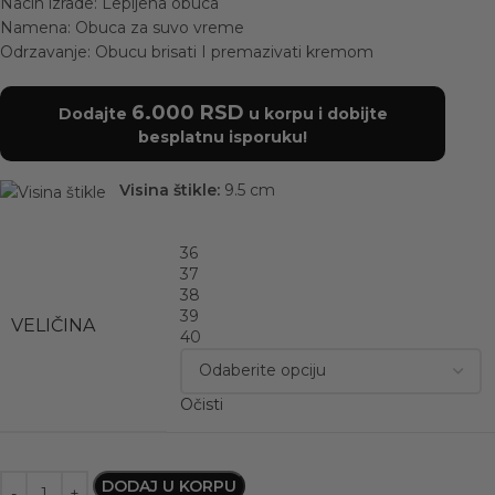
Nacin izrade: Lepljena obuca
Namena: Obuca za suvo vreme
Odrzavanje: Obucu brisati I premazivati kremom
6.000
RSD
Dodajte
u korpu i dobijte
besplatnu isporuku!
Visina štikle:
9.5 cm
36
37
38
39
VELIČINA
40
Očisti
DODAJ U KORPU