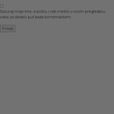
Sačuvaj moje ime, e-poštu i veb mesto u ovom pregledaču
veba za sledeći put kada komentarišem.
-50%
CIZME 7665A
KHAKI
3.495
RSD