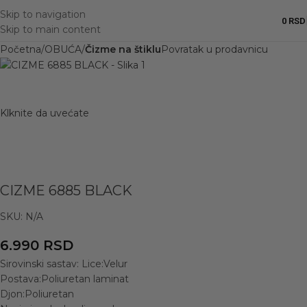
Skip to navigation
0
RSD
Skip to main content
Početna
OBUĆA
Čizme na štiklu
Povratak u prodavnicu
Klknite da uvećate
CIZME 6885 BLACK
SKU:
N/A
6.990
RSD
Sirovinski sastav: Lice:Velur
Postava:Poliuretan laminat
Djon:Poliuretan