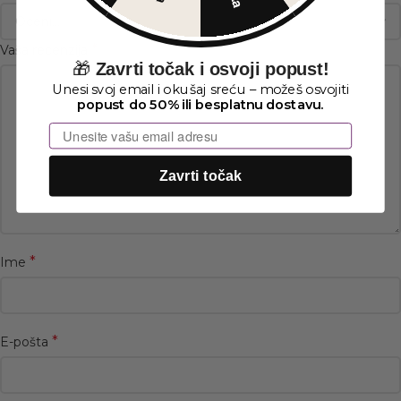
*
Vaša recenzija
🎁
Zavrti točak i osvoji popust!
Unesi svoj email i okušaj sreću – možeš osvojiti
popust do 50% ili besplatnu dostavu.
Email
Zavrti točak
*
Ime
*
E-pošta