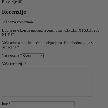
Recenzije (0)
Recenzije
Još nema komentara.
Budite prvi koji će napisati recenziju za „CIPELE XTS3113200
NUDE“
Vaša adresa e-pošte neće biti objavljena.
Neophodna polja su
označena
*
Vaša ocena
*
Vaša recenzija
*
Ime
*