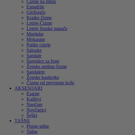
Čizme na štiklu
Espadrile
Gležnjače
Kratke čizme
Letnje Čizme
Letnje ženske papuče
Martinke
Mokasine
Patike cipele
Salonke
Sandale
Šunjalice za žene
Ženske antilop čizme
Sandalete
Ženske kaubojke
Čizme od prevrnute kože
AKSESOARI
Esarpe
Kaiševi
Naočare
Novčanici
Šeširi
TAŠNE
Pismo tašne
Tašne