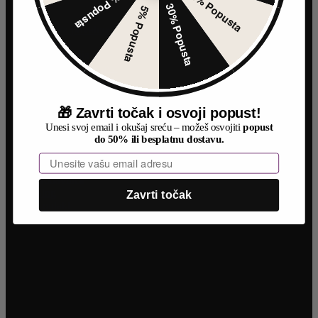
50% Popusta
10% Popusta
Korisnički servis
30% Popusta
5% Popusta
Politika privatnosti
Dostava
Reklamacija
Povraćaj sredstava
Zamena artikala
Kako kupiti
🎁
Zavrti točak i osvoji popust!
Informacije
Unesi svoj email i okušaj sreću – možeš osvojiti
popust
do 50% ili besplatnu dostavu.
Moj nalog
Korpa
Email
Plaćanje
Prodavnica
Blog
Zavrti točak
Kontakt
INFORMACIJE
Uživajte u jednostavnoj i sigurnoj kupovini. Nastojimo da budemo
što precizniji u opisu proizvoda, prikazu slika i samih cena, ali ne
možemo garantovati da su sve informacije kompletne i bez grešaka.
Svi artikli prikazani na sajtu su deo naše ponude i ne podrazumeva
da su dostupni u svakom trenutku.
Raspoloživost robe možete proveriti pozivom na broj 021 3046 335