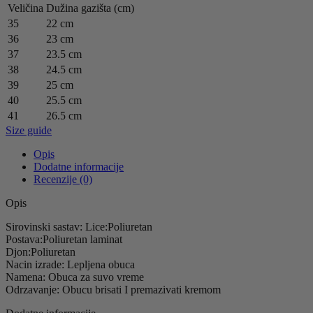
Veličina
Dužina gazišta (cm)
35
22 cm
36
23 cm
37
23.5 cm
38
24.5 cm
39
25 cm
40
25.5 cm
41
26.5 cm
Size guide
Opis
Dodatne informacije
Recenzije (0)
Opis
Sirovinski sastav: Lice:Poliuretan
Postava:Poliuretan laminat
Djon:Poliuretan
Nacin izrade: Lepljena obuca
Namena: Obuca za suvo vreme
Odrzavanje: Obucu brisati I premazivati kremom