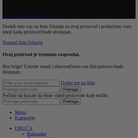
Sva prava zadržana @ 2026 Obuća Mono | Razvoj sajta
www.izradasajtovans.com
Dodali smo vas na listu čekanja za ovaj proizvod i poslaćemo vam
imejl kada proizvod bude dostupan.
Napusti listu čekanja
Ovaj proizvod je trenutno rasprodat.
Bez brige! Unesite email i obavestićemo vas čim ponovo bude
dostupan.
Dodaj me na listu
Pretraga
Počnite da kucate da biste videli proizvode koje tražite.
Pretraga
Menu
Kategorije
OBUĆA
Baletanke