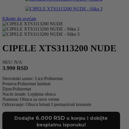
Klknite da uvećate
CIPELE XTS3113200 NUDE
SKU:
N/A
3.990
RSD
Sirovinski sastav: Lice:Poliuretan
Postava:Poliuretan laminat
Djon:Poliuretan
Nacin izrade: Lepljena obuca
Namena: Obuca za suvo vreme
Odrzavanje: Obucu brisati I premazivati kremom
6.000
RSD
Dodajte
u korpu i dobijte
besplatnu isporuku!