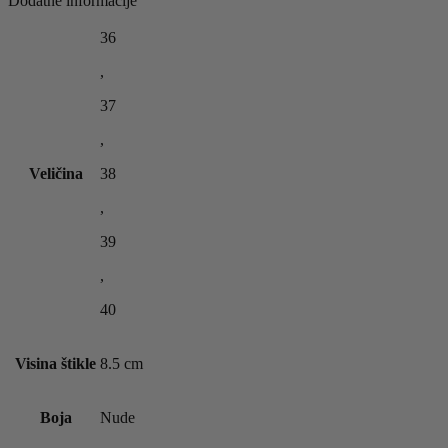
Dodatne informacije
36
,
37
,
Veličina
38
,
39
,
40
Visina štikle
8.5 cm
Boja
Nude