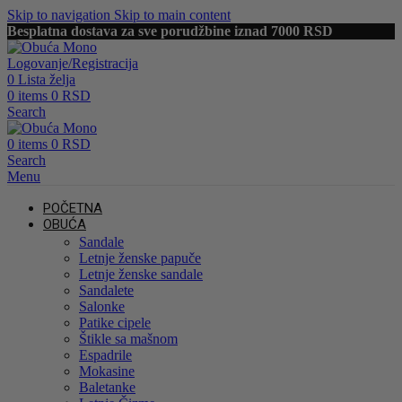
Skip to navigation
Skip to main content
Besplatna dostava za sve porudžbine iznad 7000 RSD
Logovanje/Registracija
0
Lista želja
0
items
0
RSD
Search
0
items
0
RSD
Search
Menu
POČETNA
OBUĆA
Sandale
Letnje ženske papuče
Letnje ženske sandale
Sandalete
Salonke
Patike cipele
Štikle sa mašnom
Espadrile
Mokasine
Baletanke