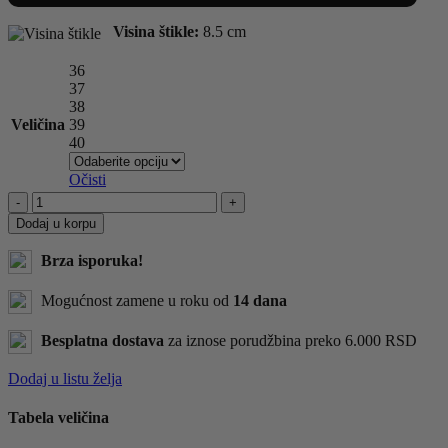
Visina štikle:
8.5 cm
36
37
38
Veličina
39
40
Očisti
CIPELE
XTS3113200
Dodaj u korpu
NUDE
količina
Brza isporuka!
Mogućnost zamene u roku od
14 dana
Besplatna dostava
za iznose porudžbina preko 6.000 RSD
Dodaj u listu želja
Tabela veličina