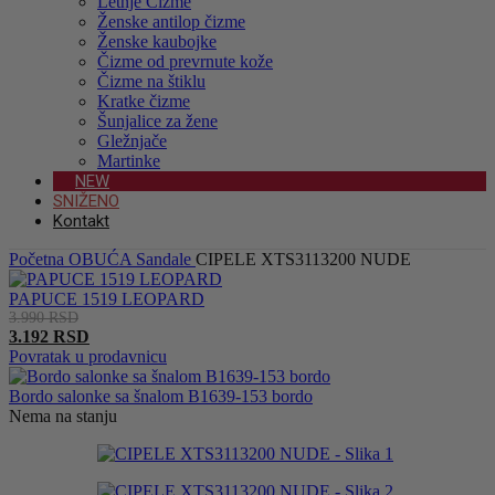
Letnje Čizme
Ženske antilop čizme
Ženske kaubojke
Čizme od prevrnute kože
Čizme na štiklu
Kratke čizme
Šunjalice za žene
Gležnjače
Martinke
NEW
SNIŽENO
Kontakt
Početna
OBUĆA
Sandale
CIPELE XTS3113200 NUDE
PAPUCE 1519 LEOPARD
3.990
RSD
Originalna
3.192
RSD
cena
Trenutna
Povratak u prodavnicu
je
cena
bila:
je:
Bordo salonke sa šnalom B1639-153 bordo
3.990 RSD.
3.192 RSD.
Nema na stanju