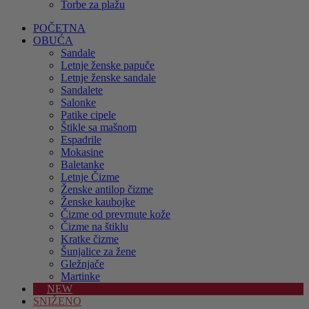
Torbe za plažu
POČETNA
OBUĆA
Sandale
Letnje ženske papuče
Letnje ženske sandale
Sandalete
Salonke
Patike cipele
Štikle sa mašnom
Espadrile
Mokasine
Baletanke
Letnje Čizme
Ženske antilop čizme
Ženske kaubojke
Čizme od prevrnute kože
Čizme na štiklu
Kratke čizme
Šunjalice za žene
Gležnjače
Martinke
NEW
SNIŽENO