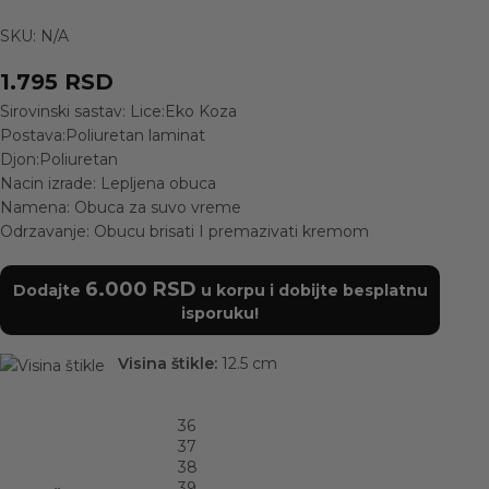
SKU:
N/A
1.795
RSD
Sirovinski sastav: Lice:Eko Koza
Postava:Poliuretan laminat
Djon:Poliuretan
Nacin izrade: Lepljena obuca
Namena: Obuca za suvo vreme
Odrzavanje: Obucu brisati I premazivati kremom
6.000
RSD
Dodajte
u korpu i dobijte besplatnu
isporuku!
Visina štikle:
12.5 cm
36
37
38
39