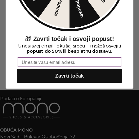
30% Popusta
5% Popusta
L2958-02 BLACK
3.990
RSD
3.672
RSD
🎁
Zavrti točak i osvoji popust!
Unesi svoj email i okušaj sreću – možeš osvojiti
popust do 50% ili besplatnu dostavu.
Email
Zavrti točak
Podaci o kompaniji
OBUĆA MONO
Novi Sad – Bulevar Oslobođenja 72