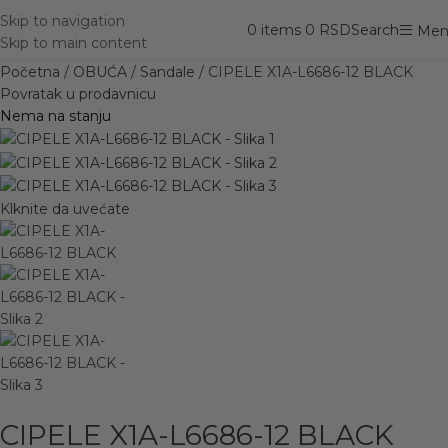
Skip to navigation
0
items
0
RSD
Search
Men
Skip to main content
Početna
OBUĆA
Sandale
CIPELE X1A-L6686-12 BLACK
Povratak u prodavnicu
Nema na stanju
Klknite da uvećate
CIPELE X1A-L6686-12 BLACK