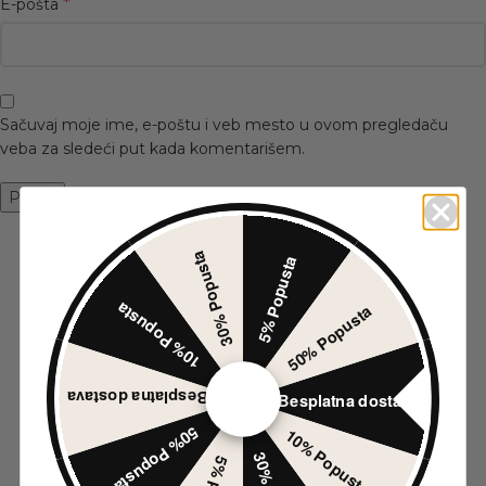
*
E-pošta
Sačuvaj moje ime, e-poštu i veb mesto u ovom pregledaču
veba za sledeći put kada komentarišem.
30% Popusta
5% Popusta
10% Popusta
50% Popusta
-20%
Besplatna dostava
Besplatna dostava
50% Popusta
10% Popusta
SANDALE OK-139
SANDALE 2Q1A-
BORDEAUX