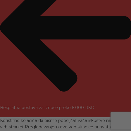
Besplatna dostava za iznose preko 6.000 RSD
Koristimo kolačiće da bismo poboljšali vaše iskustvo na našoj
veb stranici. Pregledavanjem ove veb stranice prihvatate našu