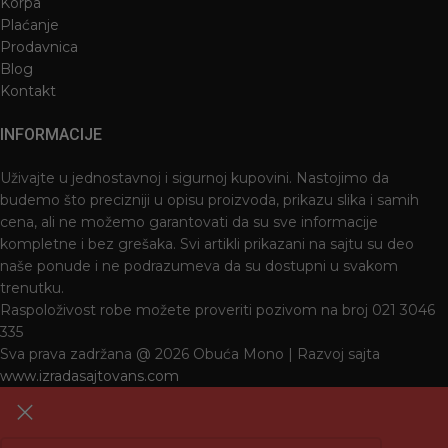
Korpa
Plaćanje
Prodavnica
Blog
Kontakt
INFORMACIJE
Uživajte u jednostavnoj i sigurnoj kupovini. Nastojimo da
budemo što precizniji u opisu proizvoda, prikazu slika i samih
cena, ali ne možemo garantovati da su sve informacije
kompletne i bez grešaka. Svi artikli prikazani na sajtu su deo
naše ponude i ne podrazumeva da su dostupni u svakom
trenutku.
Raspoloživost robe možete proveriti pozivom na broj 021 3046
335
Sva prava zadržana @ 2026 Obuća Mono | Razvoj sajta
www.izradasajtovans.com