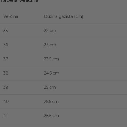
Tabela veličina
Veličina
Dužina gazišta (cm)
35
22 cm
36
23 cm
37
23.5 cm
38
24.5 cm
39
25 cm
40
25.5 cm
41
26.5 cm