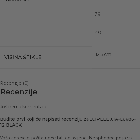
,
39
,
40
12.5 cm
VISINA ŠTIKLE
Recenzije (0)
Recenzije
Još nema komentara.
Budite prvi koji će napisati recenziju za „CIPELE X1A-L6686-
12 BLACK“
Vaša adresa e-pošte neće biti objavljena.
Neophodna polja su