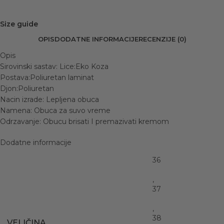
Size guide
OPIS
DODATNE INFORMACIJE
RECENZIJE (0)
Opis
Sirovinski sastav: Lice:Eko Koza
Postava:Poliuretan laminat
Djon:Poliuretan
Nacin izrade: Lepljena obuca
Namena: Obuca za suvo vreme
Odrzavanje: Obucu brisati I premazivati kremom
Dodatne informacije
36
,
37
,
38
VELIČINA