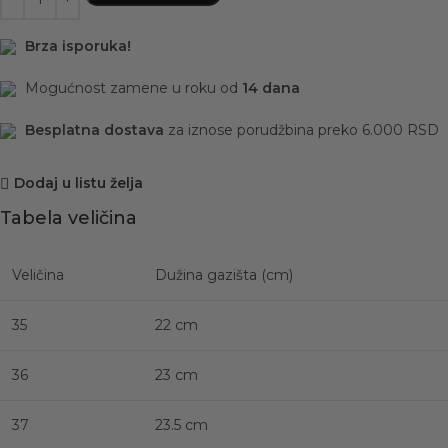
Brza isporuka!
Mogućnost zamene u roku od
14 dana
Besplatna dostava
za iznose porudžbina preko 6.000 RSD
Dodaj u listu želja
Tabela veličina
Veličina
Dužina gazišta (cm)
35
22 cm
36
23 cm
37
23.5 cm