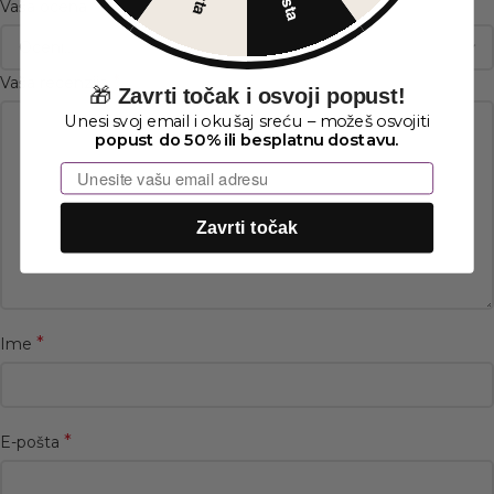
*
Vaša ocena
*
Vaša recenzija
🎁
Zavrti točak i osvoji popust!
Unesi svoj email i okušaj sreću – možeš osvojiti
popust do 50% ili besplatnu dostavu.
Email
Zavrti točak
*
Ime
*
E-pošta