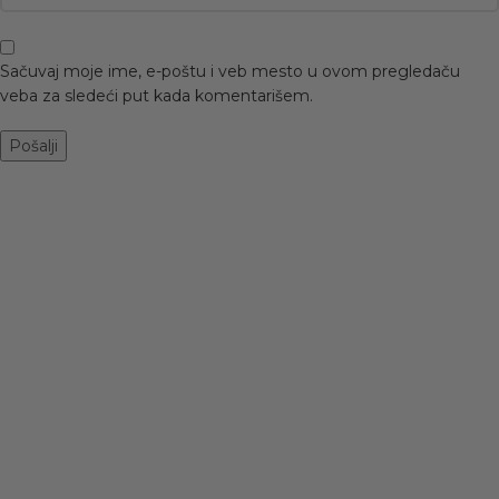
Sačuvaj moje ime, e-poštu i veb mesto u ovom pregledaču
veba za sledeći put kada komentarišem.
-50%
CIPELE A-33
BROWN