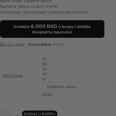
Nacin izrade: Lepljena obuca
Namena: Obuca za suvo vreme
Odrzavanje: Obucu brisati I premazivati kremom
6.000
RSD
Dodajte
u korpu i dobijte
besplatnu isporuku!
Visina štikle:
9.5 cm
37
38
39
40
VELIČINA
41
Očisti
DODAJ U KORPU