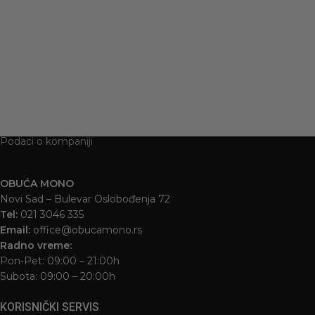
1.795
RSD
Podaci o kompaniji
OBUĆA MONO
Novi Sad – Bulevar Oslobođenja 72
Tel:
021 3046 335
Email:
office@obucamono.rs
Radno vreme:
Pon-Pet: 09:00 – 21:00h
Subota: 09:00 – 20:00h
KORISNIČKI SERVIS