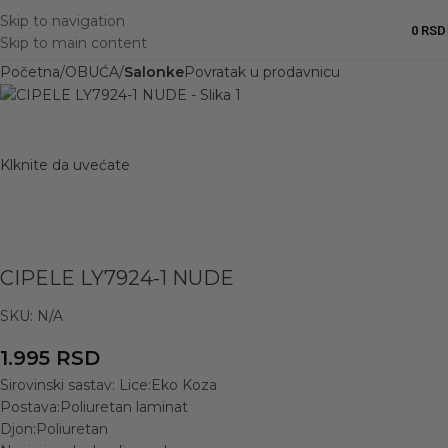
Skip to navigation
0
RSD
Skip to main content
Početna
OBUĆA
Salonke
Povratak u prodavnicu
Klknite da uvećate
CIPELE LY7924-1 NUDE
SKU:
N/A
1.995
RSD
Sirovinski sastav: Lice:Eko Koza
Postava:Poliuretan laminat
Djon:Poliuretan