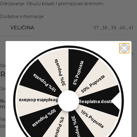
Odrzavanje: Obucu brisati I premazivati kremom
Dodatne informacije
VELIČINA
37
,
38
,
39
,
40
,
41
VISINA ŠTIKLE
9.5 cm
30% Popusta
5% Popusta
Recenzije (0)
Recenzije
10% Popusta
50% Popusta
Još nema komentara.
Besplatna dostava
Besplatna dostava
Budite prvi koji će napisati recenziju za „CIPELE LY7924-1
NUDE“
50% Popusta
10% Popusta
30% Popusta
5% Popusta
Vaša adresa e-pošte neće biti objavljena.
Neophodna polja su
*
označena