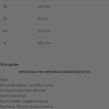
38
24.5 cm
39
25 cm
40
25.5 cm
41
26.5 cm
Size guide
OPIS
DODATNE INFORMACIJE
RECENZIJE (0)
Opis
Sirovinski sastav: Lice:Eko Koza
Postava:Poliuretan laminat
Djon:Poliuretan
Nacin izrade: Lepljena obuca
Namena: Obuca za suvo vreme