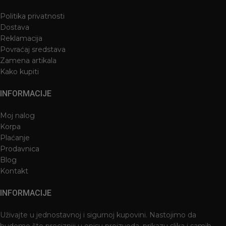
Politika privatnosti
Dostava
Reklamacija
Povraćaj sredstava
Zamena artikala
Kako kupiti
INFORMACIJE
Moj nalog
Korpa
Plaćanje
Prodavnica
Blog
Kontakt
INFORMACIJE
Uživajte u jednostavnoj i sigurnoj kupovini. Nastojimo da
budemo što precizniji u opisu proizvoda, prikazu slika i samih