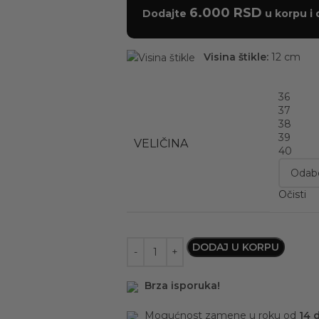
6.000
RSD
Dodajte
u korpu i 
Visina štikle:
12 cm
36
37
38
39
VELIČINA
40
Očisti
DODAJ U KORPU
Brza isporuka!
Mogućnost zamene u roku od
14 