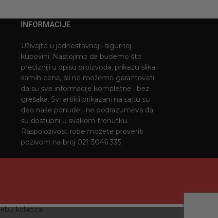
INFORMACIJE
Uživajte u jednostavnoj i sigurnoj
kupovini. Nastojimo da budemo što
precizniji u opisu proizvoda, prikazu slika i
samih cena, ali ne možemo garantovati
da su sve informacije kompletne i bez
grešaka. Svi artikli prikazani na sajtu su
deo naše ponude i ne podrazumeva da
su dostupni u svakom trenutku.
Raspoloživost robe možete proveriti
pozivom na broj 021 3046 335
ebu kolačića.