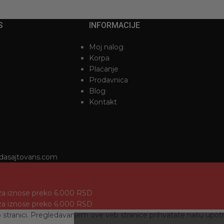
S
INFORMACIJE
Moj nalog
Korpa
Plaćanje
Prodavnica
Blog
Kontakt
dasajtovans.com
za iznose preko 6.000 RSD
za iznose preko 6.000 RSD
b stranici. Pregledavanjem ove veb stranice prihvatate našu upotr