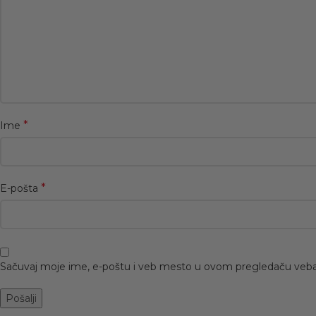
*
Ime
*
E-pošta
Sačuvaj moje ime, e-poštu i veb mesto u ovom pregledaču veba