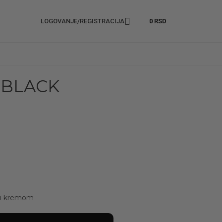
LOGOVANJE/REGISTRACIJA
0
RSD
 BLACK
ati kremom