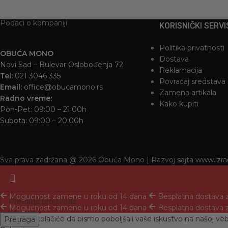
Podaci o kompaniji
KORISNIČKI SERVI
Politika privatnosti
OBUĆA MONO
Dostava
Novi Sad – Bulevar Oslobođenja 72
Reklamacija
Tel:
021 3046 335
Povraćaj sredstava
Email:
office@obucamono.rs
Zamena artikala
Radno vreme:
Kako kupiti
Pon-Pet: 09:00 – 21:00h
Subota: 09:00 – 20:00h
Sva prava zadržana @ 2026 Obuća Mono | Razvoj sajta
www.izra
Mogućnost zamene u roku od 14 dana
Besplatna dostava 
Mogućnost zamene u roku od 14 dana
Besplatna dostava 
Koristimo kolačiće da bismo poboljšali vaše iskustvo na našoj ve
Pretraga