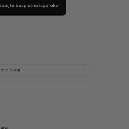
dobijte besplatnu isporuku!
dana