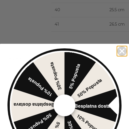
40
25.5 cm
41
26.5 cm
Size guide
OPIS
DODATNE INFORMACIJE
RECENZIJE (0)
30% Popusta
5% Popusta
10% Popusta
50% Popusta
Besplatna dostava
Besplatna dostava
50% Popusta
10% Popusta