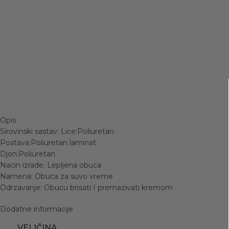
Opis
Sirovinski sastav: Lice:Poliuretan
Postava:Poliuretan laminat
Djon:Poliuretan
Nacin izrade: Lepljena obuca
Namena: Obuca za suvo vreme
Odrzavanje: Obucu brisati I premazivati kremom
Dodatne informacije
VELIČINA