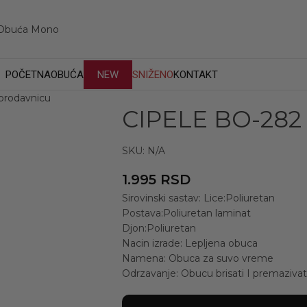
POČETNA
OBUĆA
NEW
SNIŽENO
KONTAKT
prodavnicu
CIPELE BO-282
SKU:
N/A
1.995
RSD
Sirovinski sastav: Lice:Poliuretan
Postava:Poliuretan laminat
Djon:Poliuretan
Nacin izrade: Lepljena obuca
Namena: Obuca za suvo vreme
Odrzavanje: Obucu brisati I premaziv