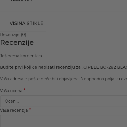
VISINA ŠTIKLE
Recenzije (0)
Recenzije
Još nema komentara.
Budite prvi koji će napisati recenziju za „CIPELE BO-282 BLA
Vaša adresa e-pošte neće biti objavljena.
Neophodna polja su o
*
Vaša ocena
*
Vaša recenzija