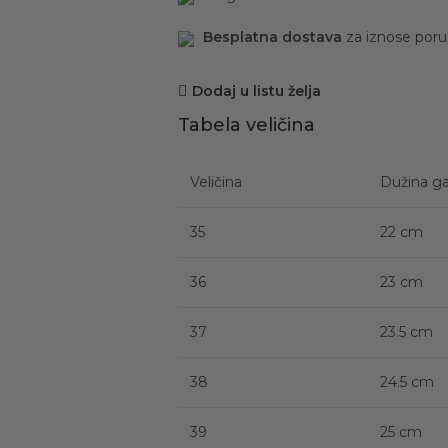
Besplatna dostava
za iznose por
Dodaj u listu želja
Tabela veličina
Veličina
Dužina ga
35
22 cm
36
23 cm
37
23.5 cm
38
24.5 cm
39
25 cm