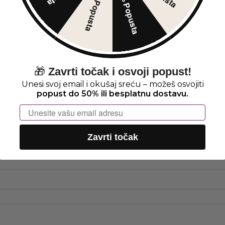
30% Popusta
5% Popusta
🎁
Zavrti točak i osvoji popust!
Unesi svoj email i okušaj sreću – možeš osvojiti
popust do 50% ili besplatnu dostavu.
Email
CK“
Zavrti točak
*
značena