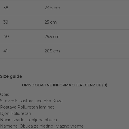
38
24.5 cm
39
25 cm
40
25.5 cm
41
26.5 cm
Size guide
OPIS
DODATNE INFORMACIJE
RECENZIJE (0)
Opis
Sirovinski sastav: Lice:Eko Koza
Postava:Poliuretan laminat
Djon:Poliuretan
Nacin izrade: Lepljena obuca
Namena: Obuca za hladno i vlazno vreme