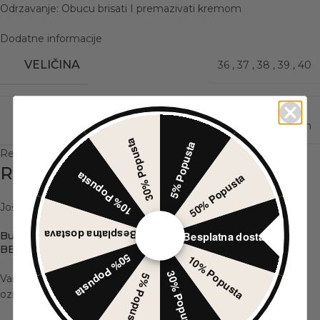
Odrzavanje: Obucu brisati I premazivati kremom
Dodatne informacije
VELIČINA
36
,
37
,
38
,
39
,
40
VISINA ŠTIKLE
10.5 cm
30% Popusta
5% Popusta
Recenzije (0)
Recenzije
10% Popusta
50% Popusta
Još nema komentara.
Besplatna dostava
Besplatna dostava
Budite prvi koji će napisati recenziju za „CIPELE 99-30
BEIGE“
50% Popusta
10% Popusta
30% Popusta
5% Popusta
Vaša adresa e-pošte neće biti objavljena.
Neophodna polja su
*
označena