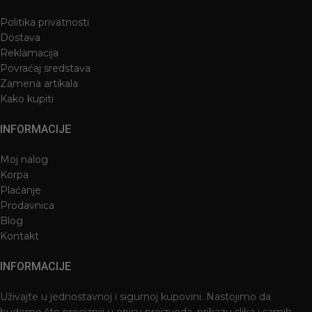
Politika privatnosti
Dostava
Reklamacija
Povraćaj sredstava
Zamena artikala
Kako kupiti
INFORMACIJE
Moj nalog
Korpa
Plaćanje
Prodavnica
Blog
Kontakt
INFORMACIJE
Uživajte u jednostavnoj i sigurnoj kupovini. Nastojimo da
budemo što precizniji u opisu proizvoda, prikazu slika i samih