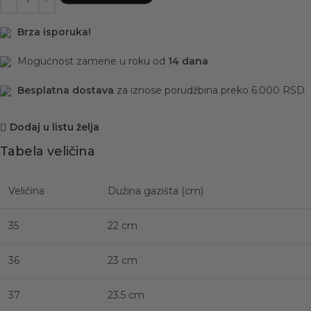
Brza isporuka!
Mogućnost zamene u roku od
14 dana
Besplatna dostava
za iznose porudžbina preko 6.000 RSD
Dodaj u listu želja
Tabela veličina
Veličina
Dužina gazišta (cm)
35
22 cm
36
23 cm
37
23.5 cm