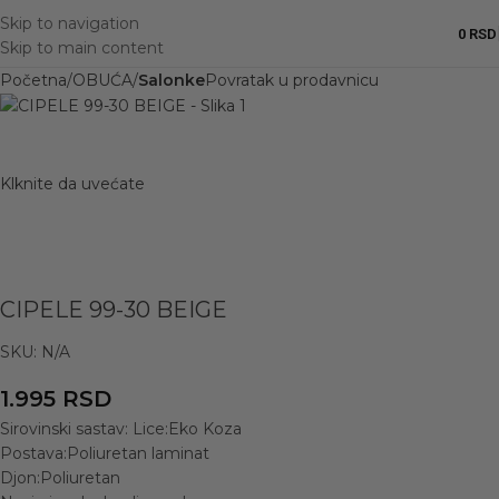
Skip to navigation
0
RSD
Skip to main content
Početna
OBUĆA
Salonke
Povratak u prodavnicu
Klknite da uvećate
CIPELE 99-30 BEIGE
SKU:
N/A
1.995
RSD
Sirovinski sastav: Lice:Eko Koza
Postava:Poliuretan laminat
Djon:Poliuretan