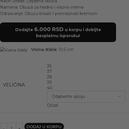
Nacin izrade: Lepljena obuca
Namena: Obuca za hladno i vlazno vreme
Odrzavanje: Obucu brisati I premazivati kremom
6.000
RSD
Dodajte
u korpu i dobijte
besplatnu isporuku!
Visina štikle:
10.5 cm
36
37
38
39
VELIČINA
40
Očisti
DODAJ U KORPU