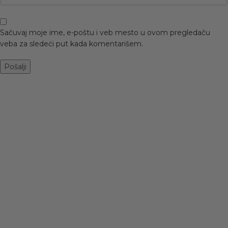
Sačuvaj moje ime, e-poštu i veb mesto u ovom pregledaču
veba za sledeći put kada komentarišem.
-50%
CIPELE A-33
BROWN