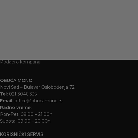
1.795
RSD
Podaci o kompaniji
OBUĆA MONO
Novi Sad – Bulevar Oslobođenja 72
Tel:
021 3046 335
Email:
office@obucamono.rs
Radno vreme:
Pon-Pet: 09:00 – 21:00h
Subota: 09:00 – 20:00h
KORISNIČKI SERVIS