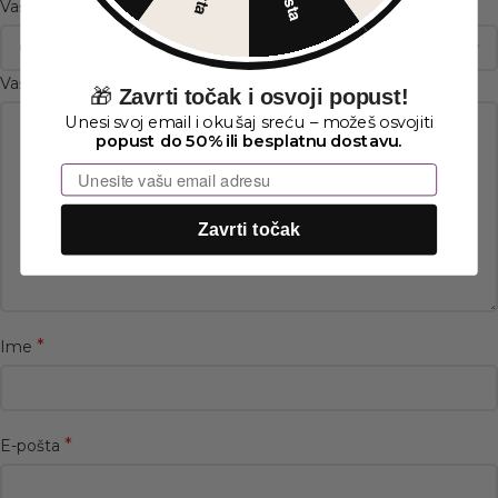
*
Vaša ocena
*
Vaša recenzija
🎁
Zavrti točak i osvoji popust!
Unesi svoj email i okušaj sreću – možeš osvojiti
popust do 50% ili besplatnu dostavu.
Email
Zavrti točak
*
Ime
*
E-pošta