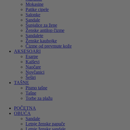
Mokasine
Patike cipele
Salonke
Sandale
Šunjalice za žene
Ženske antilop čizme
Sandalete
Ženske kaubojke
Čizme od prevrnute kože
AKSESOARI
Esarpe
Kaiševi
Naočare
Novčanici
Šeširi
TAŠNE
Pismo tašne
Tašne
Torbe za plažu
POČETNA
OBUĆA
Sandale
Letnje ženske papuče
Letnje ženske sandale