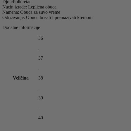
Djon:Poliuretan
Nacin izrade: Lepljena obuca
Namena: Obuca za suvo vreme
Odrzavanje: Obucu brisati I premazivati kremom
Dodatne informacije
36
,
37
,
Veličina
38
,
39
,
40