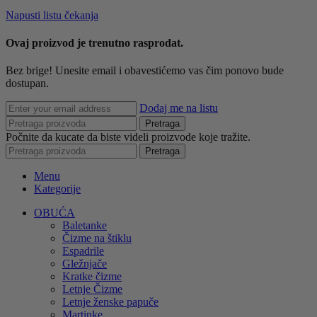
Napusti listu čekanja
Ovaj proizvod je trenutno rasprodat.
Bez brige! Unesite email i obavestićemo vas čim ponovo bude
dostupan.
Dodaj me na listu
Pretraga
Počnite da kucate da biste videli proizvode koje tražite.
Pretraga
Menu
Kategorije
OBUĆA
Baletanke
Čizme na štiklu
Espadrile
Gležnjače
Kratke čizme
Letnje Čizme
Letnje ženske papuče
Martinke