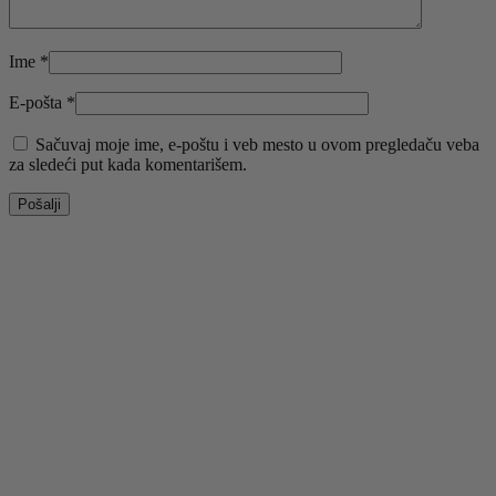
Ime
*
E-pošta
*
Sačuvaj moje ime, e-poštu i veb mesto u ovom pregledaču veba
za sledeći put kada komentarišem.
-50%
Odaberite opcije
Ovaj proizvod ima više varijanti. Opcije mogu biti
izabrane na stranici proizvoda.
Brzi pregled
Dodaj u listu želja
CIPELE A-33 BROWN