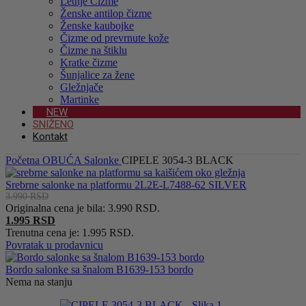
Letnje Čizme
Ženske antilop čizme
Ženske kaubojke
Čizme od prevrnute kože
Čizme na štiklu
Kratke čizme
Šunjalice za žene
Gležnjače
Martinke
NEW
SNIŽENO
Kontakt
Početna
OBUĆA
Salonke
CIPELE 3054-3 BLACK
Srebrne salonke na platformu 2L2E-L7488-62 SILVER
3.990
RSD
Originalna cena je bila: 3.990 RSD.
1.995
RSD
Trenutna cena je: 1.995 RSD.
Povratak u prodavnicu
Bordo salonke sa šnalom B1639-153 bordo
Nema na stanju