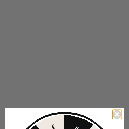
1.795
RSD
-50%
Odaberite opcije
Ovaj proizvod ima više varijanti. Opcije mogu biti
izabrane na stranici proizvoda.
Brzi pregled
Dodaj u listu želja
CIPELE MS18038 WHITE
1.995
RSD
-50%
Odaberite opcije
Ovaj proizvod ima više varijanti. Opcije mogu biti
izabrane na stranici proizvoda.
Brzi pregled
Dodaj u listu želja
CIPELE 2K3-D3076-01 NUDE
2.295
RSD