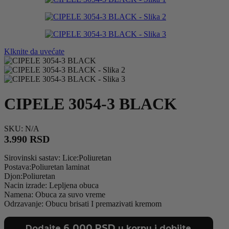
Klknite da uvećate
CIPELE 3054-3 BLACK
SKU:
N/A
3.990
RSD
Sirovinski sastav: Lice:Poliuretan
Postava:Poliuretan laminat
Djon:Poliuretan
Nacin izrade: Lepljena obuca
Namena: Obuca za suvo vreme
Odrzavanje: Obucu brisati I premazivati kremom
6.000
RSD
Dodajte
u korpu i dobijte