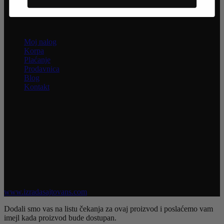
Kako kupiti
Informacije
Moj nalog
Korpa
Plaćanje
Prodavnica
Blog
Kontakt
INFORMACIJE
Uživajte u jednostavnoj i sigurnoj kupovini. Nastojimo da budemo
što precizniji u opisu proizvoda, prikazu slika i samih cena, ali ne
možemo garantovati da su sve informacije kompletne i bez grešaka.
Svi artikli prikazani na sajtu su deo naše ponude i ne podrazumeva
da su dostupni u svakom trenutku.
Raspoloživost robe možete proveriti pozivom na broj 021 3046 335
Sva prava zadržana @ 2026 Obuća Mono | Razvoj sajta
www.izradasajtovans.com
Dodali smo vas na listu čekanja za ovaj proizvod i poslaćemo vam
imejl kada proizvod bude dostupan.