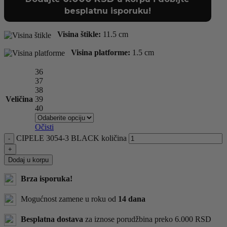
besplatnu isporuku!
Visina štikle:
11.5 cm
Visina platforme:
1.5 cm
36
37
38
Veličina
39
40
Očisti
CIPELE 3054-3 BLACK količina
Dodaj u korpu
Brza isporuka!
Mogućnost zamene u roku od
14 dana
Besplatna dostava
za iznose porudžbina preko 6.000 RSD