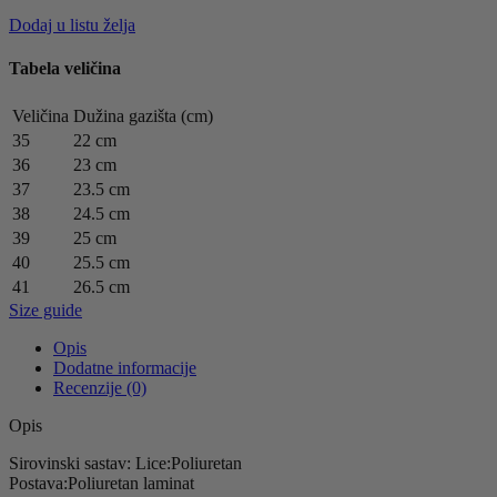
Dodaj u listu želja
Tabela veličina
Veličina
Dužina gazišta (cm)
35
22 cm
36
23 cm
37
23.5 cm
38
24.5 cm
39
25 cm
40
25.5 cm
41
26.5 cm
Size guide
Opis
Dodatne informacije
Recenzije (0)
Opis
Sirovinski sastav: Lice:Poliuretan
Postava:Poliuretan laminat