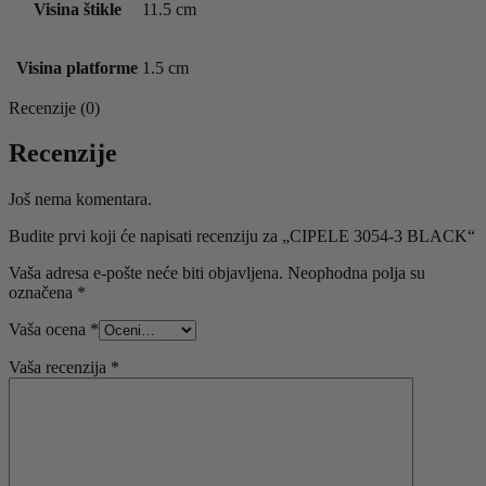
Visina štikle
11.5 cm
Visina platforme
1.5 cm
Recenzije (0)
Recenzije
Još nema komentara.
Budite prvi koji će napisati recenziju za „CIPELE 3054-3 BLACK“
Vaša adresa e-pošte neće biti objavljena.
Neophodna polja su
označena
*
Vaša ocena
*
Vaša recenzija
*