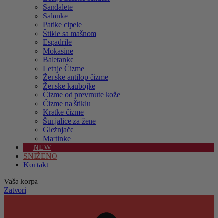
Sandalete
Salonke
Patike cipele
Štikle sa mašnom
Espadrile
Mokasine
Baletanke
Letnje Čizme
Ženske antilop čizme
Ženske kaubojke
Čizme od prevrnute kože
Čizme na štiklu
Kratke čizme
Šunjalice za žene
Gležnjače
Martinke
NEW
SNIŽENO
Kontakt
Vaša korpa
Zatvori