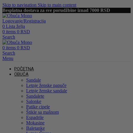
Skip to navigation
Skip to main content
Besplatna dostava za sve porudžbine iznad 7000 RSD
Logovanje/Registracija
0
Lista želja
0
items
0
RSD
Search
0
items
0
RSD
Search
Menu
POČETNA
OBUĆA
Sandale
Letnje ženske papuče
Letnje ženske sandale
Sandalete
Salonke
Patike cipele
Štikle sa mašnom
Espadrile
Mokasine
Baletanke