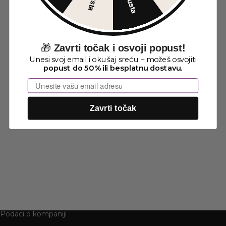
🎁
Zavrti točak i osvoji popust!
Unesi svoj email i okušaj sreću – možeš osvojiti
popust do 50% ili besplatnu dostavu.
Email
Zavrti točak
Podaci o kompaniji