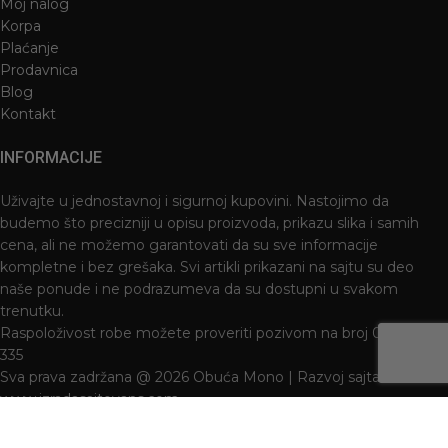
Moj nalog
Korpa
Plaćanje
Prodavnica
Blog
Kontakt
INFORMACIJE
Uživajte u jednostavnoj i sigurnoj kupovini. Nastojimo da
budemo što precizniji u opisu proizvoda, prikazu slika i samih
cena, ali ne možemo garantovati da su sve informacije
kompletne i bez grešaka. Svi artikli prikazani na sajtu su deo
naše ponude i ne podrazumeva da su dostupni u svakom
trenutku.
Raspoloživost robe možete proveriti pozivom na broj 021 3046
335
Sva prava zadržana @ 2026 Obuća Mono | Razvoj sajta
www.izradasajtovans.com