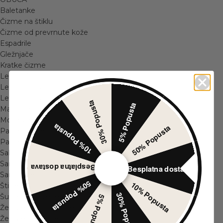
Baletanke
Čizme na štiklu
Čizme od prevrnute kože
Espadrile
Gležnjače
Kratke čizme
Letnje Čizme
Letnje ženske papuče
Letnje ženske sandale
30% Popusta
5% Popusta
Martinke
Mokasine
10% Popusta
50% Popusta
Patike cipele
Patike sa platformom
Salonke
Sandale
Besplatna dostava
Besplatna dostava
Sandalete
50% Popusta
10% Popusta
Štikle sa mašnom
30% Popusta
Šunjalice za žene
5% Popusta
Ženske antilop čizme
Ženske kaubojke