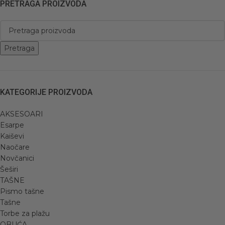
PRETRAGA PROIZVODA
Pretraga
KATEGORIJE PROIZVODA
AKSESOARI
Esarpe
Kaiševi
Naočare
Novčanici
Šeširi
TAŠNE
Pismo tašne
Tašne
Torbe za plažu
OBUĆA