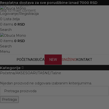
Besplatna dostava za sve porudžbine iznad 7000 RSD
Skip to navigation
Skip to main content
Logovanje/Registracija
0
Lista želja
0
items
0
RSD
Search
0
items
0
RSD
Search
Menu
POČETNA
OBUĆA
NEW
SNIŽENO
KONTAKT
Kategorije
Početna
AKSESOARI
TAŠNE
Tašne
Nijedan proizvod ne odgovara izabranim kriterijumima.
Pretraga